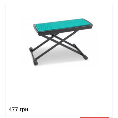
Підставка під ногу для гітариста GEWA Metal
footrest FS-10GR Green
477 грн