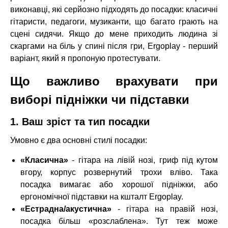
виконавці, які серйозно підходять до посадки: класичні
гітаристи, педагоги, музиканти, що багато грають на
сцені сидячи. Якщо до мене приходить людина зі
скаргами на біль у спині після гри, Ergoplay - перший
варіант, який я пропоную протестувати.
Що важливо врахувати при
виборі підніжки чи підставки
1. Ваш зріст та тип посадки
Умовно є два основні стилі посадки:
«Класична»
- гітара на лівій нозі, гриф під кутом
вгору, корпус розвернутий трохи вліво. Така
посадка вимагає або хорошої підніжки, або
ергономічної підставки на кшталт Ergoplay.
«Естрадна/акустична»
- гітара на правій нозі,
посадка більш «розслаблена». Тут теж може