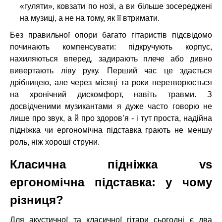
«гуляти», ковзати по нозі, а ви більше зосереджені
на музиці, а не на тому, як її втримати.
Без правильної опори багато гітаристів підсвідомо
починають компенсувати: підкручують корпус,
нахиляються вперед, задирають плече або дивно
вивертають ліву руку. Перший час це здається
дрібницею, але через місяці та роки перетворюється
на хронічний дискомфорт, навіть травми. З
досвідченими музикантами я дуже часто говорю не
лише про звук, а й про здоров’я - і тут проста, надійна
підніжка чи ергономічна підставка грають не меншу
роль, ніж хороші струни.
Класична підніжка vs
ергономічна підставка: у чому
різниця?
Для акустичної та класичної гітари сьогодні є два