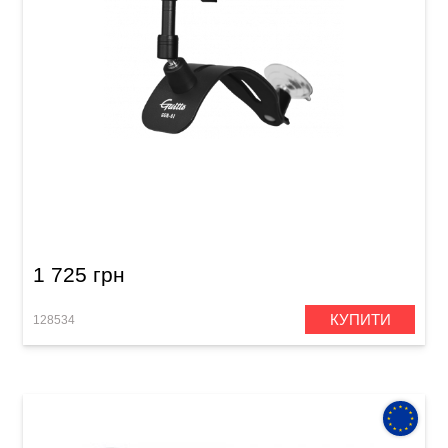
Підставка на коліно для класичної та
акустичної гітари Guitto GGR-01
1 725 грн
КУПИТИ
128534