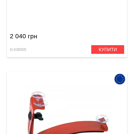
Підставка під ногу для гітариста GEWA
Manuel Rodríguez Wooden foot rest
2 040 грн
КУПИТИ
G-536505