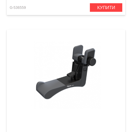
КУПИТИ
G-536559
Підставка на коліно для електрогітари Guitto
GGR-02 Black