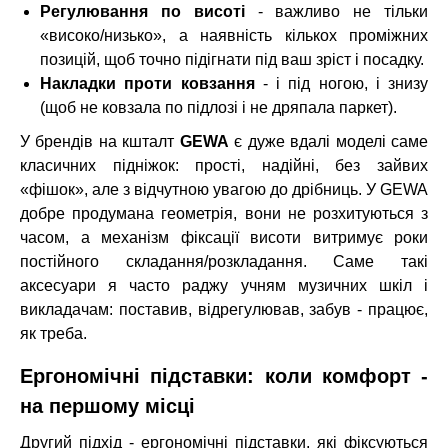
Регулювання по висоті
- важливо не тільки
«високо/низько», а наявність кількох проміжних
позицій, щоб точно підігнати під ваш зріст і посадку.
Накладки проти ковзання
- і під ногою, і знизу
(щоб не ковзала по підлозі і не дряпала паркет).
У брендів на кшталт
GEWA
є дуже вдалі моделі саме
класичних підніжок: прості, надійні, без зайвих
«фішок», але з відчутною увагою до дрібниць. У GEWA
добре продумана геометрія, вони не розхитуються з
часом, а механізм фіксації висоти витримує роки
постійного складання/розкладання. Саме такі
аксесуари я часто раджу учням музичних шкіл і
викладачам: поставив, відрегулював, забув - працює,
як треба.
Ергономічні підставки: коли комфорт -
на першому місці
Другий підхід - ергономічні підставки, які фіксуються