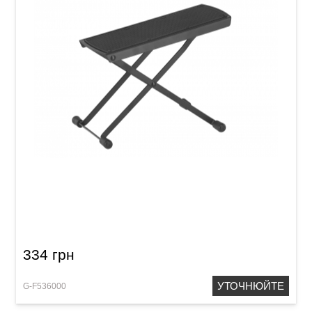
Підставка під ногу для гітариста GEWA FX
Foot Rest
334 грн
УТОЧНЮЙТЕ
G-F536000