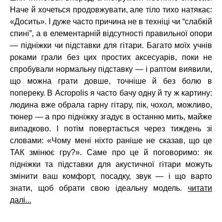
Наче й хочеться продовжувати, але тіло тихо натякає:
«Досить». І дуже часто причина не в техніці чи “слабкій
спині”, а в елементарній відсутності правильної опори
— підніжки чи підставки для гітари. Багато моїх учнів
роками грали без цих простих аксесуарів, поки не
спробували нормальну підставку — і раптом виявили,
що можна грати довше, точніше й без болю в
попереку. В Acropolis я часто бачу одну й ту ж картину:
людина вже обрала гарну гітару, пік, чохол, можливо,
тюнер — а про підніжку згадує в останню мить, майже
випадково. І потім повертається через тиждень зі
словами: «Чому мені ніхто раніше не сказав, що це
ТАК змінює гру?». Саме про це й поговоримо: як
підніжки та підставки для акустичної гітари можуть
змінити ваш комфорт, посадку, звук — і що варто
знати, щоб обрати свою ідеальну модель.
читати
далі...