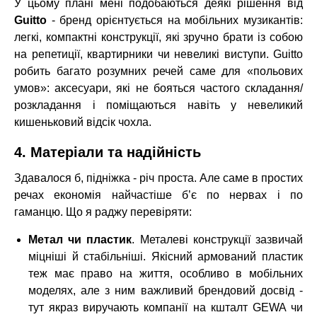
У цьому плані мені подобаються деякі рішення від
Guitto
- бренд орієнтується на мобільних музикантів:
легкі, компактні конструкції, які зручно брати із собою
на репетиції, квартирники чи невеликі виступи. Guitto
робить багато розумних речей саме для «польових
умов»: аксесуари, які не бояться частого складання/
розкладання і поміщаються навіть у невеликий
кишеньковий відсік чохла.
4. Матеріали та надійність
Здавалося б, підніжка - річ проста. Але саме в простих
речах економія найчастіше б’є по нервах і по
гаманцю. Що я раджу перевіряти:
Метал чи пластик
. Металеві конструкції зазвичай
міцніші й стабільніші. Якісний армований пластик
теж має право на життя, особливо в мобільних
моделях, але з ним важливий брендовий досвід -
тут якраз виручають компанії на кшталт GEWA чи