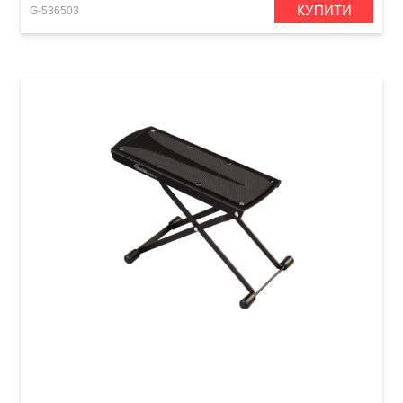
КУПИТИ
G-536503
Підставка під ногу для гітариста Guitto GFR-
01