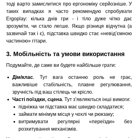
тоді варто замислитися про ергономіку серйозніше. У
таких випадках я часто рекомендую спробувати
Ergoplay: кілька днів гри - і тіло дуже чітко дає
зрозуміти, чи стало легше. Якщо різниця відчутна (а
зазвичай так і є), підставка швидко стає «невід’ємною
частиною» гітари.
3. Мобільність та умови використання
Подумайте, де саме ви будете найбільше грати:
Дім/клас
. Тут вага останню роль не грає,
важливіше стабільність, плавне регулювання,
зручність під ваш стілець чи крісло.
Часті поїздки, сцена
. Тут з’являються інші вимоги:
підніжка чи підставка має швидко складатися;
займати мінімум місця у чохлі чи рюкзаку;
витримувати регулярні «переїзди» без
розхитування механізмів.