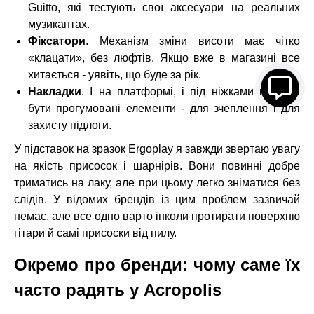
Guitto, які тестують свої аксесуари на реальних
музикантах.
Фіксатори
. Механізм зміни висоти має чітко
«клацати», без люфтів. Якщо вже в магазині все
хитається - уявіть, що буде за рік.
Накладки
. І на платформі, і під ніжками повинні
бути прогумовані елементи - для зчеплення і для
захисту підлоги.
У підставок на зразок Ergoplay я завжди звертаю увагу
на якість присосок і шарнірів. Вони повинні добре
триматись на лаку, але при цьому легко зніматися без
слідів. У відомих брендів із цим проблем зазвичай
немає, але все одно варто інколи протирати поверхню
гітари й самі присоски від пилу.
Окремо про бренди: чому саме їх
часто радять у Acropolis