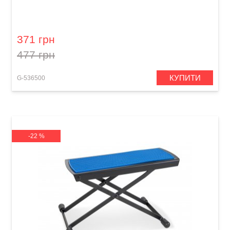
Підставка під ногу для гітариста GEWA Metal
footrest FS-10B Black
371 грн
477 грн
КУПИТИ
G-536500
-22 %