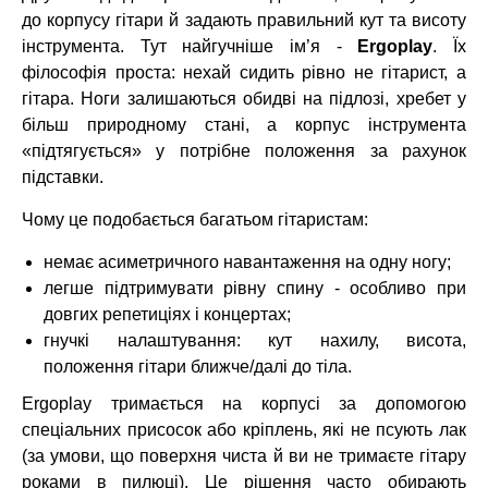
до корпусу гітари й задають правильний кут та висоту
інструмента. Тут найгучніше ім’я -
Ergoplay
. Їх
філософія проста: нехай сидить рівно не гітарист, а
гітара. Ноги залишаються обидві на підлозі, хребет у
більш природному стані, а корпус інструмента
«підтягується» у потрібне положення за рахунок
підставки.
Чому це подобається багатьом гітаристам:
немає асиметричного навантаження на одну ногу;
легше підтримувати рівну спину - особливо при
довгих репетиціях і концертах;
гнучкі налаштування: кут нахилу, висота,
положення гітари ближче/далі до тіла.
Ergoplay тримається на корпусі за допомогою
спеціальних присосок або кріплень, які не псують лак
(за умови, що поверхня чиста й ви не тримаєте гітару
роками в пилюці). Це рішення часто обирають