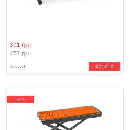
Підставка під ногу для гітариста GEWA Metal
footrest FS-10BL Blue
371 грн
477 грн
КУПИТИ
G-536501
-22 %