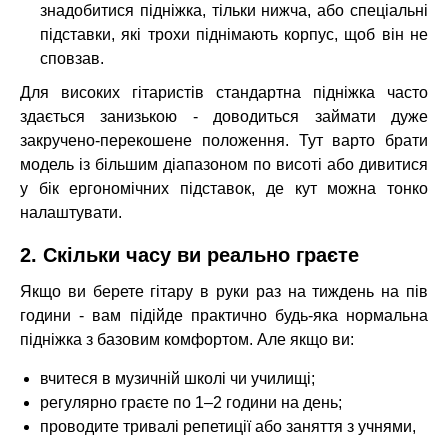
знадобитися підніжка, тільки нижча, або спеціальні
підставки, які трохи піднімають корпус, щоб він не
сповзав.
Для високих гітаристів стандартна підніжка часто
здається занизькою - доводиться займати дуже
закручено-перекошене положення. Тут варто брати
модель із більшим діапазоном по висоті або дивитися
у бік ергономічних підставок, де кут можна тонко
налаштувати.
2. Скільки часу ви реально граєте
Якщо ви берете гітару в руки раз на тиждень на пів
години - вам підійде практично будь-яка нормальна
підніжка з базовим комфортом. Але якщо ви:
вчитеся в музичній школі чи училищі;
регулярно граєте по 1–2 години на день;
проводите тривалі репетиції або заняття з учнями,