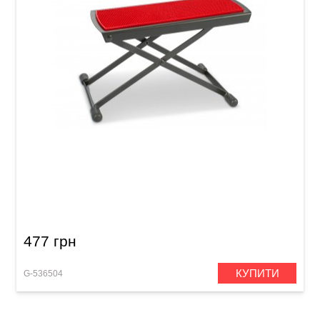
Підставка під ногу для гітариста GEWA Metal
footrest FS-10RD Red
477 грн
КУПИТИ
G-536504