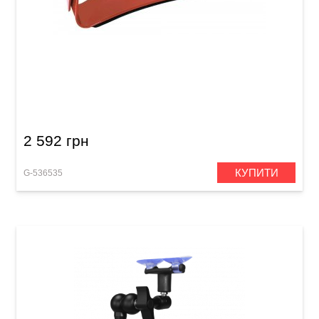
Підставка гітарна дитяча Ergoplay
Professional for Kids
2 592 грн
КУПИТИ
G-536535