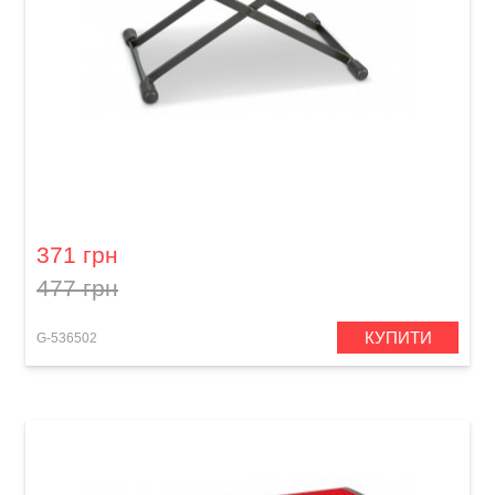
Підставка під ногу для гітариста GEWA Metal
footrest FS-10OR Orange
371 грн
477 грн
КУПИТИ
G-536502