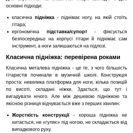
основні підходи:
класична
підніжка
- піднімає ногу, на якій стоїть
гітара;
ергономічна
підставка/супорт
- фіксується
безпосередньо на корпусі гітари й піднімає сам
інструмент, а ноги залишаються на підлозі.
Класична підніжка: перевірена роками
Класична металевa підніжка - це те, з чого більшість
гітаристів починали в музичній школі. Конструкція
проста: невелика платформа для ноги, кілька позицій
по висоті, складані ніжки. Здається, що тут і
вигадувати нічого. Але між дешевою підніжкою та
якісною різниця відчувається вже з перших хвилин:
Жорсткість конструкції
- хороша підніжка не
хитається, не «гуляє» під ногою, не складається від
випадкового руху.