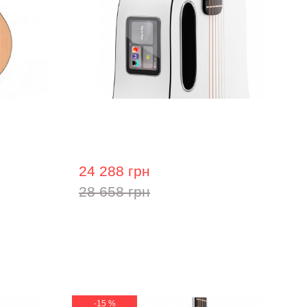
SGPC-10E (з
Гітара з вбудованими ефектами
Lava Me play (36") Frost White
24 288 грн
28 658 грн
-15 %