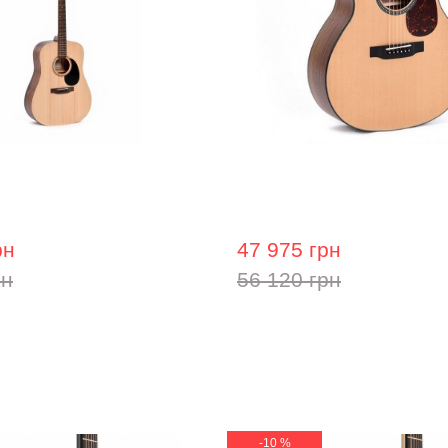
гітара Ditson D-10
Акустична гітара Sigma 
м'яким кейсом)
рн
47 975 грн
рн
56 120 грн
-10 %