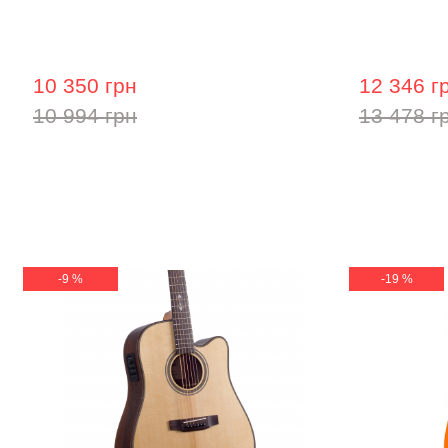
Акустична гітара Prima MAG212
Акустична
10 350 грн
12 346 г
10 994 грн
13 478 г
-9 %
-19 %