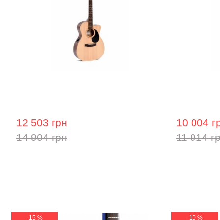
Електроакустична гітара Ditson
Акустична 
000C-10E
12 503 грн
10 004 г
14 904 грн
11 914 г
-15 %
-10 %