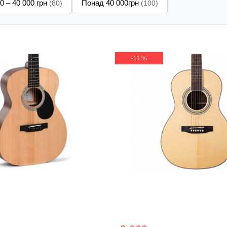
0 – 40 000 грн
Понад 40 000грн
(80)
(100)
-11 %
 гітара Sigma OMM-ST
Акустична гітара Virgini