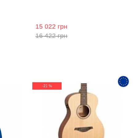
MAG215cQ
Акустична гітара Prima MAG218
15 022 грн
16 422 грн
-21 %