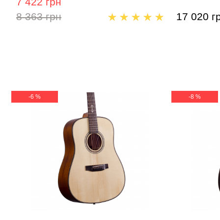
7 422 грн
8 363 грн
17 020 г
-6 %
-8 %