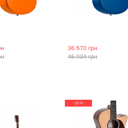
вбудованими ефектами
Гітара з вбудованими е
Freeboost Orange
Lava Me 2 Freeboost Blue
рн
36 570 грн
рн
45 034 грн
-15 %