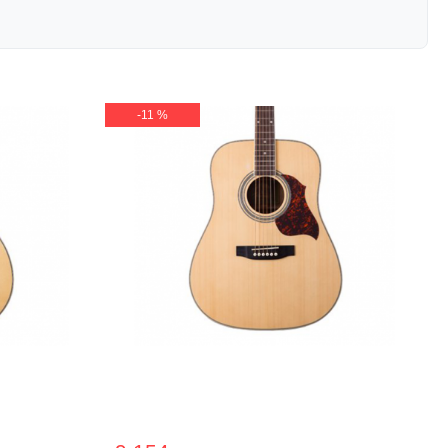
-11 %
a VAP30S
Акустична гітара Virginia VD140S