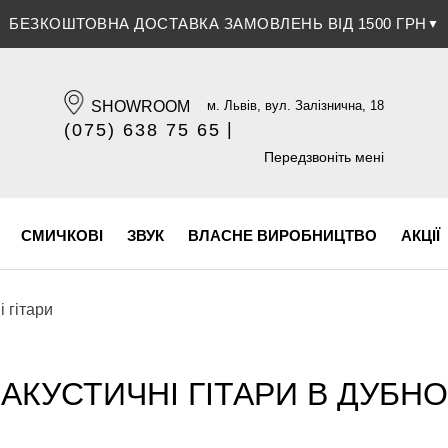
ЗНИЖКА 5% ПРИ ОПЛАТІ БАНКІВСЬКОЮ КАРТКОЮ
▼
SHOWROOM
м. Львів, вул. Залізнична, 18
|
(075) 638 75 65
(096) 609 84 32
Передзвоніть мені
СМИЧКОВІ
ЗВУК
ВЛАСНЕ ВИРОБНИЦТВО
АКЦІЇ
і гітари
АКУСТИЧНІ ГІТАРИ В ДУБНО