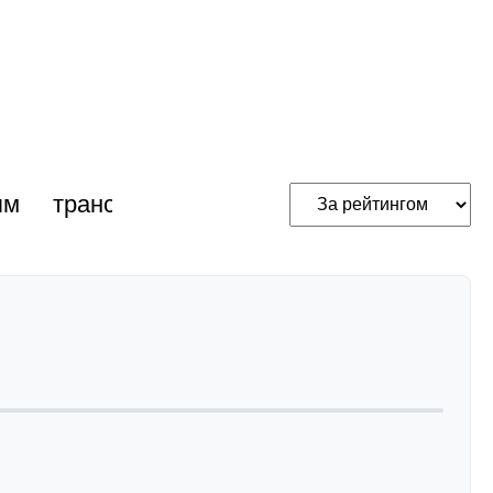
ям
трансакустичні