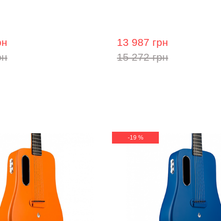
 гітара Prima MAG215
Акустична гітара Prima 
рн
13 987 грн
рн
15 272 грн
-19 %