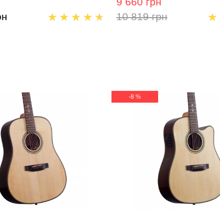
9 660 грн
рн
10 819 грн
-8 %