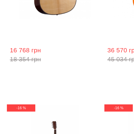
Акустична гітара Prima MAG218cQ
Гітара з 
Lava Me 2 
16 768 грн
36 570 г
18 354 грн
45 034 г
-16 %
-16 %