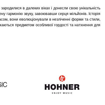
 зародилися в далеких віках і донесли свою унікальність
ену гармонію звуку, завоювавши серця мільйонів. Історія
 часом, вони еволюціонували в незліченні форми та стили,
важаються предметом особливої гордості та натхнення для