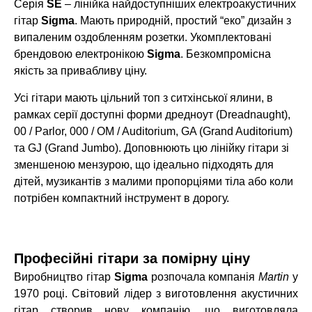
Серія
SE
– лінійка найдоступніших електроакустичних
гітар
Sigma
. Мають природній, простий “еко” дизайн з
випаленим оздобленням розетки.
Укомплектовані
брендовою електронікою
Sigma
.
Безкомпромісна
якість за привабливу ціну.
Усі гітари мають цільний топ з ситхінської ялини, в
рамках серії доступні форми дредноут (Dreadnaught),
00 / Parlor, 000 / OM / Auditorium, GA (Grand Auditorium)
та GJ (Grand Jumbo).
Доповнюють цю лінійку гітари зі
зменшеною мензурою, що ідеально підходять для
дітей, музикантів з малими пропорціями тіла або коли
потрібен компактний інструмент в дорогу.
Професійні гітари за помірну ціну
Виробництво гітар
Sigma
розпочала компанія
Martin
у
1970 році. Світовий лідер з виготовлення акустичних
гітар створив нову компанію, що виготовляла