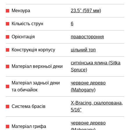
Мензура
23.5" (597 мм)
Кількість струн
6
Орієнтація
правостороння
Конструкція корпусу
цільний топ
ситхінська ялина (Sitka
Матеріал верхньої деки
Spruce)
Матеріал задньої деки
червоне дерево
та обичайок
(Mahogany)
X-Bracing, скалопована,
Система брасів
5/16"
червоне дерево
Матеріал грифа
(Mahogany)