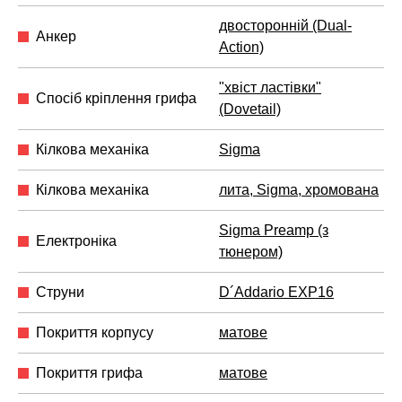
двосторонній (Dual-
Анкер
Action)
"хвіст ластівки"
Спосіб кріплення грифа
(Dovetail)
Кілкова механіка
Sigma
Кілкова механіка
лита, Sigma, хромована
Sigma Preamp (з
Електроніка
тюнером)
Струни
D´Addario EXP16
Покриття корпусу
матове
Покриття грифа
матове