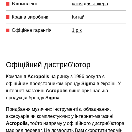
В комплекті
ключ для анкера
Країна виробник
Китай
Офіційна гарантія
1 рік
Офіційний дистриб’ютор
Компанія
Acropolis
на ринку з 1996 року та є
офіційним представником бренду
Sigma
в Україні. У
інтернет-магазині
Acropolis
лише оригінальна
продукція бренду
Sigma
.
Придбання музичних інструментів, обладнання,
аксесуарів чи комплектуючих у інтернет-магазині
Acropolis
, тобто напряму у офіційного дистриб’ютора,
має ряд переваг. Це дозволить Вам скоротити термін