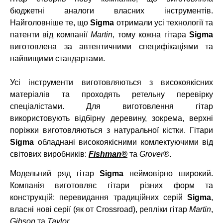
бюджетні аналоги власних інструментів.
Найголовніше те, що
Sigma
отримали усі технології та
патенти від компанії
Martin
, тому кожна гітара
Sigma
виготовлена за автентичними специфікаціями та
найвищими стандартами.
Усі інструменти виготовляються з високоякісних
матеріалів та проходять ретельну перевірку
спеціалістами. Для виготовлення гітар
використовують відбірну деревину, зокрема, верхні
поріжки виготовляються з натуральної кістки. Гітари
Sigma
обладнані високоякісними комлектуючими від
світових виробників:
Fishman
®
та
Grover
®
.
Модельний ряд гітар
Sigma
неймовірно широкий.
Компанія виготовляє гітари різних форм та
конструкцій: перевидання традиційних серій
Sigma
,
власні нові серії (як от Crossroad), репліки гітар
Martin
,
Gibson
та
Taylor
.