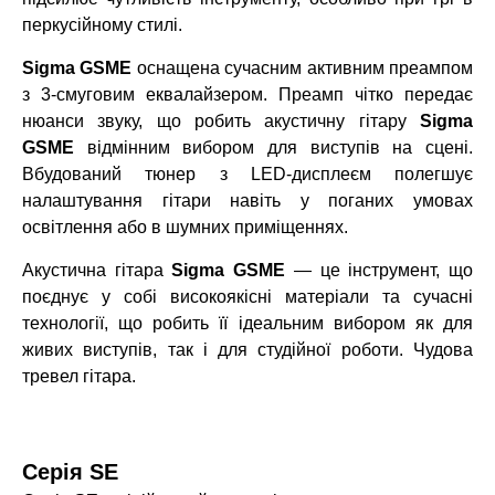
перкусійному стилі.
Sigma GSME
оснащена сучасним активним преампом
з 3-смуговим еквалайзером. Преамп чітко передає
нюанси звуку, що робить акустичну гітару
Sigma
GSME
відмінним вибором для виступів на сцені.
Вбудований тюнер з LED-дисплеєм полегшує
налаштування гітари навіть у поганих умовах
освітлення або в шумних приміщеннях.
Акустична гітара
Sigma GSME
— це інструмент, що
поєднує у собі високоякісні матеріали та сучасні
технології, що робить її ідеальним вибором як для
живих виступів, так і для студійної роботи. Чудова
тревел гітара.
Серія SE