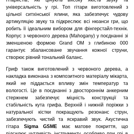
універсальність у грі. Топ гітари виготовлений з
цільної ситхінської ялини, яка забезпечує чудову
артикуляцію звуку та підкреслює всі нюанси гри, що
робить її ідеальним вибором для фінгерстайл-технік.
Корпус з червоного дерева (Mahogany) у поєднанні зі
зменшеною формою Grand OM з глибиною 000
гарантує збалансоване звучання кожної струни,
створює рівний тональний баланс.
Гриф також виготовлений з червоного дерева, а
накладка виконана з композитного матеріалу мікарта,
який не піддається впливу змін температур та
вологості. Це в поєднанні з двостороннім анкерним
стержнем забезпечує міцність конструкції та
стабільність кута грифа. Верхній і нижній поріжки з
натуральної кістки покращують резонанс струн,
забезпечують чистий та яскравий звук. Акустична
гітара
Sigma GSME
має матове покриття, що
підсилює чутливість інструменту, особливо при грі в