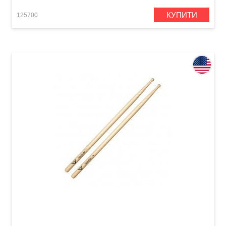
КУПИТИ
125700
Палички барабанні Vater Goodwood GW7AW