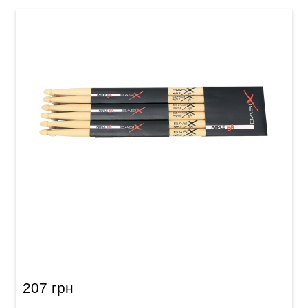
Палички барабанні GEWA BasiX Maple 5A
207 грн