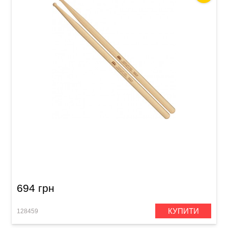
Палички барабанні Meinl SB129 Concert HD1
(American Hickory)
694 грн
КУПИТИ
128459