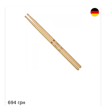
Палички барабанні Meinl SB105 Hybrid 7A
(American Hickory)
694 грн