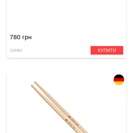
Палички барабанні Meinl SB605 El Estepario
Siberiano (American Hickory)
780 грн
КУПИТИ
128462