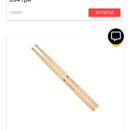
КУПИТИ
128458
Палички барабанні Meinl SB144 Standard 2B