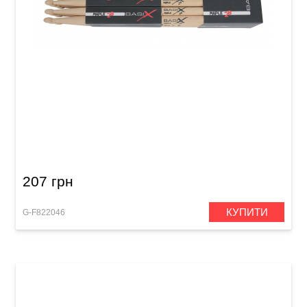
Палички барабанні GEWA BasiX Maple 2B
207 грн
КУПИТИ
G-F822046