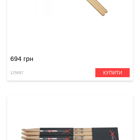
Палички барабанні Meinl SB100 Standard 7A
(American Hickory)
694 грн
КУПИТИ
125697