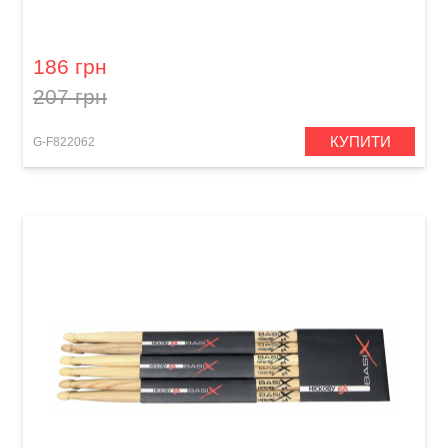
Палички барабанні GEWA BasiX Hickory 5B
186 грн
207 грн
КУПИТИ
G-F822062