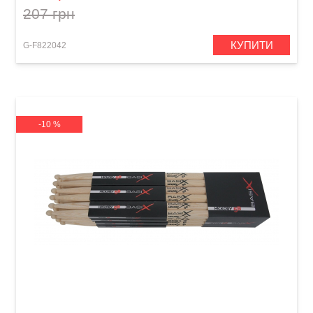
207 грн
КУПИТИ
G-F822042
-10 %