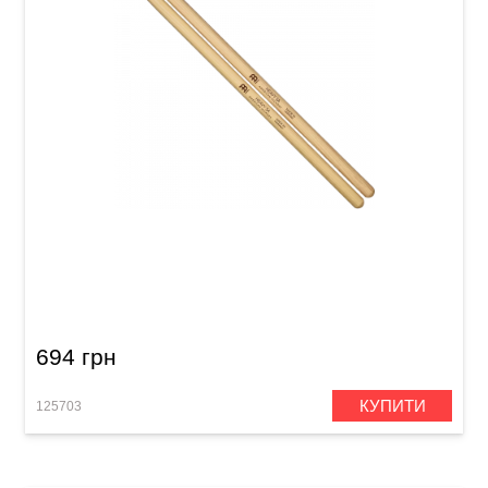
Палички барабанні Meinl SB108 Heavy 5A
(American Hickory)
694 грн
КУПИТИ
125703