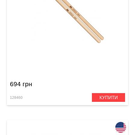
Палички барабанні Meinl SB136 Hybrid 5A
(Hard Maple)
694 грн
КУПИТИ
128460