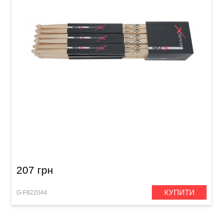
Палички барабанні GEWA BasiX Maple 7A
207 грн
КУПИТИ
G-F822044