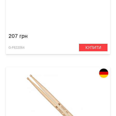
Палички барабанні GEWA BasiX Hickory 7A
207 грн
КУПИТИ
G-F822064