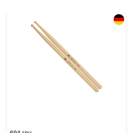
Палички барабанні Meinl SB130 Concert HD2
(American Hickory)
694 грн