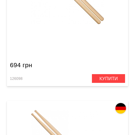
Палички барабанні Meinl SB114 Concert SD2
(Hard Maple)
694 грн
КУПИТИ
126098