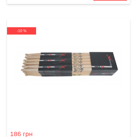
-10 %
Палички барабанні GEWA BasiX Maple 5B
186 грн