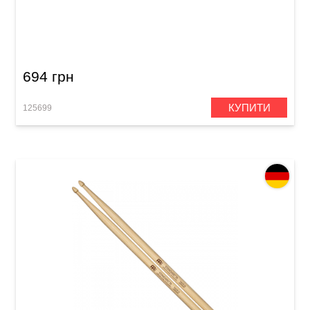
Палички барабанні Meinl SB102 Standard 5B
(American Hickory)
694 грн
КУПИТИ
125699