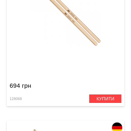
Палички барабанні Meinl SB135 Hybrid 8A
(Hard Maple)
694 грн
КУПИТИ
128068