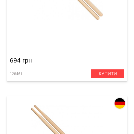
Палички барабанні Meinl SB138 Hybrid 5B
(Hard Maple)
694 грн
КУПИТИ
128461