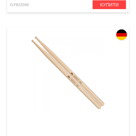
КУПИТИ
G-F822040
Палички барабанні Meinl SB113 Concert SD1
(Hard Maple)