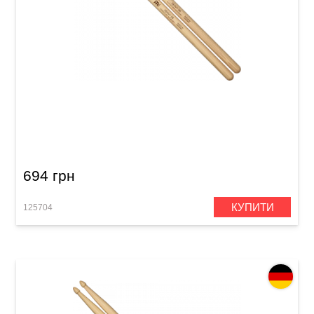
Палички барабанні Meinl SB109 Heavy 5В
(American Hickory)
694 грн
КУПИТИ
125704