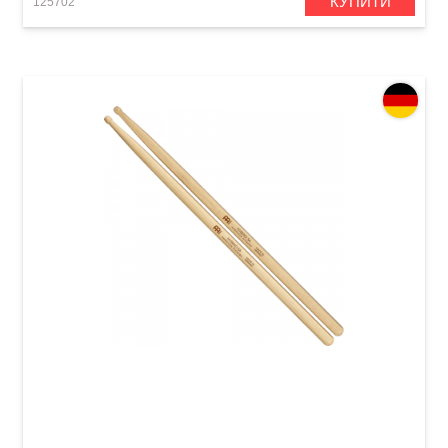
КУПИТИ
125702
Палички барабанні Meinl SB106 Hybrid 5A
(American Hickory)