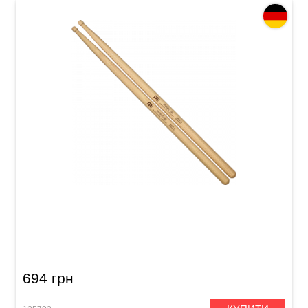
Палички барабанні Meinl SB107 Hybrid 5B
(American Hickory)
694 грн