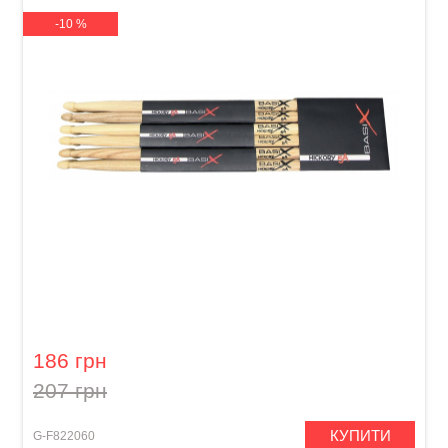
-10 %
Палички барабанні GEWA BasiX Hickory 5A
186 грн
207 грн
КУПИТИ
G-F822060