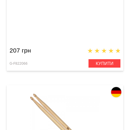
Палички барабанні GEWA BasiX Hickory 2B
207 грн
КУПИТИ
G-F822066