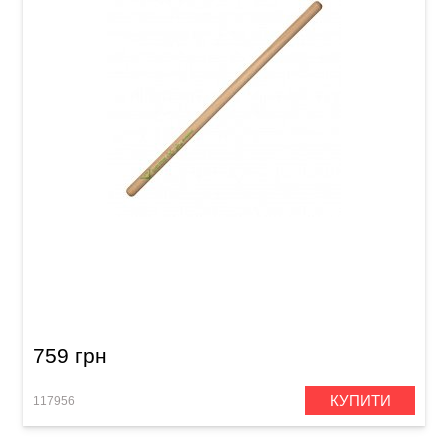
Палички барабанні Vater VHMRAF Morgan
Rose's Alien Freak
759 грн
КУПИТИ
117956