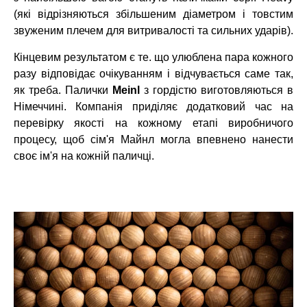
(які відрізняються збільшеним діаметром і товстим
звуженим плечем для витривалості та сильних ударів).
Кінцевим результатом є те. що улюблена пара кожного
разу відповідає очікуванням і відчувається саме так,
як треба. Палички
Meinl
з гордістю виготовляються в
Німеччині. Компанія приділяє додатковий час на
перевірку якості на кожному етапі виробничого
процесу, щоб сім'я Майнл могла впевнено нанести
своє ім'я на кожній паличці.