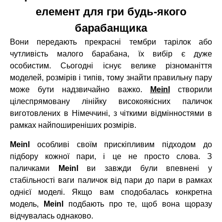
елемент для гри будь-якого
барабанщика
Вони передають прекрасні тембри тарілок або
чутливість малого барабана, їх вибір є дуже
особистим. Сьогодні існує велике різноманіття
моделей, розмірів і типів, тому знайти правильну пару
може бути надзвичайно важко.
Meinl
створили
цілеспрямовану лінійку високоякісних паличок
виготовлених в Німеччині, з чіткими відмінностями в
рамках найпоширеніших розмірів.
Meinl
особливі своїм прискіпливим підходом до
підбору кожної пари, і це не просто слова. З
паличками
Meinl
ви завжди були впевнені у
стабільності ваги паличок від пари до пари в рамках
однієї моделі. Якщо вам сподобалась конкретна
модель,
Meinl
подбають про те, щоб вона щоразу
відчувалась однаково.