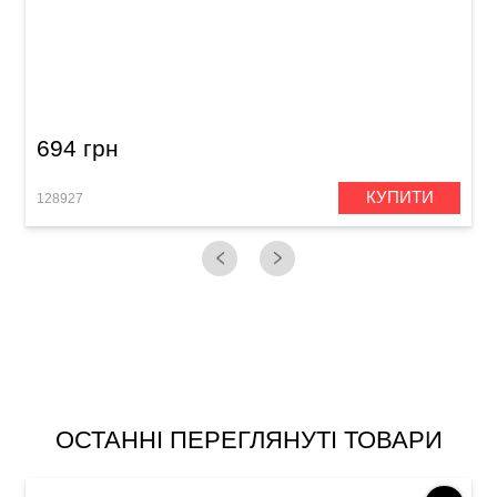
Палички барабанні Meinl SB122 Big Apple
Swing 7A (American Hickory)
694 грн
КУПИТИ
128927
1
ОСТАННІ ПЕРЕГЛЯНУТІ ТОВАРИ