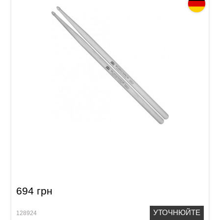
Палички барабанні Meinl SB112 Big Apple
Swing 5B (American Hickory)
694 грн
УТОЧНЮЙТЕ
128924