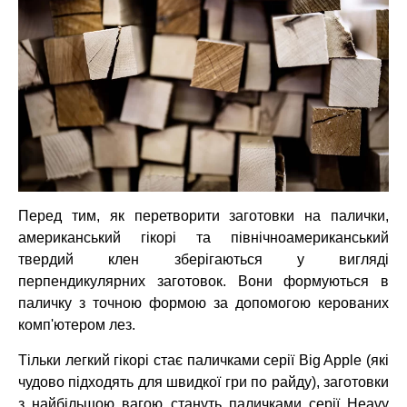
Перед тим, як перетворити заготовки на палички,
американський гікорі та північноамериканський
твердий клен зберігаються у вигляді
перпендикулярних заготовок. Вони формуються в
паличку з точною формою за допомогою керованих
комп'ютером лез.
Тільки легкий гікорі стає паличками серії Big Apple (які
чудово підходять для швидкої гри по райду), заготовки
з найбільшою вагою стануть паличками серії Heavy