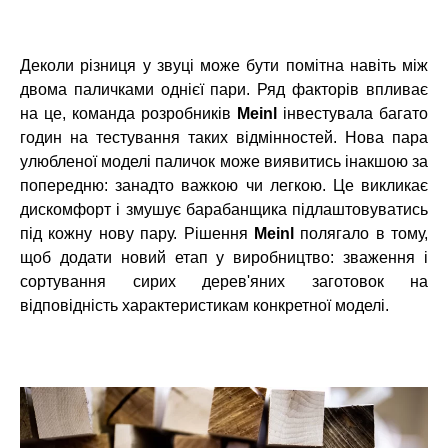
Деколи різниця у звуці може бути помітна навіть між
двома паличками однієї пари. Ряд факторів впливає
на це, команда розробників
Meinl
інвестувала багато
годин на тестування таких відмінностей. Нова пара
улюбленої моделі паличок може виявитись інакшою за
попередню: занадто важкою чи легкою. Це викликає
дискомфорт і змушує барабанщика підлаштовуватись
під кожну нову пару. Рішення
Meinl
полягало в тому,
щоб додати новий етап у виробництво: зваження і
сортування сирих дерев'яних заготовок на
відповідність характеристикам конкретної моделі.