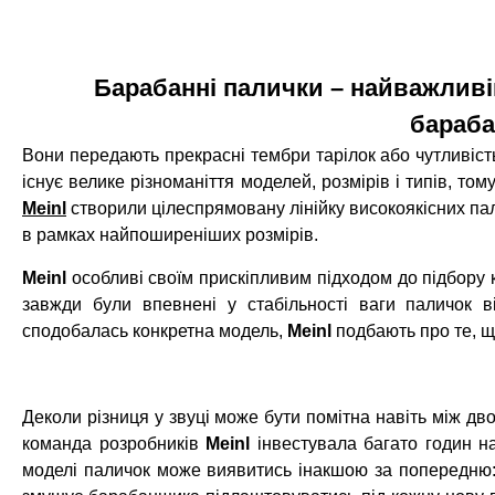
Барабанні палички – найважливі
бараб
Вони передають прекрасні тембри тарілок або чутливість
існує велике різноманіття моделей, розмірів і типів, т
Meinl
створили цілеспрямовану лінійку високоякісних пал
в рамках найпоширеніших розмірів.
Meinl
особливі своїм прискіпливим підходом до підбору 
завжди були впевнені у стабільності ваги паличок 
сподобалась конкретна модель,
Meinl
подбають про те, 
Деколи різниця у звуці може бути помітна навіть між дв
команда розробників
Meinl
інвестувала багато годин н
моделі паличок може виявитись інакшою за попередню: