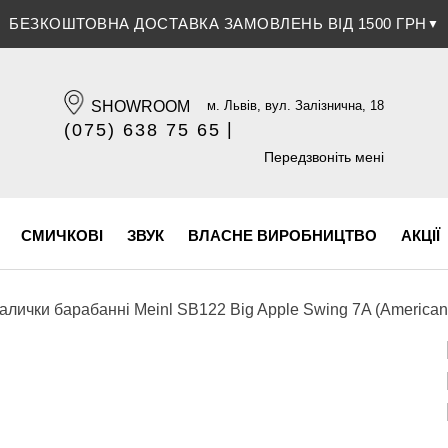
ЗНИЖКА 5% ПРИ ОПЛАТІ БАНКІВСЬКОЮ КАРТКОЮ
▼
SHOWROOM
м. Львів, вул. Залізнична, 18
|
(075) 638 75 65
(096) 609 84 32
Передзвоніть мені
СМИЧКОВІ
ЗВУК
ВЛАСНЕ ВИРОБНИЦТВО
АКЦІЇ
алички барабанні Meinl SB122 Big Apple Swing 7A (American