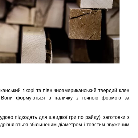
канський гікорі та північноамериканський твердий клен
ок. Вони формуються в паличку з точною формою за
 чудово підходять для швидкої гри по райду), заготовки з
ідрізняються збільшеним діаметром і товстим звуженим