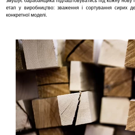
змушує барабанщика підлаштовуватись під кожну нову 
етап у виробництво: зваження і сортування сирих дер
конкретної моделі.