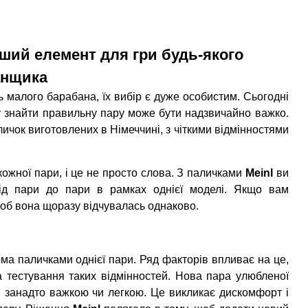
ший елемент для гри будь-якого
анщика
 малого барабана, їх вибір є дуже особистим. Сьогодні
ому знайти правильну пару може бути надзвичайно важко.
ичок виготовлених в Німеччині, з чіткими відмінностями
кожної пари, і це не просто слова. З паличками
Meinl
ви
від пари до пари в рамках однієї моделі. Якщо вам
щоб вона щоразу відчувалась однаково.
ома паличками однієї пари. Ряд факторів впливає на це,
а тестування таких відмінностей. Нова пара улюбленої
 занадто важкою чи легкою. Це викликає дискомфорт і