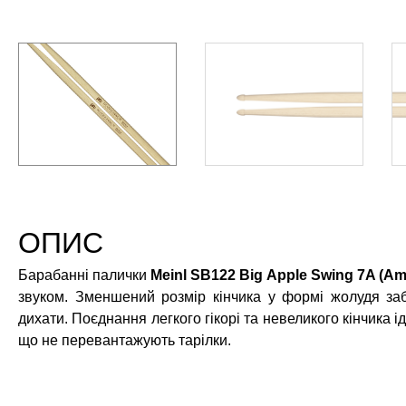
ОПИС
Барабанні палички
Meinl SB122 Big Apple Swing 7A (Am
звуком. Зменшений розмір кінчика у формі жолудя заб
дихати. Поєднання легкого гікорі та невеликого кінчика і
що не перевантажують тарілки.