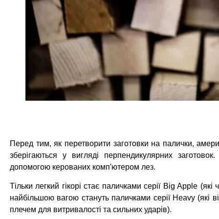
Перед тим, як перетворити заготовки на палички, амери
зберігаються у вигляді перпендикулярних заготов
допомогою керованих комп'ютером лез.
Тільки легкий гікорі стає паличками серії Big Apple (які
найбільшою вагою стануть паличками серії Heavy (які в
плечем для витривалості та сильних ударів).