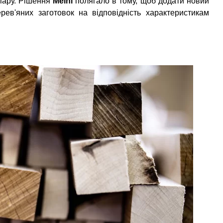
пару. Рішення
Meinl
полягало в тому, щоб додати новий
ев'яних заготовок на відповідність характеристикам