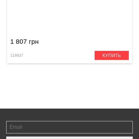
Пед тренировочный Meinl MPP-6-BG Benny
Greb 6"
1 807 грн
КУПИТЬ
119937