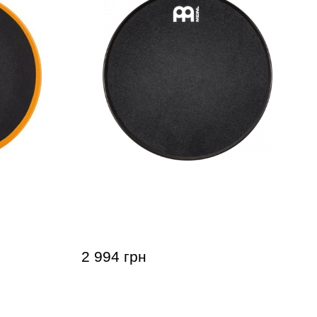
l
Тренировочный пед Meinl
ange 12"
MMP12BK Marshmallow Black 12"
2 994 грн