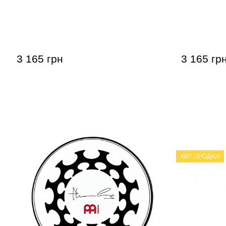
Пед тренировочный Meinl MPP-12-
Пед трени
JB Jawbraker 12"
BG Benny 
3 165 грн
3 165 гр
ХИТ ПРОДАЖ