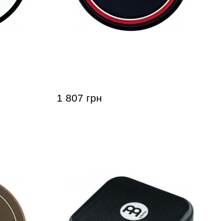
l MPP-6-
Тренировочный пед Meinl MPP-6
1 807 грн