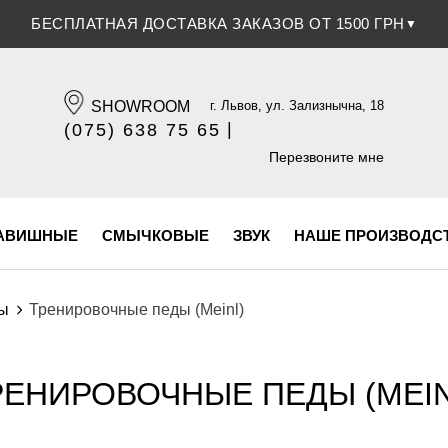
СКИДКА 5% ПРИ ОПЛАТЕ БАНКОВСКОЙ КАРТОЧКОЙ
▼
SHOWROOM
г. Львов, ул. Зализнычна, 18
|
(075) 638 75 65
(096) 609 84 32
Перезвоните мне
АВИШНЫЕ
СМЫЧКОВЫЕ
ЗВУК
НАШЕ ПРОИЗВОДС
ы
Тренировочные педы (Meinl)
РЕНИРОВОЧНЫЕ ПЕДЫ (MEIN