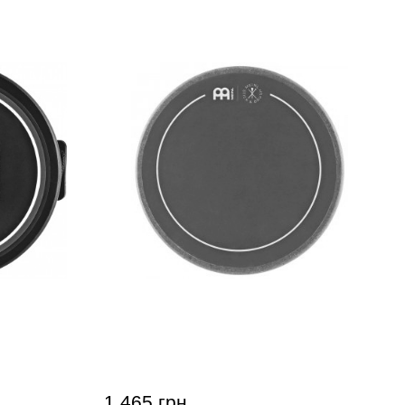
l MKPP-4
Тренировочный пед Meinl SB508
Stick & Brush 6"
1 465 грн