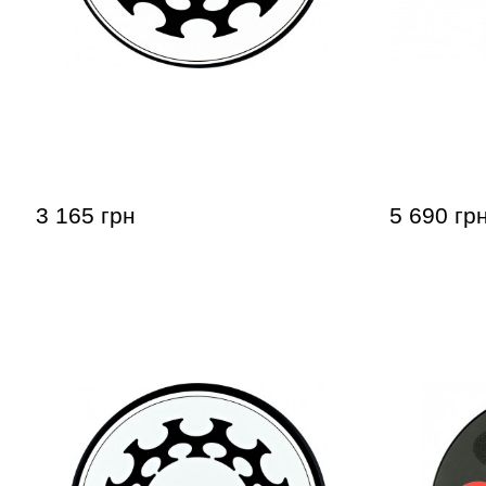
Пед тренировочный Meinl MPP-12-
Пед трени
TL Thomas Lang 12"
Dynamic Pe
3 165 грн
5 690 гр