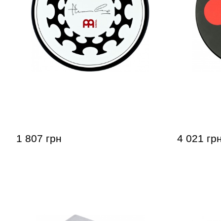
Пед тренировочный Meinl MPP-6-TL
Пед трени
Thomas Lang 6"
Split Tone 
1 807 грн
4 021 гр