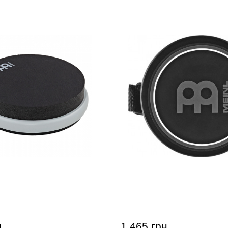
чный пед Meinl
Пед тренировочный Mein
ouble Sided Gray 6"
Kneepad 4"
н
1 465 грн