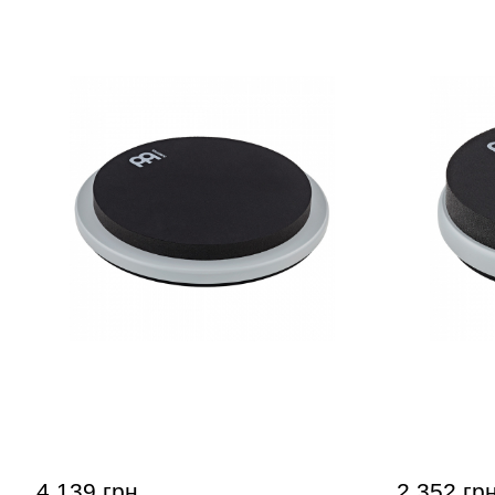
Тренировочный пед Meinl
Тренирово
MDSP12GY Double Sided Gray 12"
MDSP6GY D
4 139 грн
2 352 гр