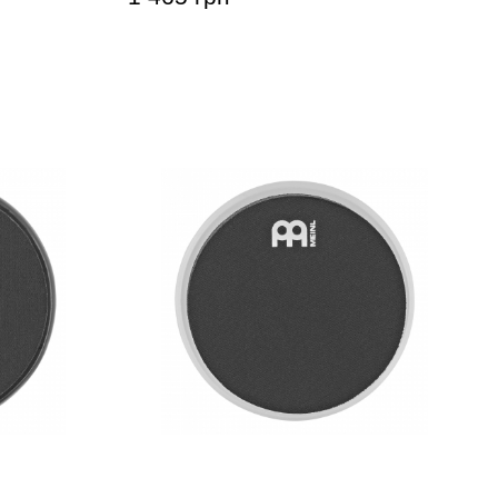
nl MMP4BK
Тренировочный пед Meinl MMP4SF