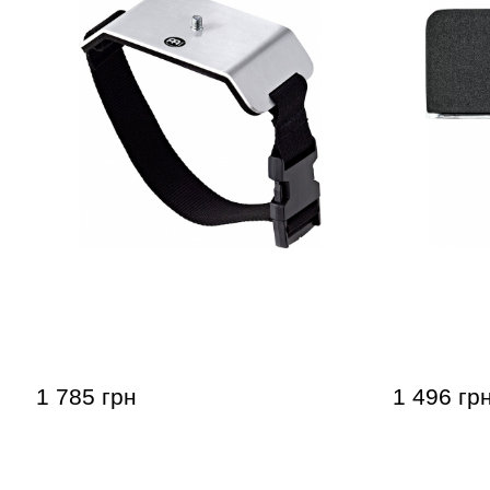
Крепление для тренировочного
Поверхнос
педа Meinl MKPM Knee Pad Mount
педа MEI
PEDAL PA
1 785 грн
1 496 гр