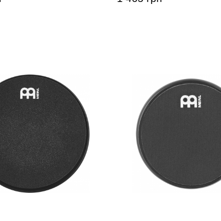
чный пед Meinl MMP6BK
Тренировочный пед Mei