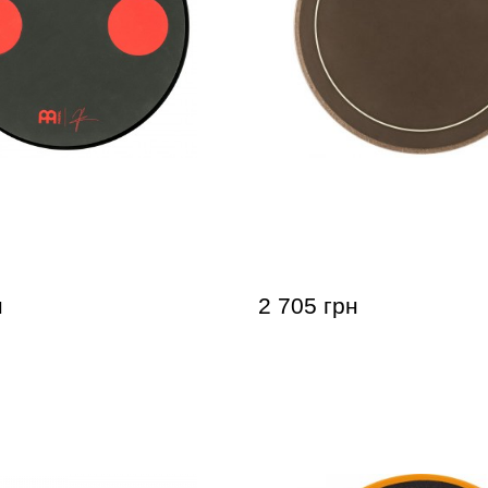
ровочный Meinl MSTP
Тренировочный пед Mein
Pad Anika Nilles 12"
Stick & Brush 12"
н
2 705 грн