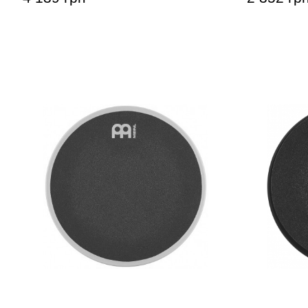
Тренировочный пед Meinl MMP12SF
Тренирово