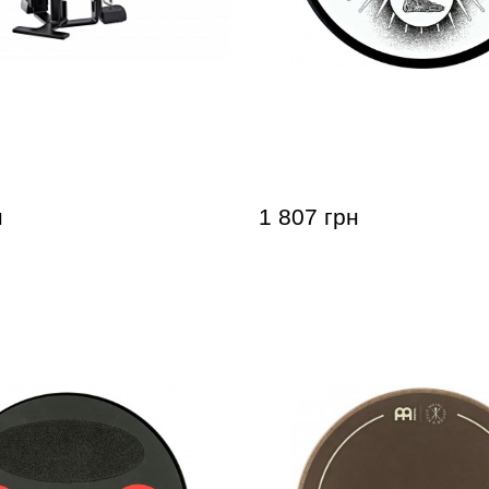
ровочный Meinl MDPP
Пед тренировочный Mein
dal Practice Pad
BG Benny Greb 6"
н
1 807 грн