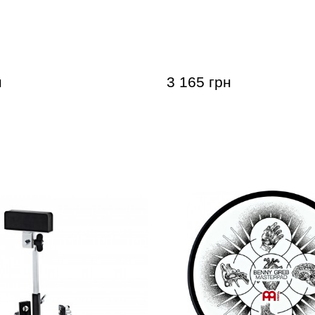
ровочный Meinl MPP-12-
Пед тренировочный Mein
Greb 12"
Logo 12"
н
3 165 грн