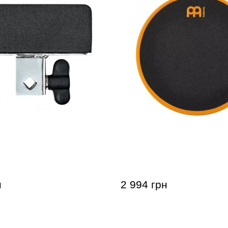
ть для тренировочного
Тренировочный пед Mein
NL MDPPA DYNAMIC
MMP12OR Marshmallow Or
D ATTACHMENT
н
2 994 грн