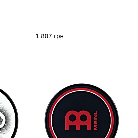
l MPP-12
Пед тренировочный Meinl MPP-6-JB
Jawbreaker 6"
1 807 грн