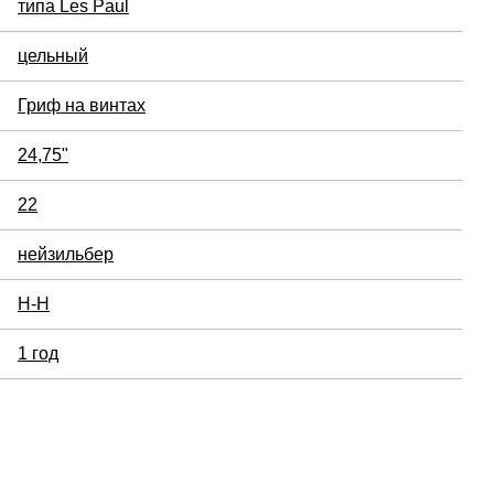
типа Les Paul
цельный
Гриф на винтах
24,75"
22
нейзильбер
H-H
1 год