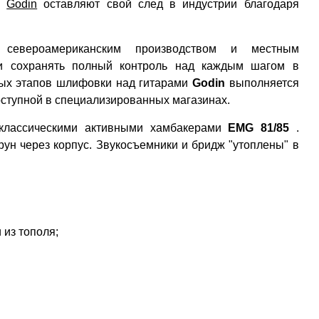
ты
Godin
оставляют свой след в индустрии благодаря
североамериканским производством и местным
ии сохранять полный контроль над каждым шагом в
ных этапов шлифовки над гитарами
Godin
выполняется
оступной в специализированных магазинах.
 классическими активными хамбакерами
EMG 81/85
.
рун через корпус. Звукосъемники и бридж "утоплены" в
 из тополя;