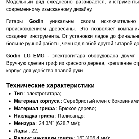
Модельный ряд ежедневно развивается, инструмен
современному изысканному дизайну.
Гитары
Godin
уникальны своим исключительно 
происхождением древесины. Это позволяет компан
создании инструмента. От установки ладов до финаль
больше ручной работы, чем над любой другой гитарой д
Godin LG EMG
- электрогитара оборудована двумя
Вручную сделан гриф из красного дерева, крепление ст
корпус для удобства правой руки.
Технические характеристики
Тип
: электрогитара;
Материал корпуса
: Серебристый клен с боковинами
Материал грифа
: Брюхое дерево;
Накладка грифа
: Палисандр;
Мензура
: 24 3/4" (628.7 мм);
Лады
: 22;
Радиус накладки грифа
: 16" (406.4 мм);