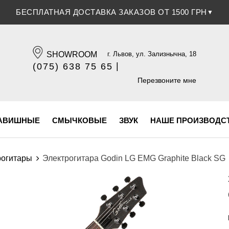
СКИДКА 5% ПРИ ОПЛАТЕ БАНКОВСКОЙ КАРТОЧКОЙ
▼
SHOWROOM
г. Львов, ул. Зализнычна, 18
|
(075) 638 75 65
(096) 609 84 32
Перезвоните мне
АВИШНЫЕ
СМЫЧКОВЫЕ
ЗВУК
НАШЕ ПРОИЗВОДС
рогитары
Электрогитара Godin LG EMG Graphite Black SG