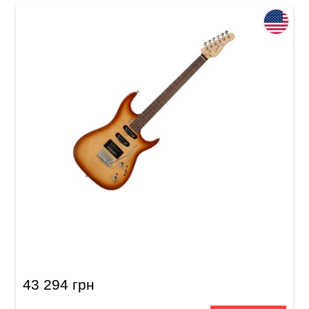
Электрогитара Godin Velocity HDR Natural
Burst Flame RN
43 294 грн