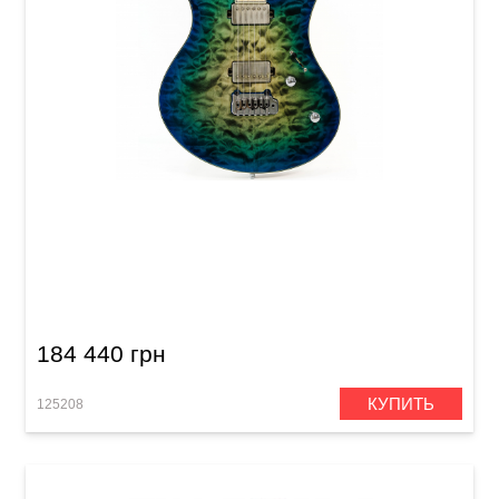
Электрогитара Mayones Legend 6 V22 Trans
Aquamarine + 2 Tone Burst Quilted Maple
4A/Birdseye Maple (LT61610067)
184 440 грн
КУПИТЬ
125208