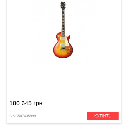
Электрогитара VGS Eruption Pro Evertune
Faded Cherry
180 645 грн
КУПИТЬ
G-VG507435999