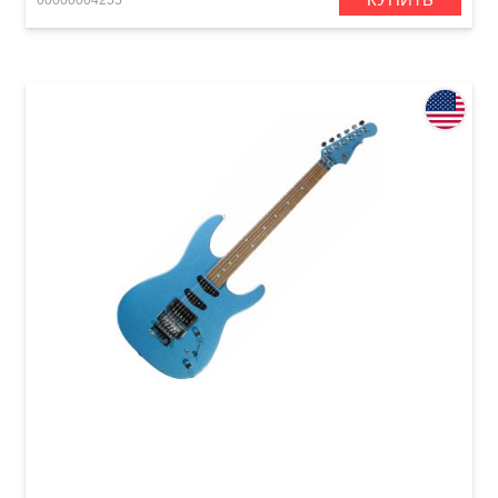
00000004255
Электрогитара G&L Invader (Lake Placid Blue,
Rosewood) Made in Fullerton