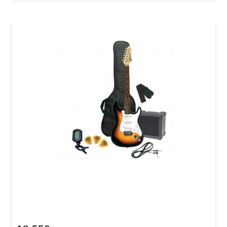
Электрогитарный комплект GEWApure RC-
100 Guitar Pack Sunburst