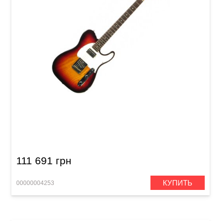
Электрогитара G&L ASAT Classic Blues Boy
(3-Tone Sunburst, Ebony) Made in Fullerton
111 691 грн
КУПИТЬ
00000004253