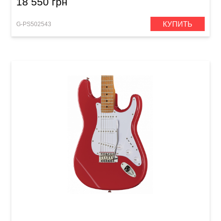
18 550 грн
КУПИТЬ
G-PS502543
Электрогитара Harley Benton ST-62CC MN