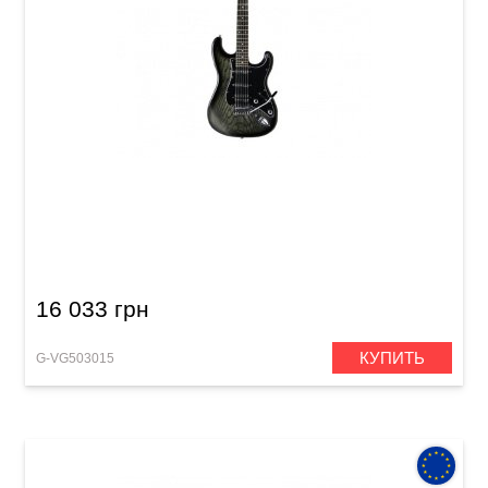
Электрогитара VGS RoadCruiser VST-110
Select Faded Black
16 033 грн
КУПИТЬ
G-VG503015