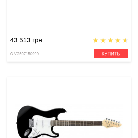
Электрогитара VGS VGS RoadCruiser VST-110
Pro
43 513 грн
КУПИТЬ
G-VG507150999