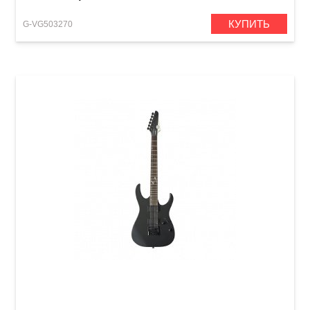
КУПИТЬ
G-VG503270
Электрогитара VGS Soulmaster VSM-120