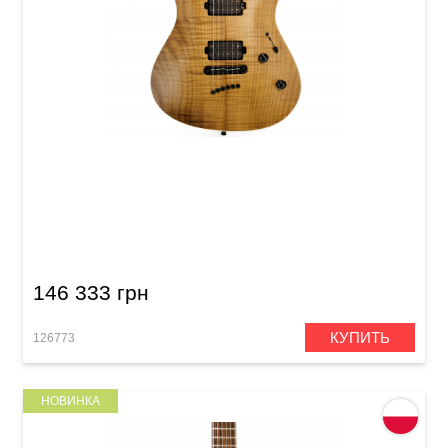
Электрогитара Mayones Setius 6 Trans Natural
Satin Flamed Maple / Sapele T-NAT-S T.E.W.
(SF2008194)
146 333 грн
КУПИТЬ
126773
НОВИНКА