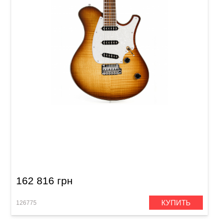
Электрогитара Mayones Legend 6 V22 2-Tone
Sunburst Flamed Maple / Alder T-2TSUN-B-G
(LT2008017)
162 816 грн
КУПИТЬ
126775