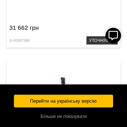
Электрогитара VGS VGS Eruption HF-1 Pro
31 662 грн
УТОЧНЯЙТЕ
G-VG507360
Перейти на українську версію
Більше не показувати