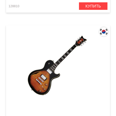
КУПИТЬ
128810
Электрогитара Schecter Solo Custom E/A DVS