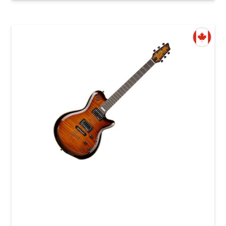
Электрогитара Godin LGX-SA(S) Cognac Burst
Flame AAA