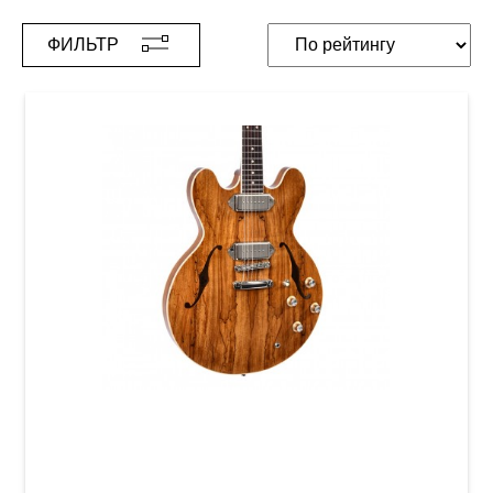
ФИЛЬТР
Электрогитара полуакустическая Sigma
HBSA-102P-AN (с мягким кейсом)