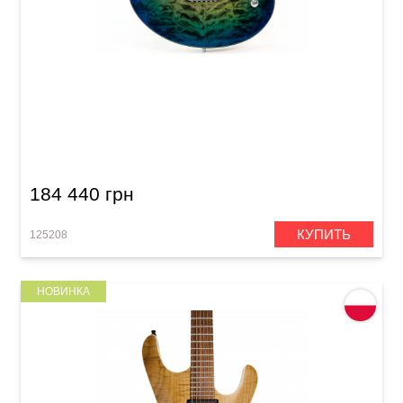
Электрогитара Mayones Legend 6 V22 Trans
Aquamarine + 2 Tone Burst Quilted Maple
4A/Birdseye Maple (LT61610067)
184 440 грн
КУПИТЬ
125208
НОВИНКА