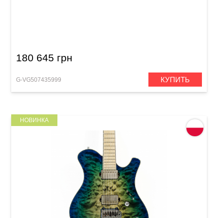
Электрогитара VGS Eruption Pro Evertune
Faded Cherry
180 645 грн
КУПИТЬ
G-VG507435999
НОВИНКА