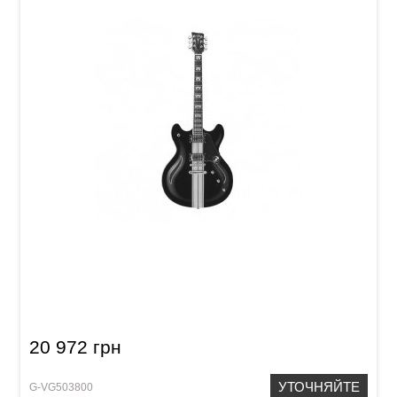
Электрогитара VGS Mustang VSH-120 Selecty
20 972 грн
УТОЧНЯЙТЕ
G-VG503800