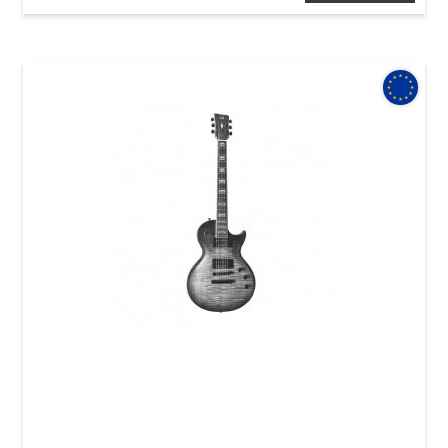
Электрогитара VGS Eruption Pro Black Burst
Faded