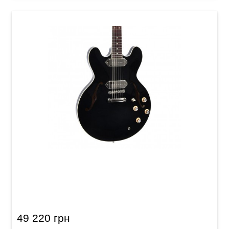
Электрогитара полуакустическая Sigma HBA-
102P-BK (с мягким кейсом)
49 220 грн