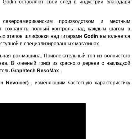
ты
Godin
оставляют свой след в индустрии благодаря
североамериканским производством и местным
ии сохранять полный контроль над каждым шагом в
ных этапов шлифовки над гитарами
Godin
выполняется
оступной в специализированных магазинах.
ная рок-машина. Привлекательный топ из волнистого
рева. В
клееный гриф из красного дерева с накладкой
атель
Graphtech ResoMax
.
on Revoicer)
, изменяющим частотную характеристику