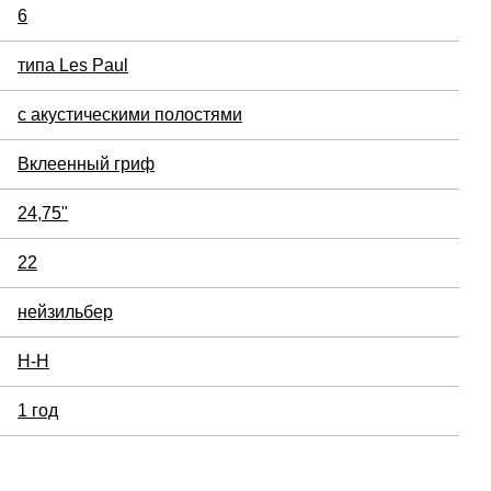
6
типа Les Paul
с акустическими полостями
Вклеенный гриф
24,75"
22
нейзильбер
H-H
1 год