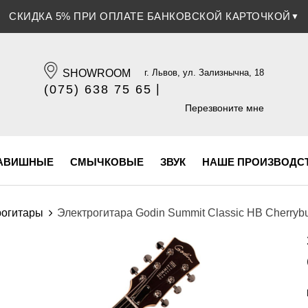
СКИДКА 5% ПРИ ОПЛАТЕ БАНКОВСКОЙ КАРТОЧКОЙ
▼
SHOWROOM
г. Львов, ул. Зализнычна, 18
|
(075) 638 75 65
(096) 609 84 32
Перезвоните мне
АВИШНЫЕ
СМЫЧКОВЫЕ
ЗВУК
НАШЕ ПРОИЗВОДС
рогитары
Электрогитара Godin Summit Classic HB Cherryb