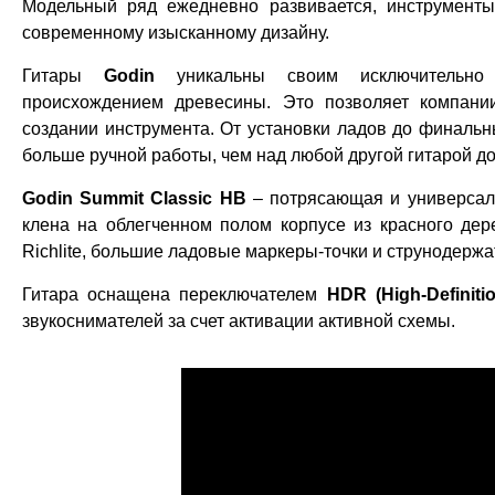
Модельный ряд ежедневно развивается, инструмен
современному изысканному дизайну.
Гитары
Godin
уникальны своим исключительно 
происхождением древесины. Это позволяет компан
создании инструмента. От установки ладов до финаль
больше ручной работы, чем над любой другой гитарой д
Godin Summit Classic HB
– потрясающая и универсаль
клена на облегченном полом корпусе из красного де
Richlite, большие ладовые маркеры-точки и струнодерж
Гитара оснащена переключателем
HDR (High-Definiti
звукоснимателей за счет активации активной схемы.