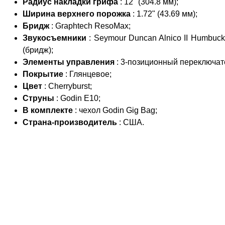
Радиус накладки грифа
: 12" (304.8 мм);
Ширина верхнего порожка
: 1.72" (43.69 мм);
Бридж
: Graphtech ResoMax;
Звукосъемники
: Seymour Duncan Alnico II Humbuc
(бридж);
Элементы управления
: 3-позиционный переключате
Покрытие
: Глянцевое;
Цвет
: Cherryburst;
Струны
: Godin E10;
В комплекте
: чехол Godin Gig Bag;
Страна-производитель
: США.