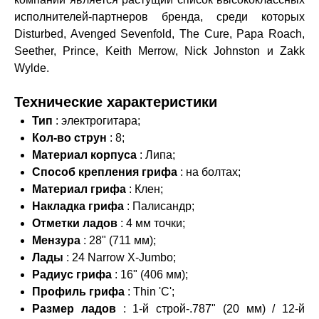
исполнителей-партнеров бренда, среди которых
Disturbed, Avenged Sevenfold, The Cure, Papa Roach,
Seether, Prince, Keith Merrow, Nick Johnston и Zakk
Wylde.
Технические характеристики
Тип
: электрогитара;
Кол-во струн
: 8;
Материал корпуса
: Липа;
Способ крепления грифа
: на болтах;
Материал грифа
: Клен;
Накладка грифа
: Палисандр;
Отметки ладов
: 4 мм точки;
Мензура
: 28" (711 мм);
Лады
: 24 Narrow X-Jumbo;
Радиус грифа
: 16" (406 мм);
Профиль грифа
: Thin 'C';
Размер ладов
: 1-й строй-.787" (20 мм) / 12-й