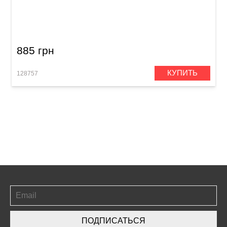
Кабель акустический Orange Crush CA040
(Jack 6,3 мм/Jack 6,3 мм, 1 м)
885 грн
КУПИТЬ
128757
ПОДПИСАТЬСЯ