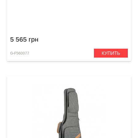
Кейс для электрогитары GEWA FX Light
Weight Softcase (Les Paul)
5 565 грн
КУПИТЬ
G-F560077