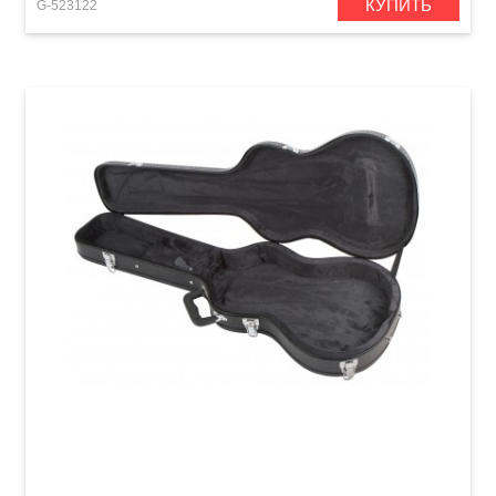
КУПИТЬ
G-523122
Кейс для электрогитары GEWA FX Wood Case
(Les Paul)