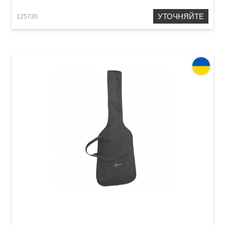
УТОЧНЯЙТЕ
125730
Чехол для электрогитары Renesans АЭГ-32