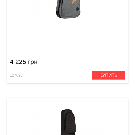
Чехол для электрогитары Ortega Deluxe
OGBEG-DLX-GY Gray
4 225 грн
КУПИТЬ
127696