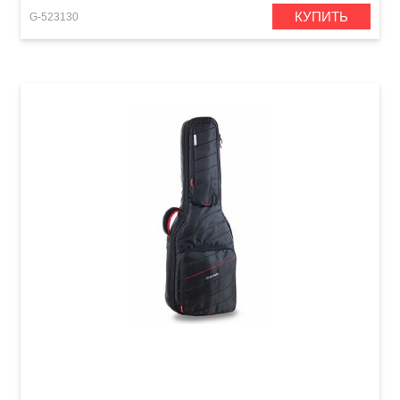
КУПИТЬ
G-523130
Мягкий кейс для электрогитары GEWA Cross
30