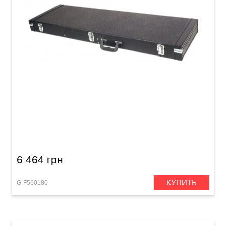
Кейс для электрогитары GEWA FX Wood Case
(универсальный)
6 464 грн
КУПИТЬ
G-F560180