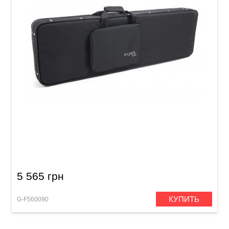
Футляр для электрогитары GEWA FX F560090
5 565 грн
КУПИТЬ
G-F560090