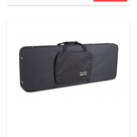
Кейс для электрогитары GEWA FX Light
Weight Softcase (универсальный)