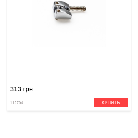
Седло для струнодержателя бас-гитары
Samwoo F-12CR (PS032)
313 грн
КУПИТЬ
112704