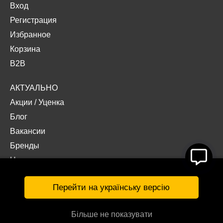
Вход
Регистрация
Избранное
Корзина
B2B
АКТУАЛЬНО
Акции
/
Уценка
Блог
Вакансии
Бренды
Наши проекты
Документы
Перейти на українську версію
Більше не показувати
© Интернет-магазин «Acropolis» 2026