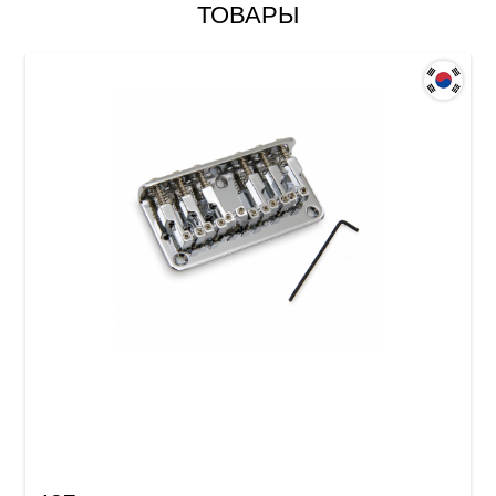
ТОВАРЫ
Струнодержатель для электрогитары
Samwoo BN102CR (6-стр.)