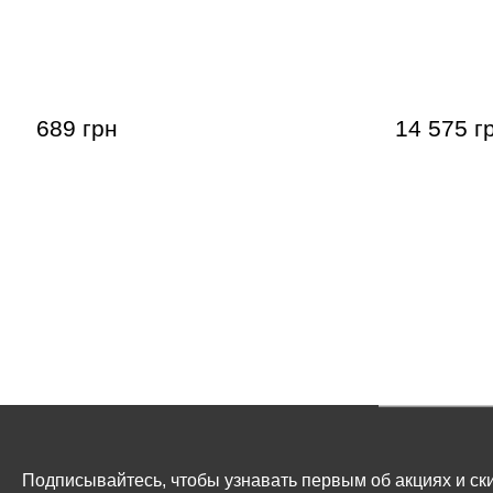
Варган (дримба) Original Schwarz
Набор варг
№6 (56 мм)
№6, №8, №
689 грн
14 575 г
Подписывайтесь, чтобы узнавать первым об акциях и ски