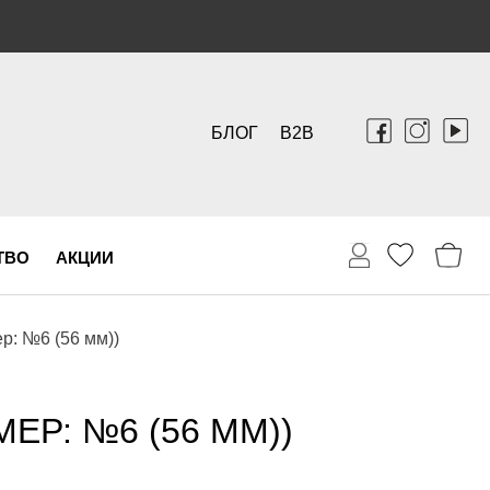
БЛОГ
B2B
ТВО
АКЦИИ
р: №6 (56 мм))
Р: №6 (56 ММ))