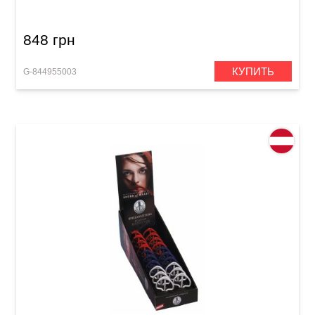
848 грн
КУПИТЬ
G-844955003