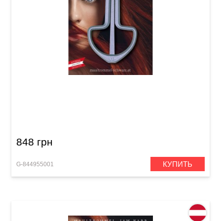
Варган (дрымба) Original Schwarz №8 (65
мм, в подарочной упаковке) Silver
848 грн
КУПИТЬ
G-844955001