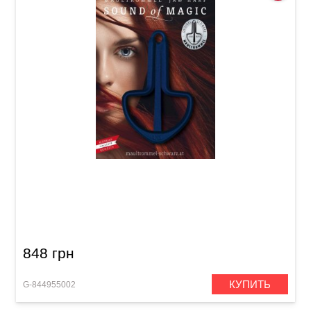
Варган (дрымба) Original Schwarz №8 (65
мм, в подарочной упаковке) Blue
848 грн
КУПИТЬ
G-844955002