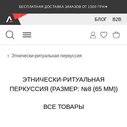
СКИДКА 5% ПРИ ОПЛАТЕ БАНКОВСКОЙ КАРТОЧКОЙ
БЕСПЛАТНАЯ ДОСТАВКА ЗАКАЗОВ ОТ 1500 ГРН
▼
▼
БЛОГ
B2B
Ударные
Перкуссия
Инструменты
Этнически-ритуальная перкуссия
ЭТНИЧЕСКИ-РИТУАЛЬНАЯ
ПЕРКУССИЯ (РАЗМЕР: №8 (65 ММ))
ВСЕ ТОВАРЫ