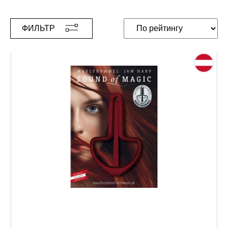
ФИЛЬТР
Варган (дрымба) Original Schwarz №8 (65
мм, в подарочной упаковке) Red