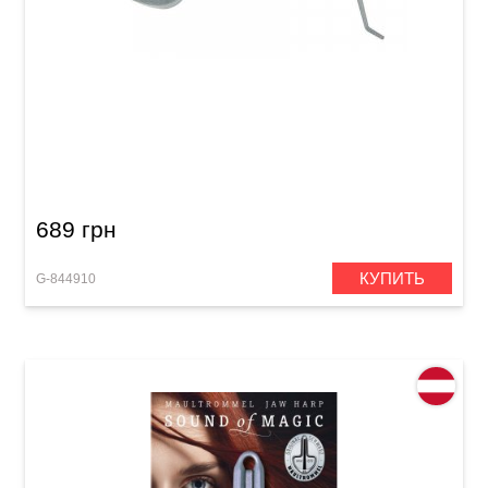
Варган (дримба) Original Schwarz №8 (65 мм)
689 грн
КУПИТЬ
G-844910