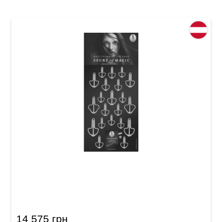
Набор варганов Original Schwarz №6, №8,
№12, №15, №16 (21 шт.)
14 575 грн