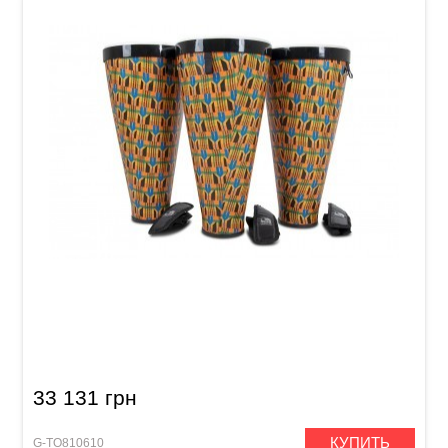
Барабаны Toca Nesting Ashiko Freestyle II
TSSNA-3PCK-FP (12 x 23") Kente Cloth
33 131 грн
КУПИТЬ
G-TO810610