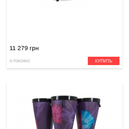
Барабан Toca Nesting Ashiko Freestyle II
TSSNA-12WP-FP (12 x 23") Woodstock Purple
11 279 грн
КУПИТЬ
G-TO810602