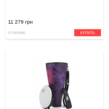
Барабан Toca Nesting Ashiko Freestyle II
TSSNA-12K-FP (12 x 23") Kente Cloth
11 279 грн
КУПИТЬ
G-TO810600