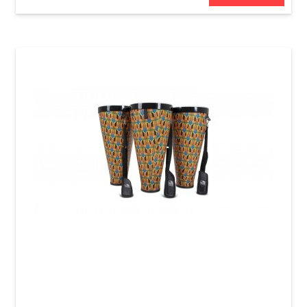
Барабаны Toca Nesting Ashiko Freestyle II
TSSNA-10K-FP (10 x 18") Kente Cloth