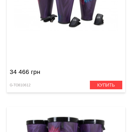
Барабаны Toca Nesting Ashiko Freestyle II
TSSNA-3PCWP-FP (12 x 23") Woodstock Purple
34 466 грн
КУПИТЬ
G-TO810612