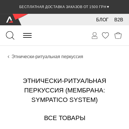
СКИДКА 5% ПРИ ОПЛАТЕ БАНКОВСКОЙ КАРТОЧКОЙ
БЕСПЛАТНАЯ ДОСТАВКА ЗАКАЗОВ ОТ 1500 ГРН
▼
▼
БЛОГ
B2B
Ударные
Перкуссия
Инструменты
Этнически-ритуальная перкуссия
ЭТНИЧЕСКИ-РИТУАЛЬНАЯ
ПЕРКУССИЯ (МЕМБРАНА:
SYMPATICO SYSTEM)
ВСЕ ТОВАРЫ