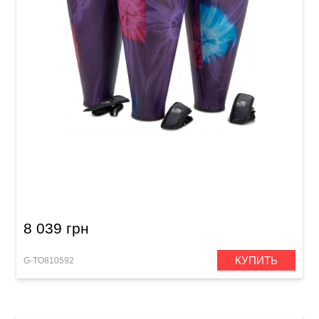
Барабаны Toca Nesting Ashiko Freestyle II
TSSNA-10WP-FP (10 x 18") Woodstock Purple
8 039 грн
КУПИТЬ
G-TO810592