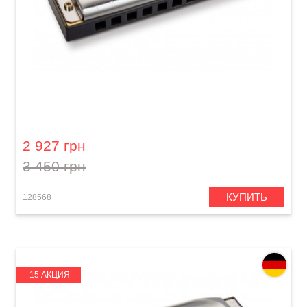
Губная гармошка Hohner Progressive Special
20 M560106P A-major
2 927 грн
3 450 грн
КУПИТЬ
128568
-15 АКЦИЯ