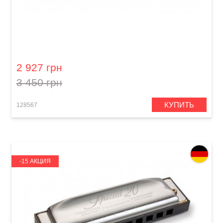
Губная гармошка Hohner Progressive Special
20 M560086P G-major
2 927 грн
3 450 грн
КУПИТЬ
128567
-15 АКЦИЯ