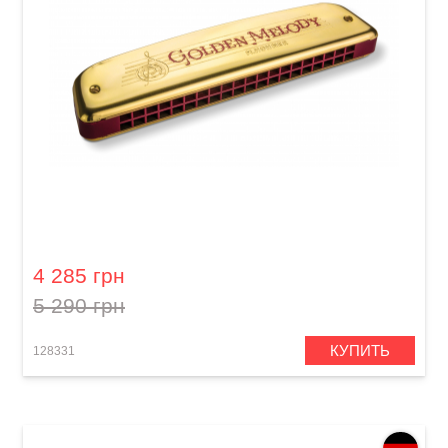
Губная гармошка Hohner Tremolo Golden
Melody M2416017 C-major
4 285 грн
5 290 грн
КУПИТЬ
128331