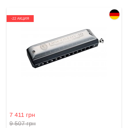
-22 АКЦИЯ
Губная гармошка Hohner Chromonica
Discovery 48 M754201X C-major
7 411 грн
9 507 грн