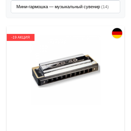
Мини-гармошка — музыкальный сувенир
(14)
-19 АКЦИЯ
Губная гармошка Hohner XB-40 A-major
Extreme Bending M110110