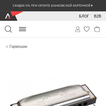
СКИДКА 5% ПРИ ОПЛАТЕ БАНКОВСКОЙ КАРТОЧКОЙ
▼
БЛОГ
B2B
Духовые
Губные гармошки и мелодики
Инструменты
Гармошки