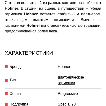
Сотни исполнителей из разных континетов выбирают
Hohner
. В студии, на сцене, в путешествии – губная
гармошка
Hohner
остается стабильным партнером,
отвечающим высоким ожиданиям. Вместе с
гармоникой
Hohner
вы становитесь частью традиции,
продолжающейся более века.
ХАРАКТЕРИСТИКИ
Бренд
Hohner
диатонические
Тип
гармошки
Серия
Progressive
Подгруппа
Special 20