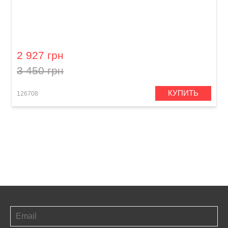
Губна гармошка Hohner Progressive Special
20 M560126X B-major
2 927 грн
3 450 грн
КУПИТЬ
126708