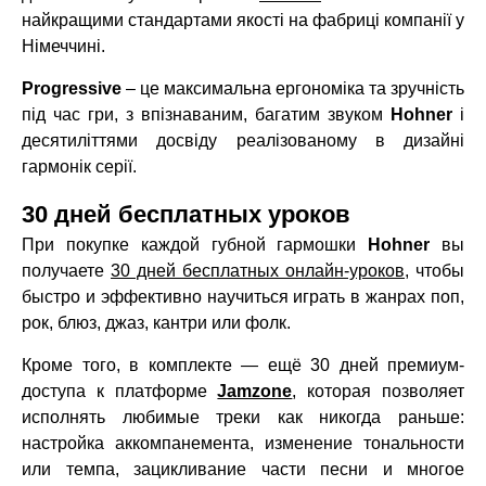
найкращими стандартами якості на фабриці компанії у
Німеччині.
Progressive
– це максимальна ергономіка та зручність
під час гри, з впізнаваним, багатим звуком
Hohner
і
десятиліттями досвіду реалізованому в дизайні
гармонік серії.
30 дней бесплатных уроков
При покупке каждой губной гармошки
Hohner
вы
получаете
30 дней бесплатных онлайн-уроков
, чтобы
быстро и эффективно научиться играть в жанрах поп,
рок, блюз, джаз, кантри или фолк.
Кроме того, в комплекте — ещё 30 дней премиум-
доступа к платформе
Jamzone
, которая позволяет
исполнять любимые треки как никогда раньше:
настройка аккомпанемента, изменение тональности
или темпа, зацикливание части песни и многое