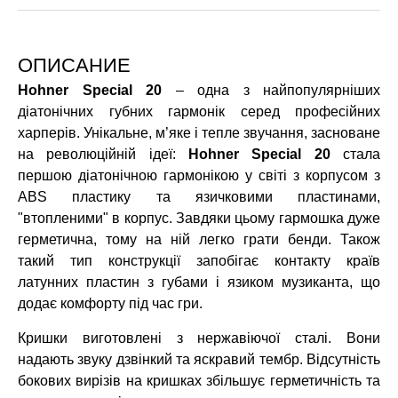
ОПИСАНИЕ
Hohner Special 20
– одна з найпопулярніших
діатонічних губних гармонік серед професійних
харперів. Унікальне, м’яке і тепле звучання, засноване
на революційній ідеї:
Hohner Special 20
стала
першою діатонічною гармонікою у світі з корпусом з
ABS пластику та язичковими пластинами,
"втопленими" в корпус. Завдяки цьому гармошка дуже
герметична, тому на ній легко грати бенди. Також
такий тип конструкції запобігає контакту країв
латунних пластин з губами і язиком музиканта, що
додає комфорту під час гри.
Кришки виготовлені з нержавіючої сталі. Вони
надають звуку дзвінкий та яскравий тембр. Відсутність
бокових вирізів на кришках збільшує герметичність та