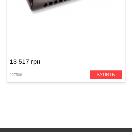
Губная гармошка Hohner CX12 M754520 A-
major
13 517 грн
КУПИТЬ
127508