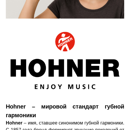
Hohner – мировой стандарт губной
гармоники
Hohner
– имя, ставшее синонимом губной гармоники.
С 1857 года бренд формирует звучание поколений от