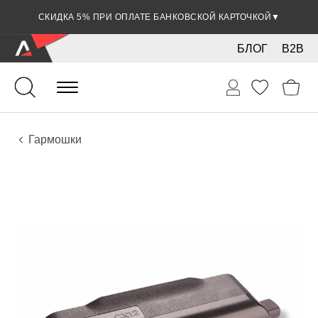
СКИДКА 5% ПРИ ОПЛАТЕ БАНКОВСКОЙ КАРТОЧКОЙ
▼
БЛОГ
B2B
Духовые
Губные гармошки и мелодики
Инструменты
Гармошки