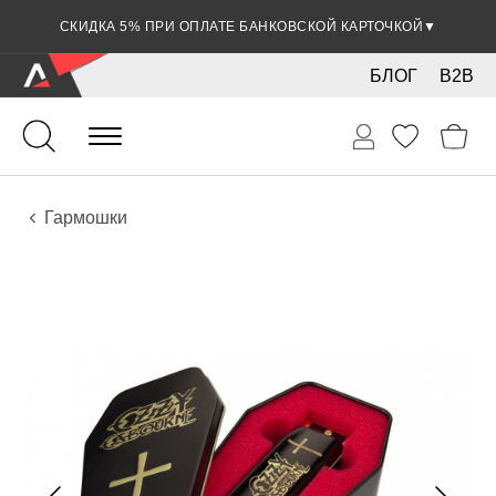
СКИДКА 5% ПРИ ОПЛАТЕ БАНКОВСКОЙ КАРТОЧКОЙ
▼
БЛОГ
B2B
Духовые
Губные гармошки и мелодики
Инструменты
Гармошки