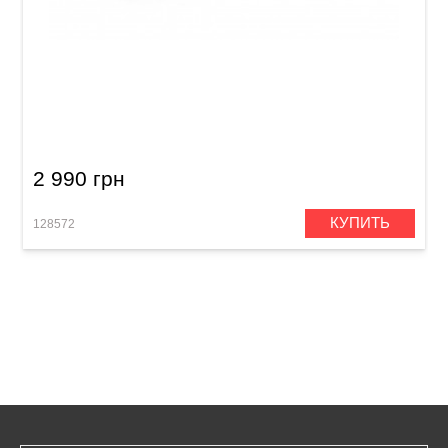
Губная гармошка Hohner MS Pro Harp
M564016P C-major
2 990 грн
КУПИТЬ
128572