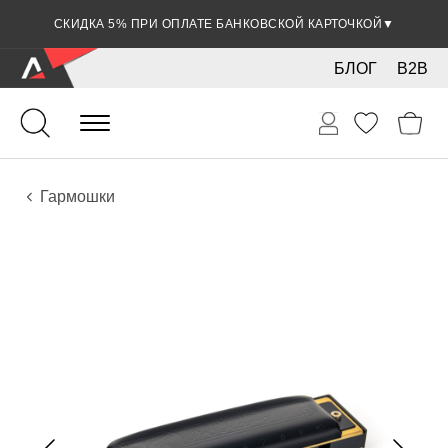
СКИДКА 5% ПРИ ОПЛАТЕ БАНКОВСКОЙ КАРТОЧКОЙ
▼
БЛОГ
B2B
Духовые
Губные гармошки и мелодики
Инструменты
Гармошки