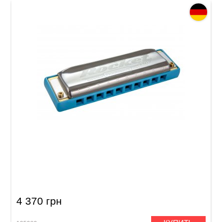
Губная гармошка Hohner Progressive Rocket
LOW M201697X Low C-major
4 370 грн