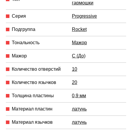
гармошки
Серия
Progressive
Подгруппа
Rocket
Тональность
Мажор
Мажор
C (До)
Количество отверстий
10
Количество язычков
20
Толщина пластины
0,9 мм
Материал пластин
латунь
Материал язычков
латунь