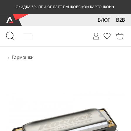
СКИДКА 5% ПРИ ОПЛАТЕ БАНКОВСКОЙ КАРТОЧКОЙ
▼
БЛОГ
B2B
Духовые
Губные гармошки и мелодики
Инструменты
Гармошки