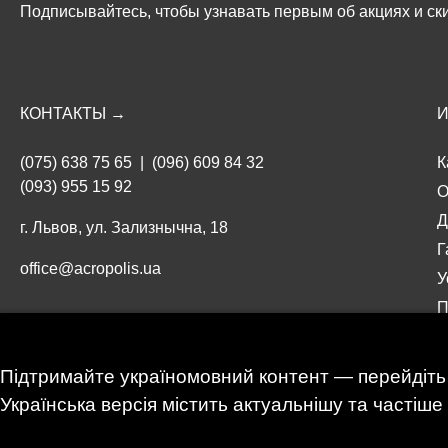
Подписывайтесь, чтобы узнавать первым об акциях и ски
КОНТАКТЫ →
(075) 638 75 65
|
(096) 609 84 32
К
(093) 955 15 92
О
Д
г. Львов, ул. Зализнычна, 18
Г
office@acropolis.ua
У
П
UK
|
RU
О
П
Мы принимаем:
Підтримайте україномовний контент — перейдіть 
с
Українська версія містить актуальнішу та частіш
С