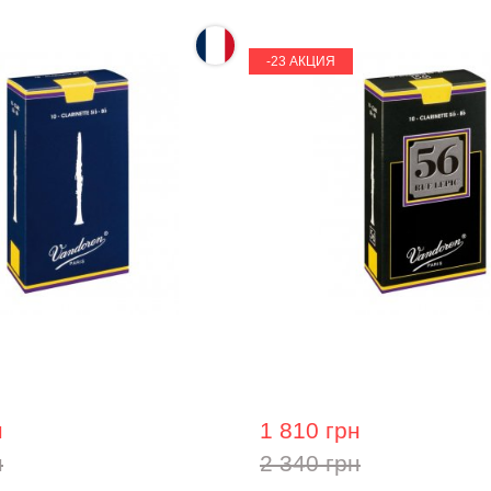
-23 АКЦИЯ
 кларнета Vandoren 3,5
Трость для кларнета Vand
н
1 810 грн
н
2 340 грн