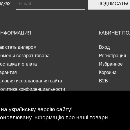
дках:
ПОДПИСАТЬ
ИНФОРМАЦИЯ
КАБИНЕТ ПО
ак стать дилером
Вход
бмен и возврат товара
Регистрация
оставка и оплата
Избранное
арантия
Корзина
словия использования сайта
B2B
олитика конфиденциальности
ферта
равила использования подарочного
на українську версію сайту!
ертификата
е оновлювану інформацію про наші товари.
отрудничество с учебными заведениями