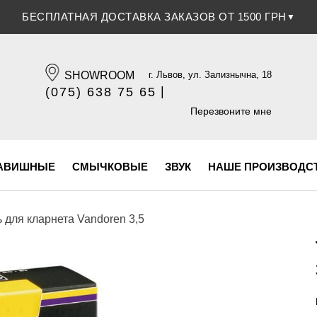
СКИДКА 5% ПРИ ОПЛАТЕ БАНКОВСКОЙ КАРТОЧКОЙ
БЕСПЛАТНАЯ ДОСТАВКА ЗАКАЗОВ ОТ 1500 ГРН
▼
▼
SHOWROOM
г. Львов, ул. Зализнычна, 18
|
(075) 638 75 65
(096) 609 84 32
Перезвоните мне
АВИШНЫЕ
СМЫЧКОВЫЕ
ЗВУК
НАШЕ ПРОИЗВОДС
ь для кларнета Vandoren 3,5