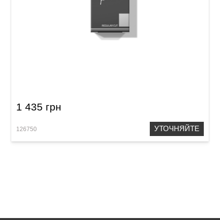
Трость для баритон саксофон Gonzalez
Baritone Sax RC 2 1/2
1 435 грн
УТОЧНЯЙТЕ
126750