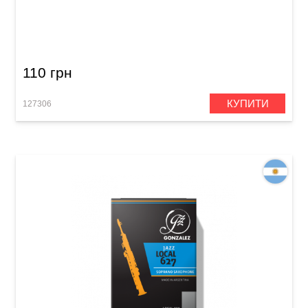
Тростина для сопрано-саксофона Gonzalez
Soprano Saxophone Classic 2 1/2 (1 шт)
110 грн
КУПИТИ
127306