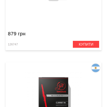
Тростина для тенор-саксофона Gonzalez
Tenor Saxophone RC 2 1/2 (5 шт)
879 грн
КУПИТИ
126747