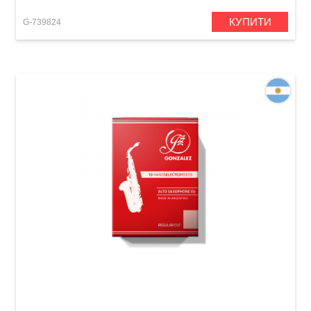
КУПИТИ
G-739824
Тростина для альт-саксофона Gonzalez Alto