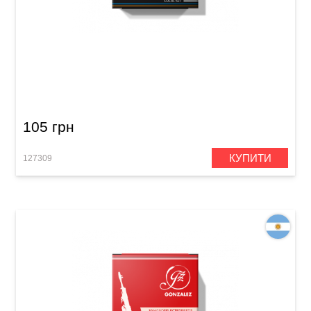
Тростина для сопрано-саксофона Gonzalez
Soprano Saxophone Jazz Local 627 2 1/2 (1 шт)
105 грн
КУПИТИ
127309