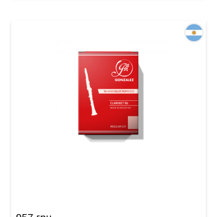
Тростина для кларнета Bb Gonzalez Bb
Clarinet RC 2 1/2 (10 шт)