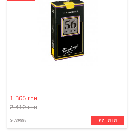
Тростина для кларнета Bb Vandoren Bb
Clarinet 56 Rue Lepic 2 1/2 (10 шт)
1 865 грн
2 410 грн
КУПИТИ
G-739885