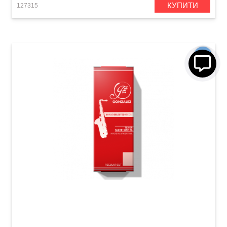
КУПИТИ
127315
Тростина для тенор-саксофона Gonzalez
Tenor Saxophone RC 2 1/2 (1 шт)