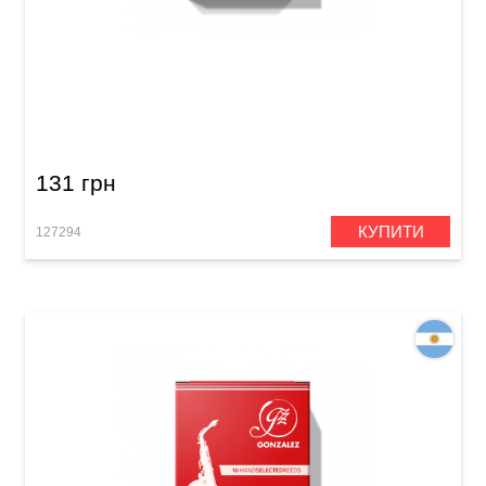
Тростина для альт-саксофона Gonzalez Alto
Saxophone Jazz Local 627 2 1/2 (1 шт)
131 грн
КУПИТИ
127294