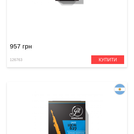
Тростина для тенор-саксофона Gonzalez
Tenor Saxophone Classic 2 1/2 (5 шт)
957 грн
КУПИТИ
126763