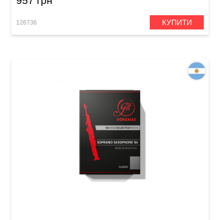
957 грн
КУПИТИ
126736
Тростина для сопрано-саксофона Gonzalez