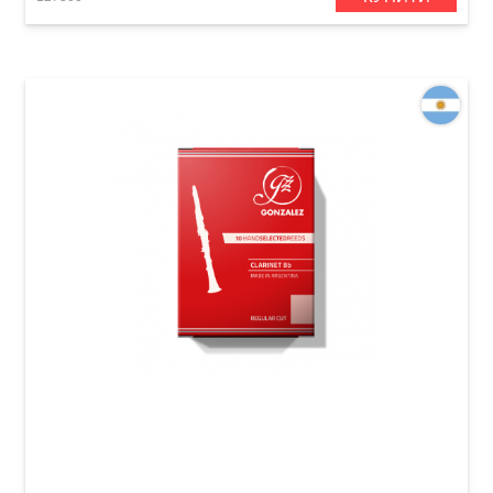
Тростина для кларнета Bb Gonzalez Bb
Clarinet RC 2 1/2 (1 шт)