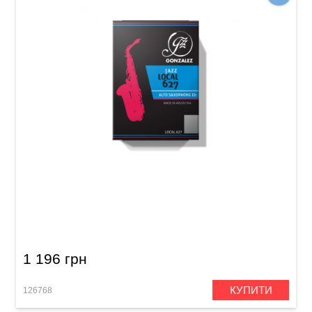
Тростина для альт-саксофона Gonzalez Alto
Saxophone Jazz Local 627 2 1/2 (10 шт)
1 196 грн
КУПИТИ
126768