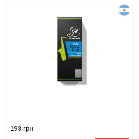
Тростина для тенор-саксофона Gonzalez
Tenor Saxophone Jazz Local 627 2 1/2 (1 шт)
193 грн