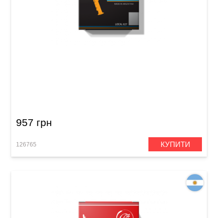
Тростина для сопрано-саксофона Gonzalez
Soprano Saxophone Jazz Local 627 2 1/2 (10
шт)
957 грн
КУПИТИ
126765