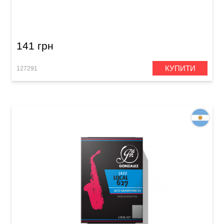
Тростина для альт-саксофона Gonzalez Alto
Saxophone Classic 2 1/2 (1 шт)
141 грн
КУПИТИ
127291