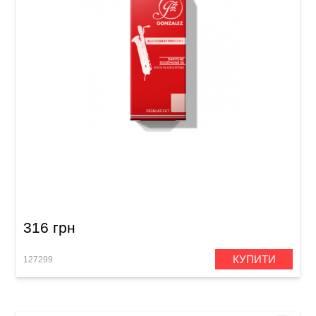
Тростина для баритон-саксофона Gonzalez
Baritone Saxophone RC 2 1/2 (1 шт)
316 грн
КУПИТИ
127299