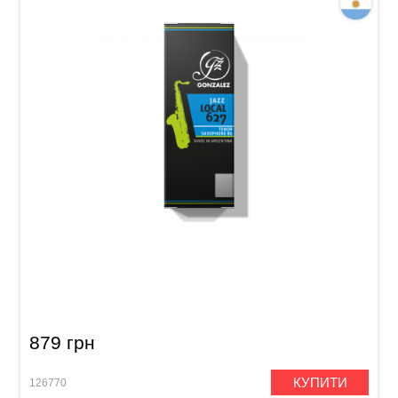
Тростина для тенор-саксофона Gonzalez
Tenor Saxophone Jazz Local 627 2 1/2 (5 шт)
879 грн
КУПИТИ
126770