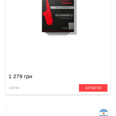
Тростина для альт-саксофона Gonzalez Alto
Saxophone Classic 2 1/2 (10 шт)
1 279 грн
КУПИТИ
126760