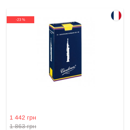
-23 %
Тростина для сопрано-саксофона Vandoren
Soprano Saxophone Traditional 2 1/2 (10 шт)
1 442 грн
1 863 грн