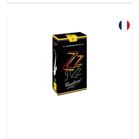
Тростина для сопрано-саксофона Vandoren
Soprano Saxophone ZZ 2 1/2 (10 шт)