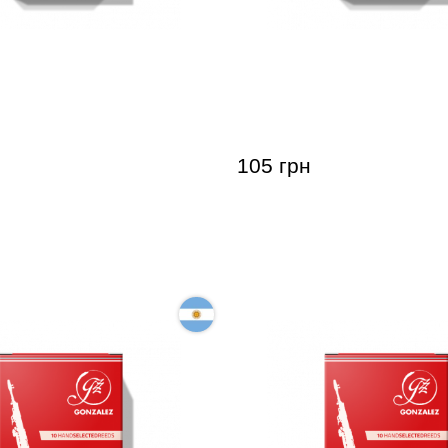
для сопрано-саксофона
Тростина для сопрано-с
Soprano Saxophone
Gonzalez Soprano Saxoph
1 шт)
Local 627 3 (1 шт)
105 грн