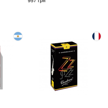
957 грн
аксофона
Тростина для сопрано-саксофона