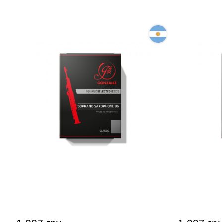
Тростина для сопрано-саксофона
Тростина 
Gonzalez Soprano Saxophone
Gonzalez 
Classic 2 1/2 (10 шт)
Classic 3 (