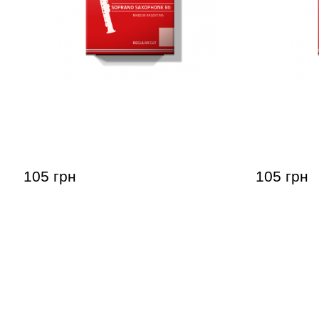
Тростина для сопрано-саксофона
Тростина 
Gonzalez Soprano Saxophone RC 2
Gonzalez 
1/2 (1 шт)
3/4 (1 шт)
105 грн
105 грн