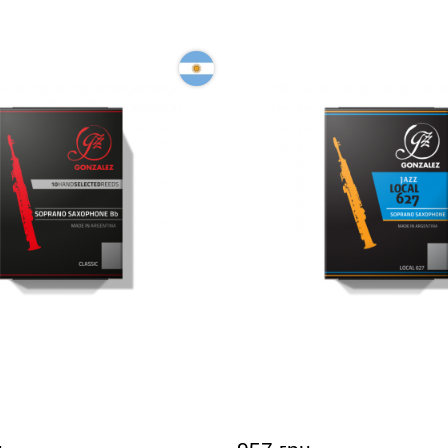
для сопрано-саксофона
Тростина для сопрано-с
Soprano Saxophone
Gonzalez Soprano Saxoph
10 шт)
Local 627 2 1/2 (10 шт)