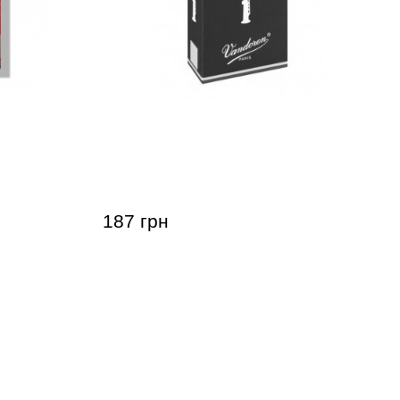
аксофона
Тростина для сопрано-саксофона
one RC 3
Vandoren Soprano Saxophone
Traditional 2 1/2 (1 шт)
187 грн