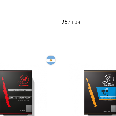
Soprano Saxophone RC 2
Gonzalez Soprano Saxoph
(10 шт)
957 грн