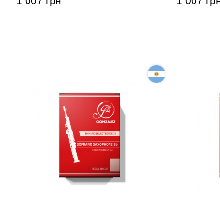
1 007 грн
1 007 гр
Тростина для сопрано-саксофона
Тростина 