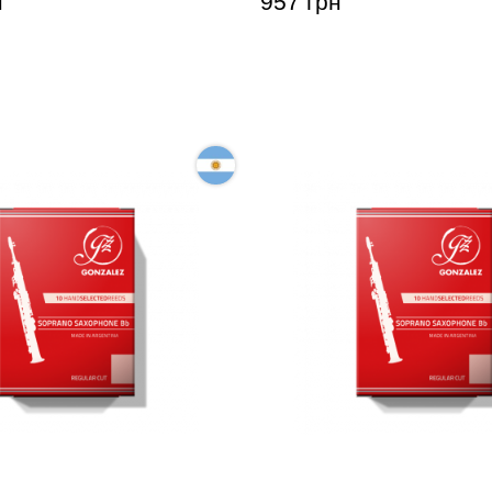
н
957 грн
для сопрано-саксофона
Тростина для сопрано-с