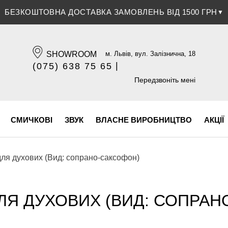
ЗНИЖКА 5% ПРИ ОПЛАТІ БАНКІВСЬКОЮ КАРТКОЮ
▼
SHOWROOM
м. Львів, вул. Залізнична, 18
|
(075) 638 75 65
(096) 609 84 32
Передзвоніть мені
СМИЧКОВІ
ЗВУК
ВЛАСНЕ ВИРОБНИЦТВО
АКЦІЇ
для духових (Вид: сопрано-саксофон)
ЛЯ ДУХОВИХ (ВИД: СОПРАН