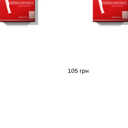
для сопрано-саксофона
Тростина для сопрано-с
Soprano Saxophone RC 2
Gonzalez Soprano Saxoph
(1 шт)
105 грн