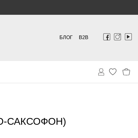
БЛОГ
B2B
О-САКСОФОН)