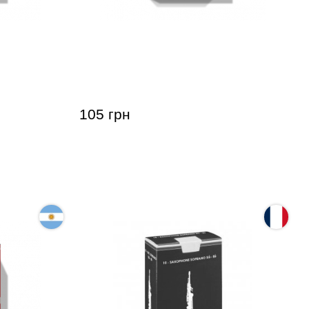
аксофона
Тростина для сопрано-саксофона
one Jazz
Gonzalez Soprano Saxophone Jazz
Local 627 2 1/2 (1 шт)
105 грн