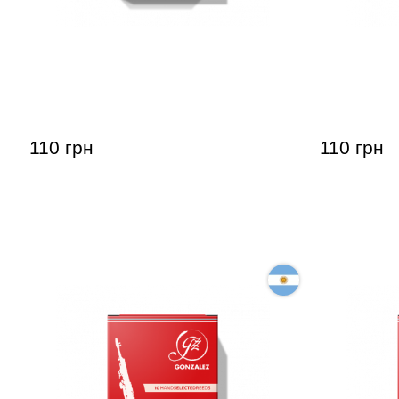
Тростина для сопрано-саксофона
Тростина 
Gonzalez Soprano Saxophone
Gonzalez 
Classic 2 1/2 (1 шт)
Classic 3 (
110 грн
110 грн