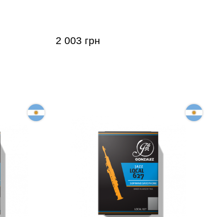
one RC 3
Vandoren Soprano Saxophone ZZ 2
1/2 (10 шт)
2 003 грн