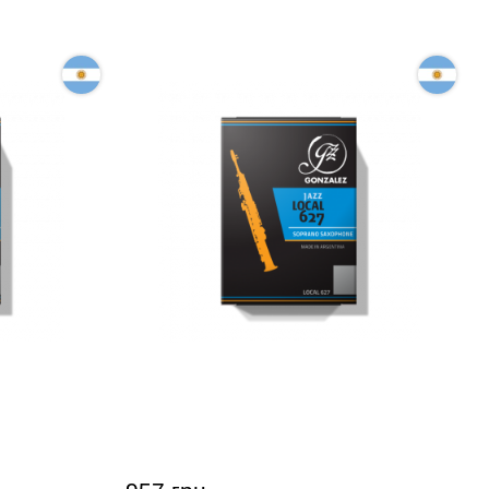
аксофона
Тростина для сопрано-саксофона
one Jazz
Gonzalez Soprano Saxophone Jazz
Local 627 3 (10 шт)