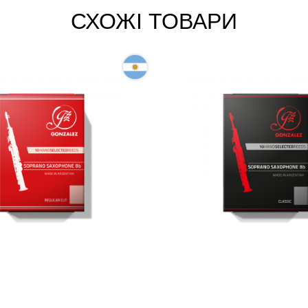
СХОЖІ ТОВАРИ
для сопрано-саксофона
Тростина для сопрано-с
Soprano Saxophone RC 3
Gonzalez Soprano Saxop
Classic 2 1/2 (10 шт)