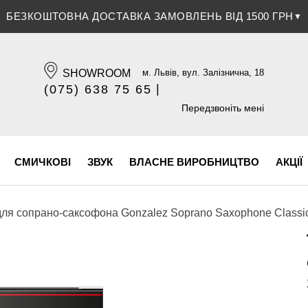
ЗНИЖКА 5% ПРИ ОПЛАТІ БАНКІВСЬКОЮ КАРТКОЮ
▼
SHOWROOM
м. Львів, вул. Залізнична, 18
|
(075) 638 75 65
(096) 609 84 32
Передзвоніть мені
СМИЧКОВІ
ЗВУК
ВЛАСНЕ ВИРОБНИЦТВО
АКЦІЇ
для сопрано-саксофона Gonzalez Soprano Saxophone Classic