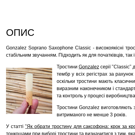
ОПИС
Gonzalez Soprano Saxophone Classic - високоякісні тро
стабільним звучанням. Підходить як для початківців, так 
Тростини
Gonzalez
серії "Classic"
тембр у всіх регістрах за рахунок
оскільки тростини мають класични
виразним наконечником і стандарт
та контроль у процесі виробництва
Тростини Gonzalez виготовляють з 
витриманого не менше 3 років.
У статті
"Як обрати тростину для саксофона: крок за кр
тонкощами при виборі тростини та визначитися з тим, як