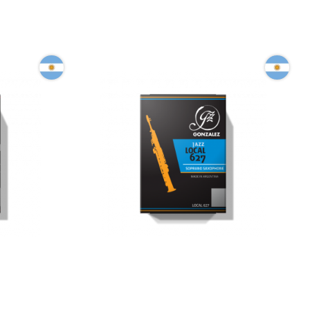
аксофона
Тростина для сопрано-саксофона
hone
Gonzalez Soprano Saxophone Jazz
Local 627 3 (10 шт)