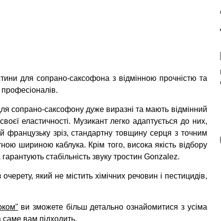
стини для сопрано-саксофона з відмінною прочністю та
і професіоналів.
 для сопрано-саксофону дуже виразні та мають відмінний
 своєї еластичності. Музикант легко адаптується до них,
й французьку зріз, стандартну товщину серця з точним
ною шириною каблука. Крім того, висока якість відбору
 гарантують стабільність звуку тростин Gonzalez.
очерету, який не містить хімічних речовин і пестицидів,
оком"
ви зможете більш детально ознайомитися з усіма
а саме вам підходить.