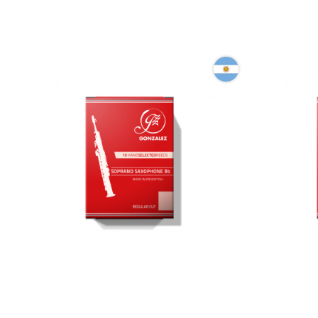
Тростина для сопрано-саксофона
Тростина 
Gonzalez Soprano Saxophone RC 2
Gonzalez 
3/4 (10 шт)
(10 шт)