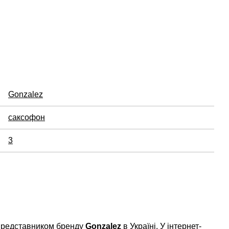
Gonzalez
саксофон
3
 представником бренду
Gonzalez
в Україні. У інтернет-