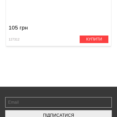
Тростина для сопрано-саксофона Gonzalez
Soprano Saxophone RC 3 (1 шт)
105 грн
КУПИТИ
127312
ПІДПИСАТИСЯ