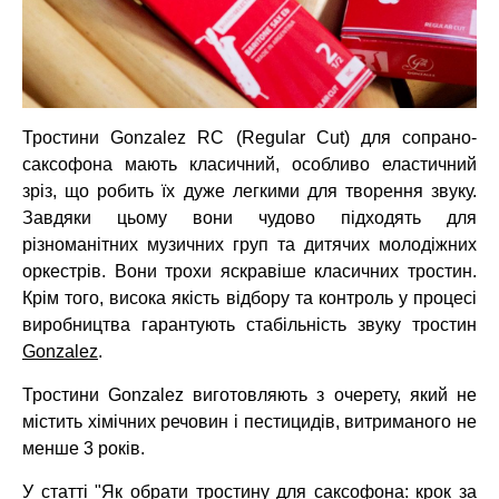
Тростини Gonzalez RC (Regular Cut) для сопрано-
саксофона мають класичний, особливо еластичний
зріз, що робить їх дуже легкими для творення звуку.
Завдяки цьому вони чудово підходять для
різноманітних музичних груп та дитячих молодіжних
оркестрів. Вони трохи яскравіше класичних тростин.
Крім того, висока якість відбору та контроль у процесі
виробництва гарантують стабільність звуку тростин
Gonzalez
.
Тростини Gonzalez виготовляють з очерету, який не
містить хімічних речовин і пестицидів, витриманого не
менше 3 років.
У статті
"Як обрати тростину для саксофона: крок за