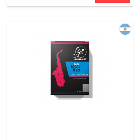
Трость для альт-саксофона Gonzalez Alto
Saxophone Jazz Local 627 2 1/2 (1 шт)