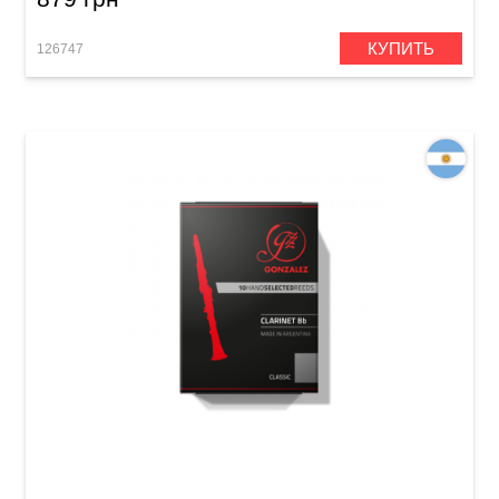
КУПИТЬ
126747
Трость для кларнета Gonzalez Bb Clarinet