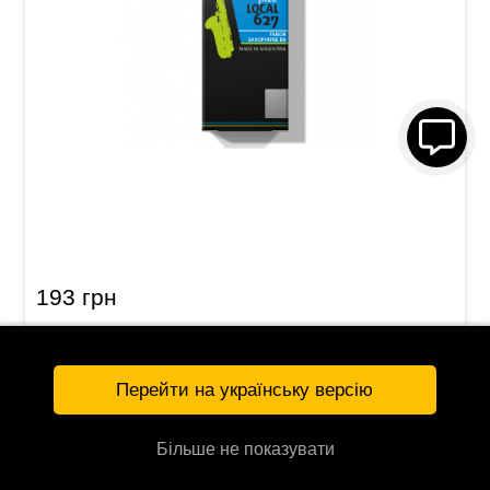
Трость для тенор-саксофона Gonzalez Tenor
Saxophone Jazz Local 627 2 1/2 (1 шт)
193 грн
КУПИТЬ
127315
Перейти на українську версію
Більше не показувати