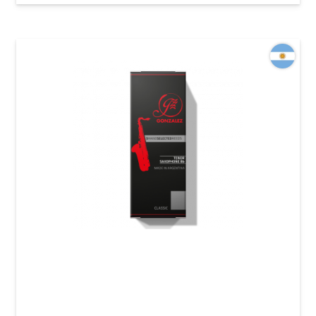
Трость для тенор-саксофона Gonzalez Tenor
Saxophone Classic 2 1/2 (5 шт)