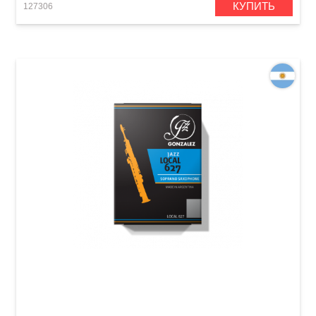
КУПИТЬ
127306
Трость для сопрано-саксофона Gonzalez
Soprano Saxophone Jazz Local 627 2 1/2 (1 шт)