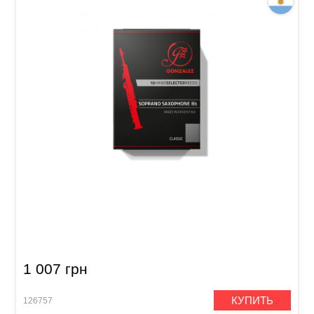
Трость для сопрано саксофон Gonzalez
Soprano Sax Classic 2 1/2
1 007 грн
КУПИТЬ
126757