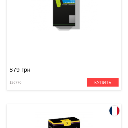
Тростник для тенор саксофон Gonzalez Tenor
Sax Local 627 Jazz 2 1/2
879 грн
КУПИТЬ
126770