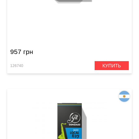
Трость для сопрано саксофон Gonzalez
Soprano Sax RC x 10 2 1/2
957 грн
КУПИТЬ
126740