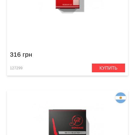
Трость для баритон-саксофона Gonzalez
Baritone Saxophone RC 2 1/2 (1 шт)
316 грн
КУПИТЬ
127299