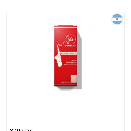
Трость для тенор саксофон Gonzalez Tenor
Sax RC 2 1/2
879 грн