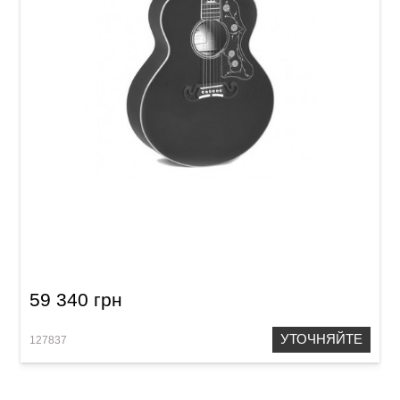
Акустическая гитара Sigma GJA-SG200-WR (с
мягким кейсом)
59 340 грн
УТОЧНЯЙТЕ
127837