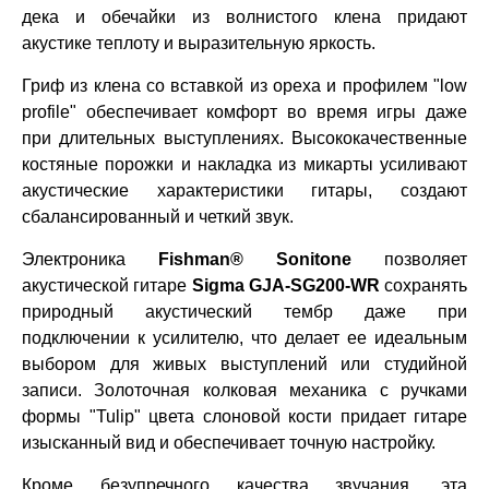
дека и обечайки из волнистого клена придают
акустике теплоту и выразительную яркость.
Гриф из клена со вставкой из ореха и профилем "low
profile" обеспечивает комфорт во время игры даже
при длительных выступлениях. Высококачественные
костяные порожки и накладка из микарты усиливают
акустические характеристики гитары, создают
сбалансированный и четкий звук.
Электроника
Fishman® Sonitone
позволяет
акустической гитаре
Sigma GJA-SG200-WR
сохранять
природный акустический тембр даже при
подключении к усилителю, что делает ее идеальным
выбором для живых выступлений или студийной
записи. Золоточная колковая механика с ручками
формы "Tulip" цвета слоновой кости придает гитаре
изысканный вид и обеспечивает точную настройку.
Кроме безупречного качества звучания, эта