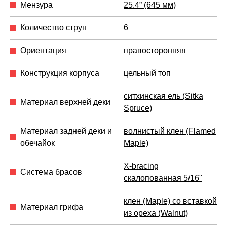
Мензура
25.4” (645 мм)
Количество струн
6
Ориентация
правосторонняя
Конструкция корпуса
цельный топ
ситхинская ель (Sitka
Материал верхней деки
Spruce)
Материал задней деки и
волнистый клен (Flamed
обечайок
Maple)
X-bracing
Система брасов
скалопованная 5/16"
клен (Maple) со вставкой
Материал грифа
из ореха (Walnut)