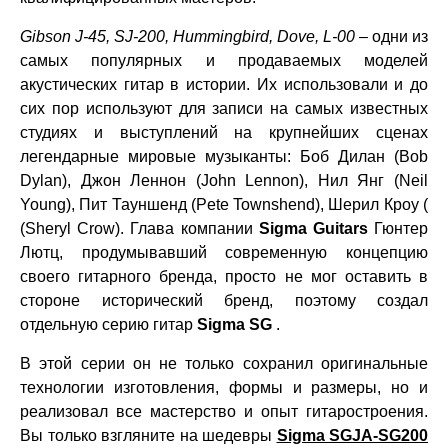
Gibson J-45, SJ-200, Hummingbird, Dove, L-00
– одни из
самых популярных и продаваемых моделей
акустических гитар в истории. Их использовали и до
сих пор используют для записи на самых известных
студиях и выступлений на крупнейших сценах
легендарные мировые музыканты: Боб Дилан (Bob
Dylan), Джон Леннон (John Lennon), Нил Янг (Neil
Young), Пит Тауншенд (Pete Townshend), Шерил Кроу (
(Sheryl Crow). Глава компании
Sigma Guitars
Гюнтер
Лютц, продумывавший современную концепцию
своего гитарного бренда, просто не мог оставить в
стороне исторический бренд, поэтому создал
отдельную серию гитар
Sigma SG
.
В этой серии он не только сохранил оригинальные
технологии изготовления, формы и размеры, но и
реализовал все мастерство и опыт гитаростроения.
Вы только взгляните на шедевры
Sigma SGJA-SG200