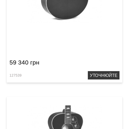
Акустична гітара Sigma GJA-SG200-RBL (з
м'яким кейсом)
59 340 грн
УТОЧНЮЙТЕ
127539