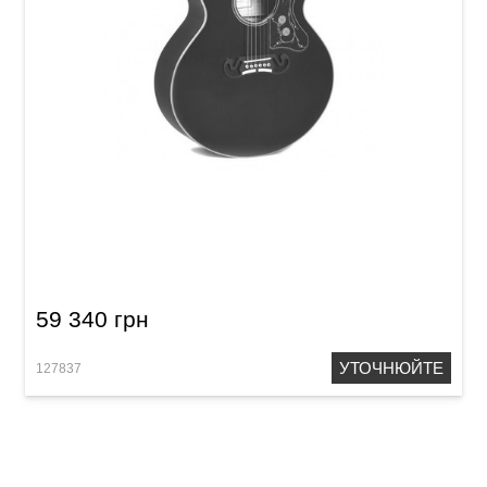
Акустична гітара Sigma GJA-SG200-WR (з
м'яким кейсом)
59 340 грн
УТОЧНЮЙТЕ
127837