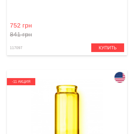
Слайд гитарный Dunlop 228
752 грн
841 грн
КУПИТЬ
117097
-11 АКЦИЯ