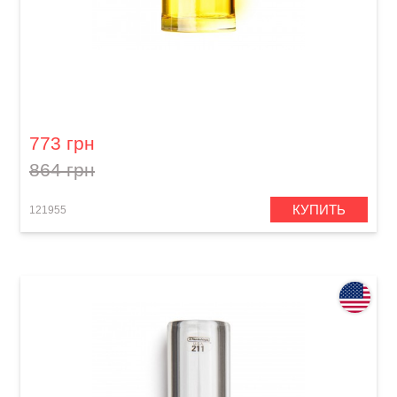
Слайд для гитары Dunlop 277-Yellow Blues
Bottle Medium Regular Wall
773 грн
864 грн
КУПИТЬ
121955