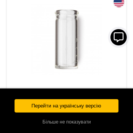
Слайд для гитары Dunlop DT01 Derek Trucks
Medicine Bottle Large (22 x 30 x 71 mm)
Перейти на українську версію
835 грн
Більше не показувати
КУПИТЬ
122950