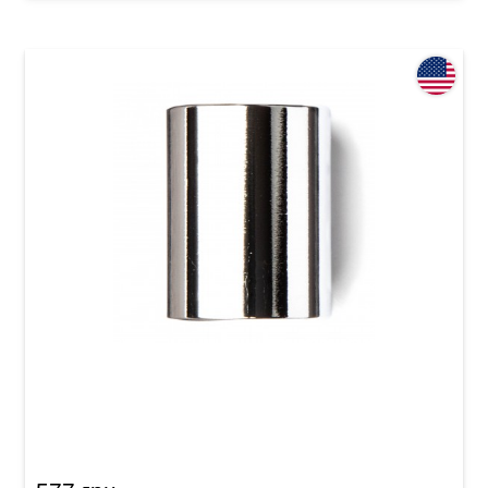
Слайд Dunlop 221 Chromed Steel Slides