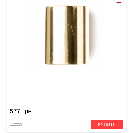
Слайд Dunlop 223 Brass Medium Knuckle
(19x28x59 mm)
577 грн
КУПИТЬ
112323