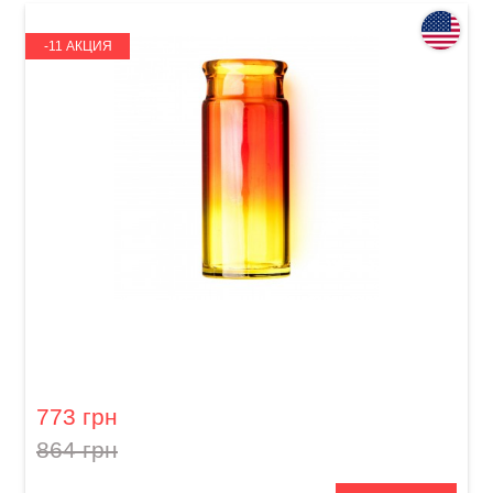
-11 АКЦИЯ
Слайд для гитары Dunlop 278-Sunburst Blues
Bottle Large Regular Wall
773 грн
864 грн