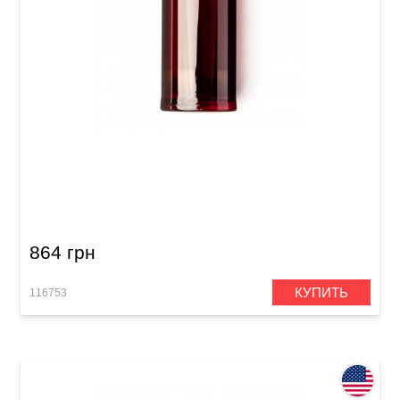
Слайд для гитары Dunlop 277-Red Blues
Bottle Medium Regular Wall
864 грн
КУПИТЬ
116753