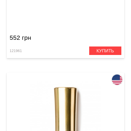
Слайд для гитары Dunlop 318 Chromed Steel
Large Short Medium Wall
552 грн
КУПИТЬ
121961