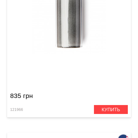
Слайд для гитары Dunlop C213 Moonshine
Glass Large (23 x 32 x 69 mm) Heavy Wall
835 грн
КУПИТЬ
121966