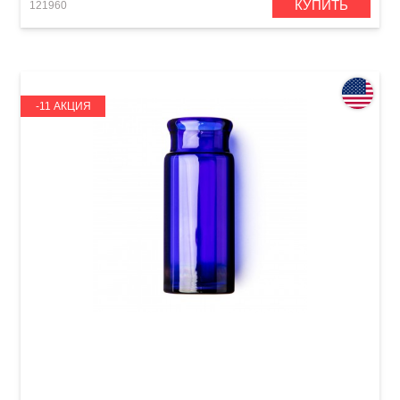
КУПИТЬ
121960
-11 АКЦИЯ
Слайд для гитары Dunlop 277-Blue Blues
Bottle Medium Regular Wall