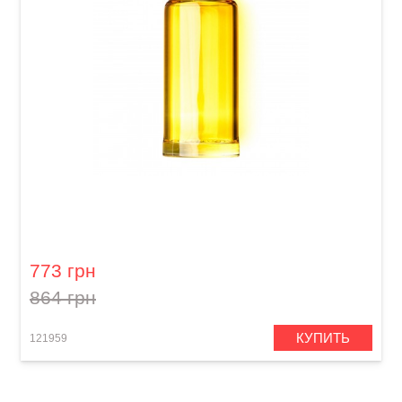
Слайд для гитары Dunlop 278-Yellow Blues
Bottle Large Regular Wall
773 грн
864 грн
КУПИТЬ
121959