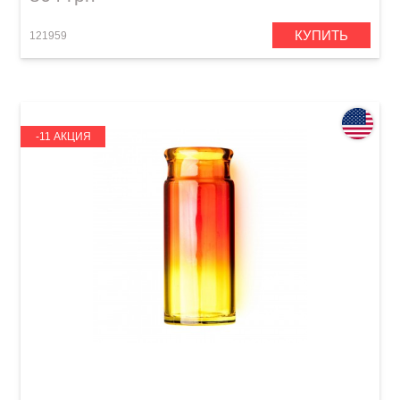
КУПИТЬ
121959
-11 АКЦИЯ
Слайд для гитары Dunlop 278-Sunburst Blues