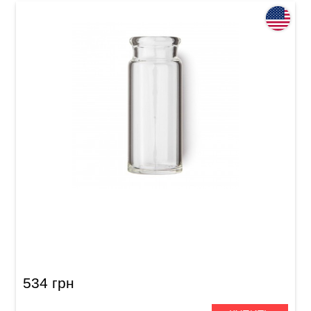
Слайд для гитары Dunlop 272 Blues Bottle
534 грн