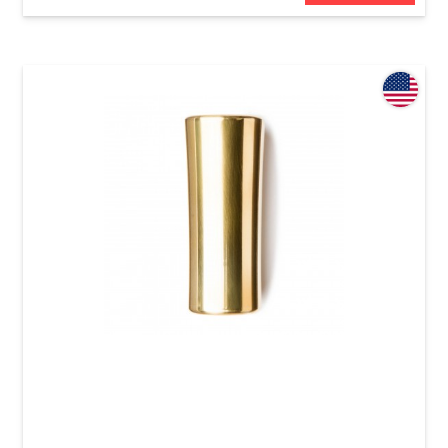
Слайд для гитары Dunlop 284 Eric Sardinas
Preachin' Pipe Medium (19.5-25.5 x 17.5-21.5 x
56 mm)