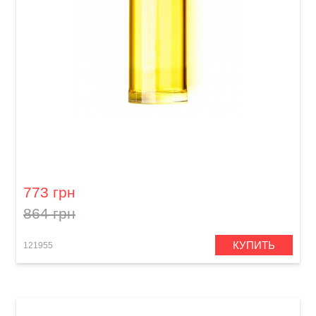
Слайд для гитары Dunlop 277-Yellow Blues
Bottle Medium Regular Wall
773 грн
864 грн
КУПИТЬ
121955