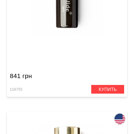
Гитарный слайд Dunlop 263 Mudslide
Porcelain
841 грн
КУПИТЬ
116755