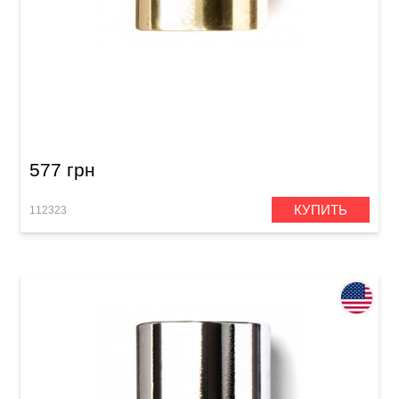
Слайд Dunlop 223 Brass Medium Knuckle
(19x28x59 mm)
577 грн
КУПИТЬ
112323