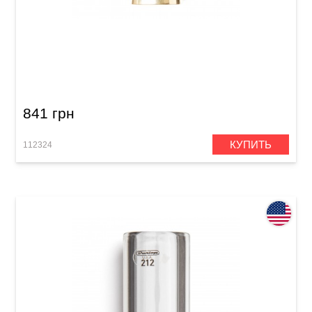
Слайд Dunlop 227 Concave Brass Slide
Medium
841 грн
КУПИТЬ
112324