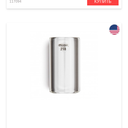
КУПИТЬ
117094
Слайд Dunlop 218 Tempered Glass Medium
Short (20 x 29 x 51 мм) Heavy Wall