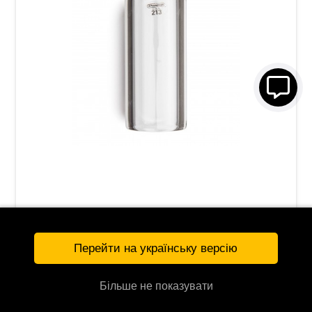
Слайд Dunlop 213 Tempered Glass Large (23 x
32 x 69 мм) Heavy Wall
569 грн
Перейти на українську версію
КУПИТЬ
112319
Більше не показувати