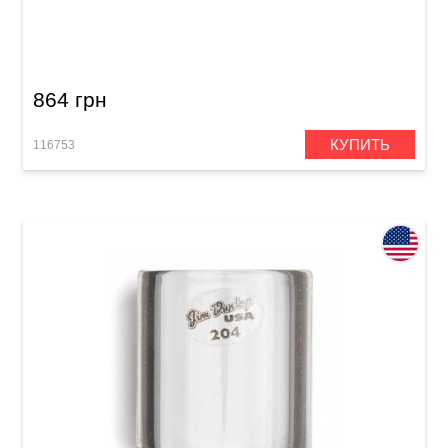
Слайд для гитары Dunlop 277-Red Blues
Bottle Medium Regular Wall
864 грн
КУПИТЬ
116753