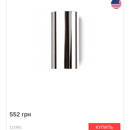
Слайд для гитары Dunlop 318 Chromed Steel
Large Short Medium Wall
552 грн
КУПИТЬ
121961