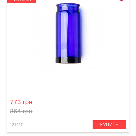
Слайд для гитары Dunlop 278-Blue Blues
Bottle Large Regular Wall
773 грн
864 грн
КУПИТЬ
121957