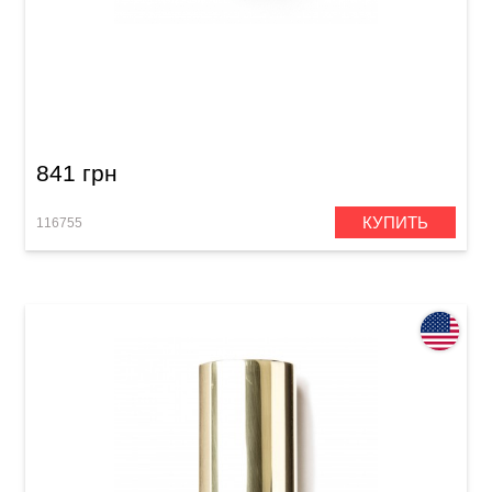
Гитарный слайд Dunlop 263 Mudslide
Porcelain
841 грн
КУПИТЬ
116755