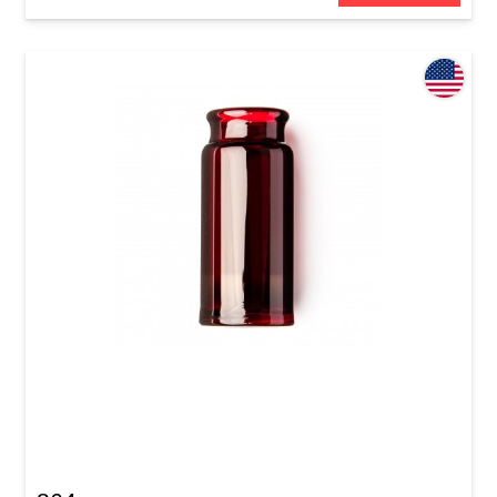
Слайд для гитары Dunlop 277-Red Blues
Bottle Medium Regular Wall