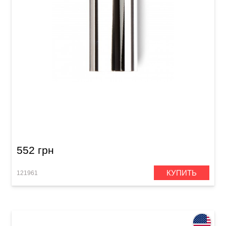
Слайд для гитары Dunlop 318 Chromed Steel
Large Short Medium Wall
552 грн
КУПИТЬ
121961