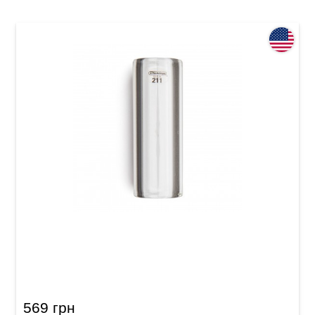
Слайд Dunlop 211 Tempered Glass Small (17 x
25 x 69 mm) Heavy Wall
569 грн