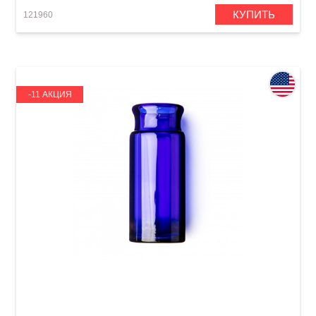
КУПИТЬ
121960
-11 АКЦИЯ
Слайд для гитары Dunlop 277-Blue Blues
Bottle Medium Regular Wall