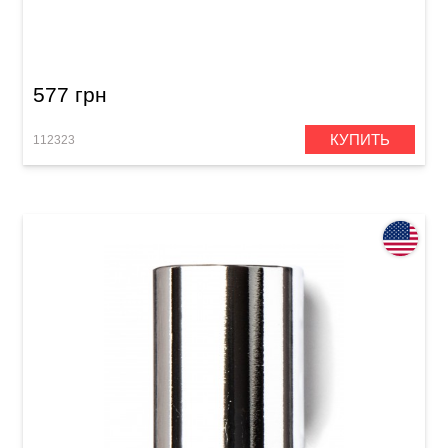
Слайд Dunlop 223 Brass Medium Knuckle
(19x28x59 mm)
577 грн
КУПИТЬ
112323