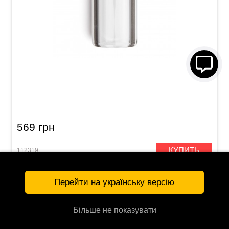
Слайд Dunlop 213 Tempered Glass Large (23 x
32 x 69 мм) Heavy Wall
569 грн
КУПИТЬ
112319
Перейти на українську версію
Більше не показувати