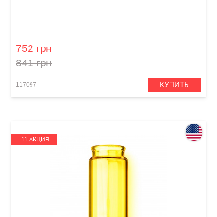
Слайд гитарный Dunlop 228
752 грн
841 грн
КУПИТЬ
117097
-11 АКЦИЯ