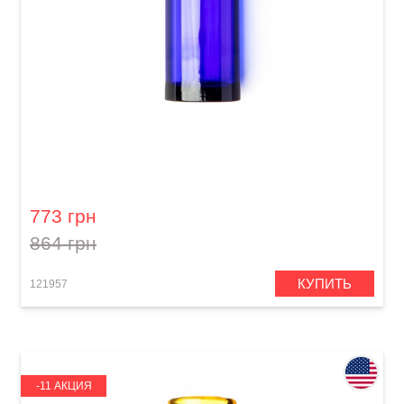
Слайд для гитары Dunlop 278-Blue Blues
Bottle Large Regular Wall
773 грн
864 грн
КУПИТЬ
121957
-11 АКЦИЯ