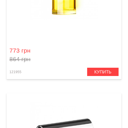
Слайд для гитары Dunlop 277-Yellow Blues
Bottle Medium Regular Wall
773 грн
864 грн
КУПИТЬ
121955