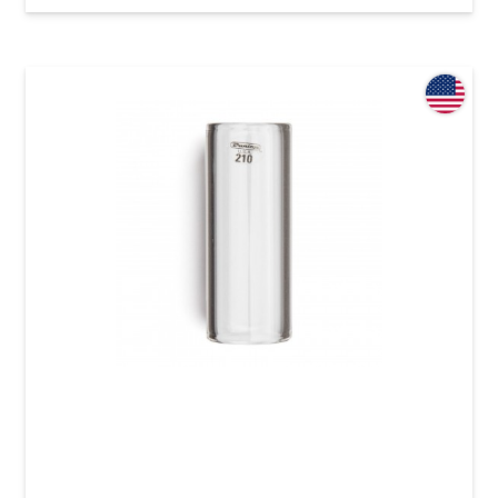
Слайд Dunlop 210 Tempered Glass Medium (20
x 25 x 60 мм) Medium Wall