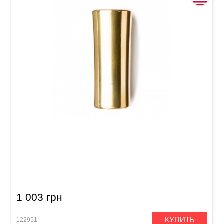
Слайд для гитары Dunlop 284 Eric Sardinas
Preachin' Pipe Medium (19.5-25.5 x 17.5-21.5 x
56 mm)
1 003 грн
КУПИТЬ
122951