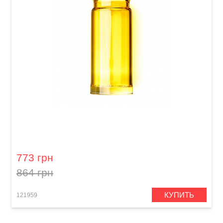
Слайд для гитары Dunlop 278-Yellow Blues
Bottle Large Regular Wall
773 грн
864 грн
КУПИТЬ
121959