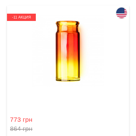
-11 АКЦИЯ
Слайд для гитары Dunlop 278-Sunburst Blues
Bottle Large Regular Wall
773 грн
864 грн