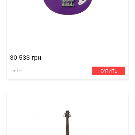
Бас-гитара Orange O Bass Glenn Hughes
Signature Purple
30 533 грн
КУПИТЬ
128759