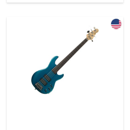
Бас-гитара G&L L2500 (Emerald Blue, Ebony,
Fretless) Made in Fullerton