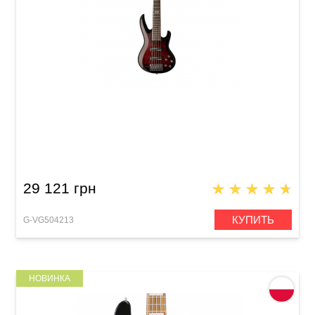
Бас-гитара VGS Cobra Black Cherry Burst (5
Strings)
29 121 грн
КУПИТЬ
G-VG504213
НОВИНКА