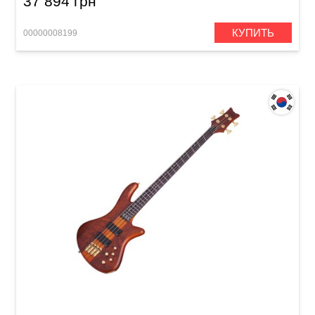
37 894 грн
КУПИТЬ
00000008199
Бас-гитара Schecter Stiletto Studio-4 FF HSN