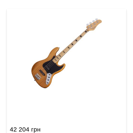
Басс-гитара Schecter Diamond-J Plus AN
42 204 грн