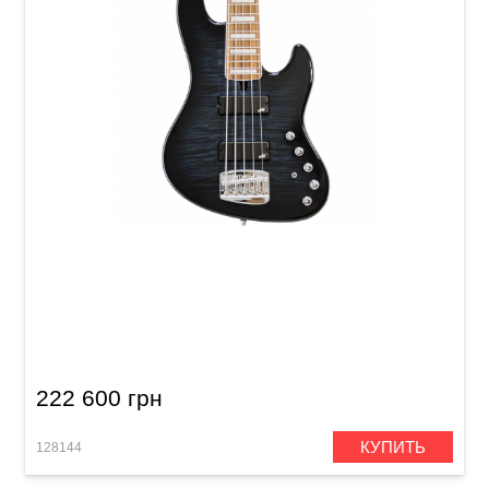
Бас-гитара Mayones Jabba Custom EP 5 Trans
Dirty Blue Burst Gloss Flamed Maple 5A /
Swamp Ash (JAB2306058)
222 600 грн
КУПИТЬ
128144