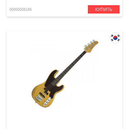
КУПИТЬ
00000008196
Басс-гитара Schecter Model-T Butterscotch