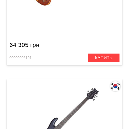
Бас-гитара безладовая Schecter Stiletto
Studio-4 FL HSN
64 305 грн
КУПИТЬ
00000008191