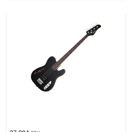
Басс-гитара Schecter Baron-H Vintage BLK