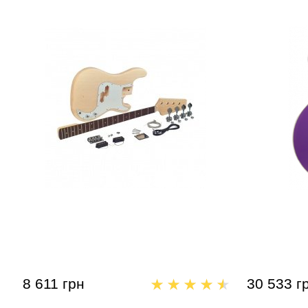
Бас-гитарный набор SAGA PB-10
Бас-гитара
Hughes Sig
8 611 грн
30 533 г