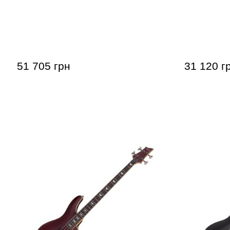
Бас-гитара Schecter CV-5 GNAT
Басс-гитар
SBK
51 705 грн
31 120 г