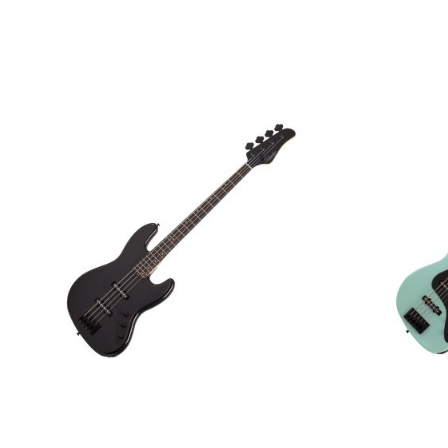
Бас-гитара Schecter J-4 BLK
Бас-гитара