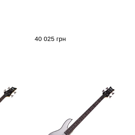
amond-J
Басс-гитара Schecter Model-T
Butterscotch
40 025 грн