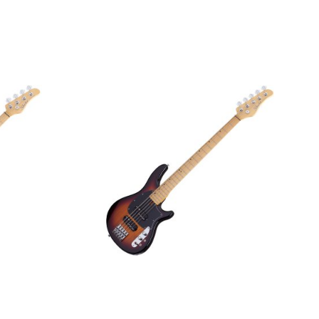
 3TSB
Бас-гитара Schecter CV-5 3TSB