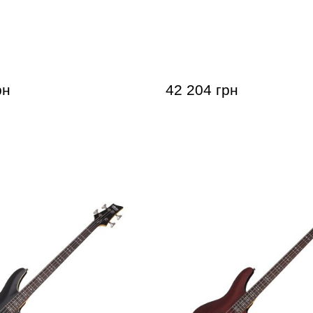
а Schecter Damien-4 Bass
Басс-гитара Schecter Di
Plus AN
рн
42 204 грн