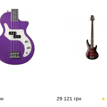
 Orange O Bass Glenn
Бас-гитара VGS Cobra Bla
nature Purple
Burst (5 Strings)
рн
29 121 грн