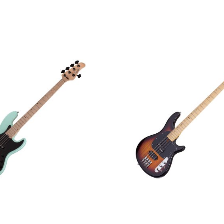
 Schecter J-5 SFG
Бас-гитара Schecter CV-4