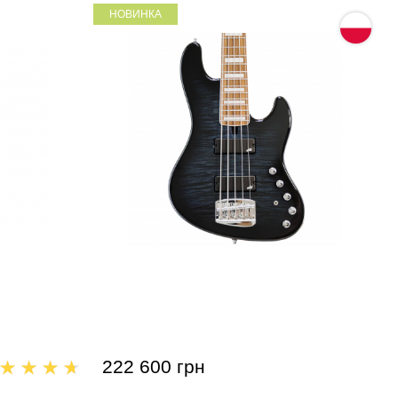
НОВИНКА
ck Cherry
Бас-гитара Mayones Jabba Custom
EP 5 Trans Dirty Blue Burst Gloss
Flamed Maple 5A / Swamp Ash
(JAB2306058)
222 600 грн