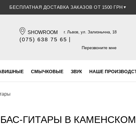
СКИДКА 5% ПРИ ОПЛАТЕ БАНКОВСКОЙ КАРТОЧКОЙ
▼
SHOWROOM
г. Львов, ул. Зализнычна, 18
|
(075) 638 75 65
(096) 609 84 32
Перезвоните мне
АВИШНЫЕ
СМЫЧКОВЫЕ
ЗВУК
НАШЕ ПРОИЗВОДС
итары
БАС-ГИТАРЫ В КАМЕНСКОМ