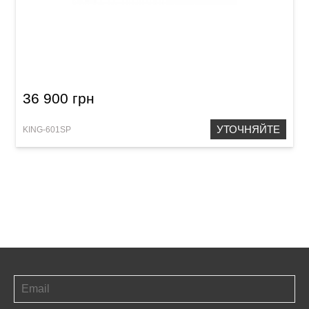
Труба King 601SP (Bb)
36 900 грн
УТОЧНЯЙТЕ
KING-601SP