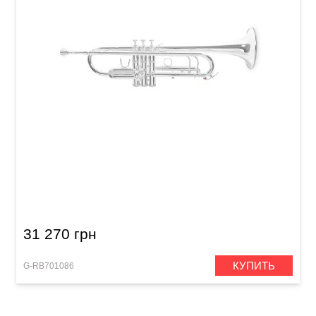
Труба Roy Benson TR-403S Bb-Trumpet
31 270 грн
КУПИТЬ
G-RB701086