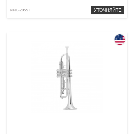
УТОЧНЯЙТЕ
KING-2055T
Труба King 601 (Bb)