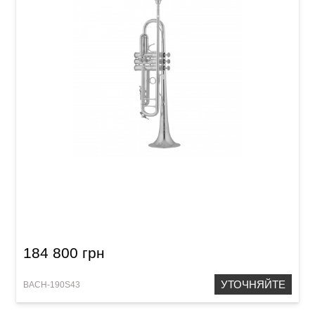
Труба Bach 190S43 Stradivarius "50th
Anniversary" (Bb)
184 800 грн
УТОЧНЯЙТЕ
BACH-190S43