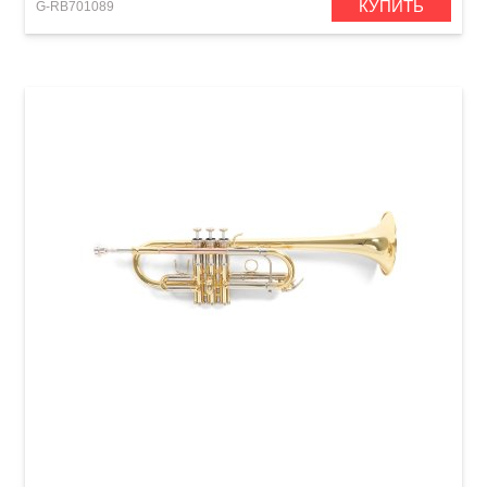
КУПИТЬ
G-RB701089
Труба Roy Benson TR-402C