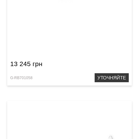
Труба Roy Benson TR-101E Bb-Trumpet
13 245 грн
УТОЧНЯЙТЕ
G-RB701058