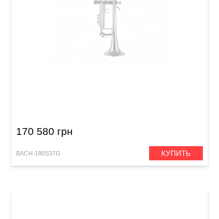
Труба Bach 180S37G Stradivarius (Bb)
170 580 грн
КУПИТЬ
BACH-180S37G