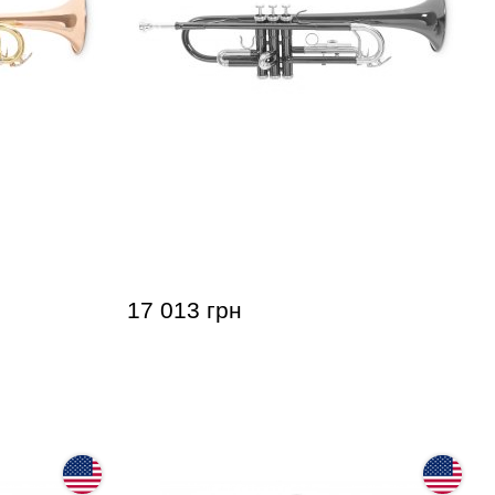
2G
Труба Roy Benson TR-101K Bb-
Trumpet
17 013 грн