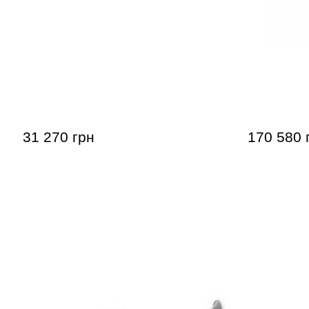
Труба Roy Benson TR-403S Bb-
Труба Bach
Trumpet
31 270 грн
170 580 