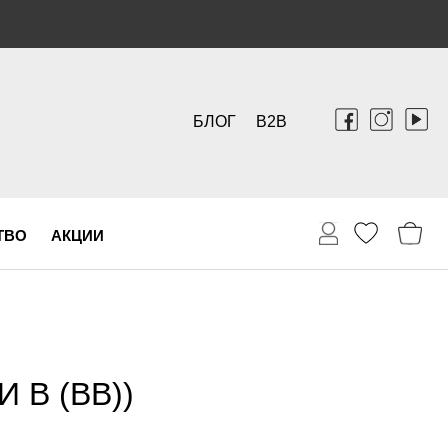
БЛОГ
B2B
ТВО
АКЦИИ
 B (BB))