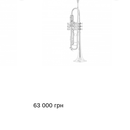
varius
Труба King Silver Flair 2055T (Bb)
63 000 грн