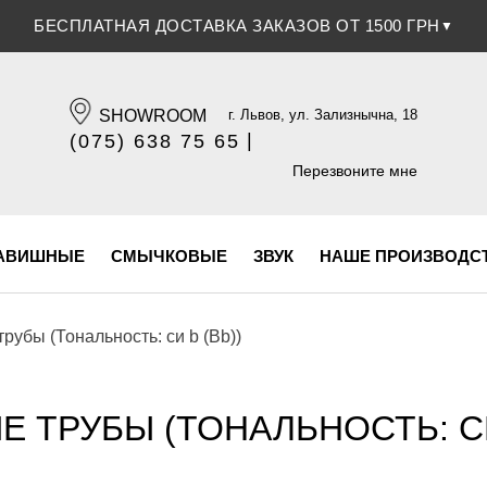
СКИДКА 5% ПРИ ОПЛАТЕ БАНКОВСКОЙ КАРТОЧКОЙ
БЕСПЛАТНАЯ ДОСТАВКА ЗАКАЗОВ ОТ 1500 ГРН
▼
▼
SHOWROOM
г. Львов, ул. Зализнычна, 18
|
(075) 638 75 65
(096) 609 84 32
Перезвоните мне
АВИШНЫЕ
СМЫЧКОВЫЕ
ЗВУК
НАШЕ ПРОИЗВОДС
рубы (Тональность: си b (Bb))
 ТРУБЫ (ТОНАЛЬНОСТЬ: СИ