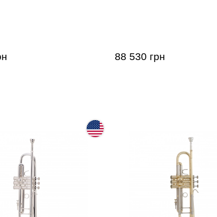
 Benson TR-202 Bb-
Труба Bach VBS1S Limited
(Bb)
рн
88 530 грн