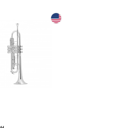
 601SP (Bb)
рн