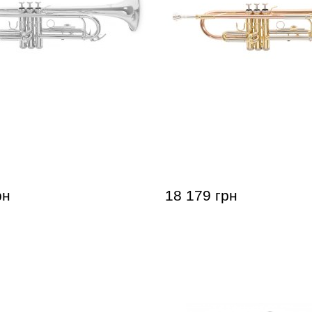
 Benson TR-101 Bb-
Труба Roy Benson TR-20
рн
18 179 грн