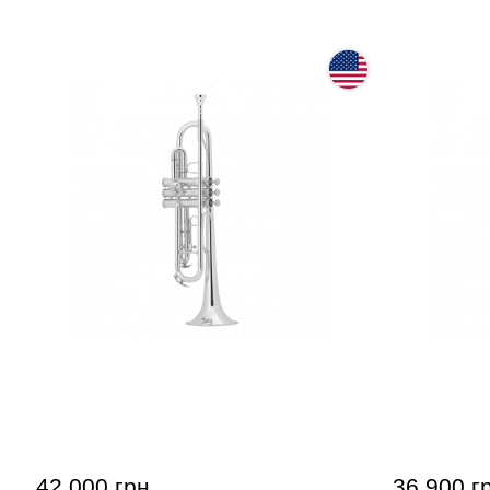
Труба King 601 (Bb)
Труба King
42 000 грн
36 900 г