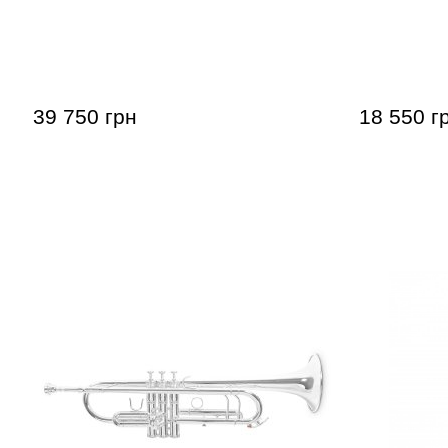
Труба Roy Benson Именная модель
Труба Roy
Charli Green
Trumpet
39 750 грн
18 550 г