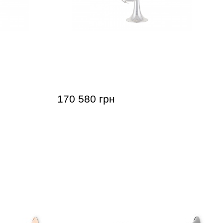
rius (Bb)
Труба Bach 180S37G Stradivarius
(Bb)
170 580 грн