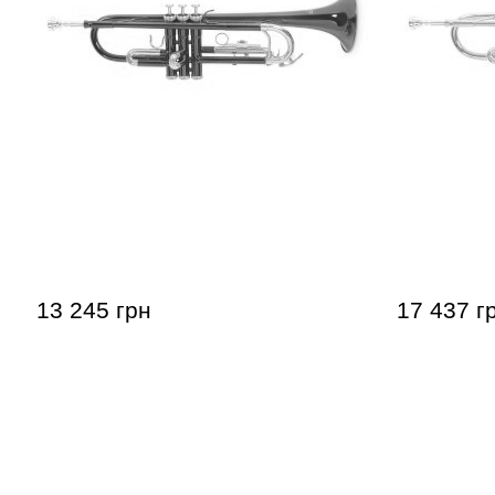
Труба Roy Benson TR-101R Bb-
Труба Roy
Trumpet
Trumpet
13 245 грн
17 437 г