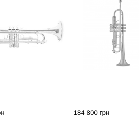
 Benson TR-202S Bb-
Труба Bach 190S43 Stradi
"50th Anniversary" (Bb)
рн
184 800 грн