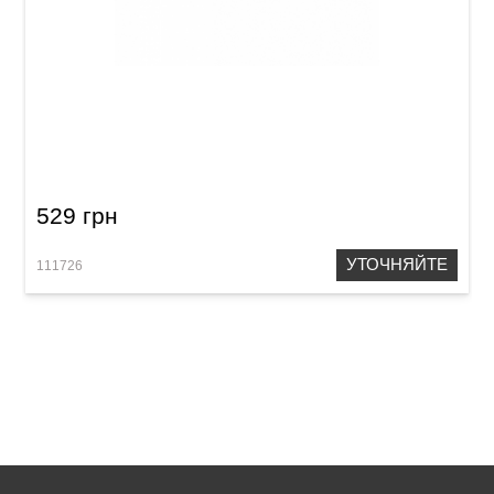
Палочки барабанные Vmcaw Vater Cymbal
Sticks Acorn
529 грн
УТОЧНЯЙТЕ
111726