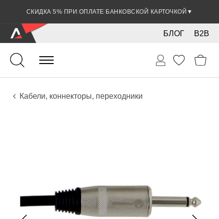
СКИДКА 5% ПРИ ОПЛАТЕ БАНКОВСКОЙ КАРТОЧКОЙ
▼
БЛОГ
B2B
Гитары
Электро инструменты
Звуковое оборудование
Кабели, коннекторы, переходники