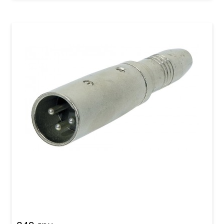
Перехідник GEWA Stereo Jack 6,3 мм/XLR (m)