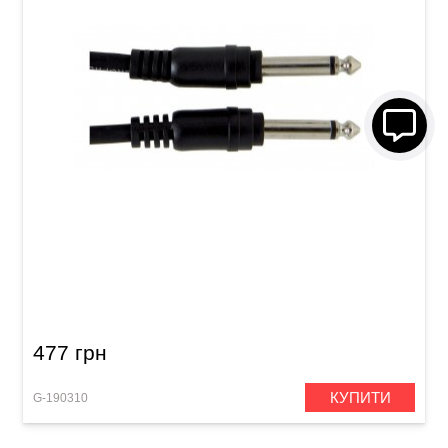
Патч-кабель GEWA Basic Line Mono Jack 6,3
мм/Mono Jack 6,3 мм (0,6 м, 6 шт)
477 грн
КУПИТИ
G-190310