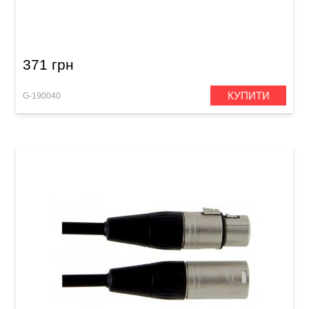
Мікрофонний кабель GEWA Basic Line
XLR(f)/XLR(m) (3 м)
371 грн
КУПИТИ
G-190040