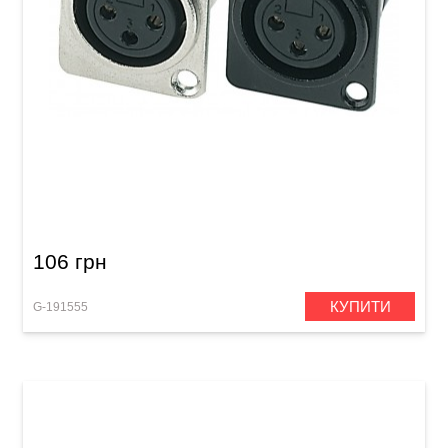
Роз'єм GEWA XLR (f) Black
106 грн
КУПИТИ
G-191555