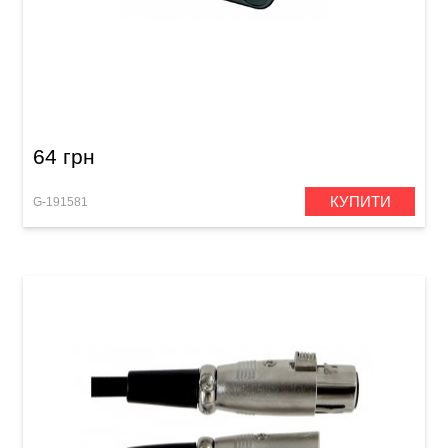
Роз'єм GEWA Speakon 4-pole
64 грн
КУПИТИ
G-191581