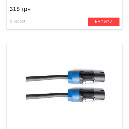
318 грн
КУПИТИ
G-190195