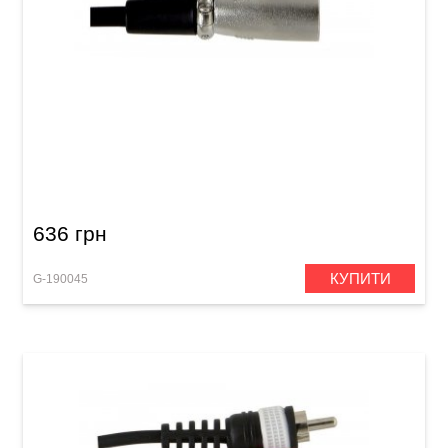
Мікрофонний кабель GEWA Basic Line
XLR(f)/XLR(m) (6 м)
636 грн
КУПИТИ
G-190045