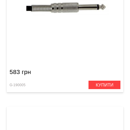
Інструментальний кабель GEWA Basic Line
Mono Jack 6,3 мм/Mono Jack 6,3 мм (6 м)
583 грн
КУПИТИ
G-190005