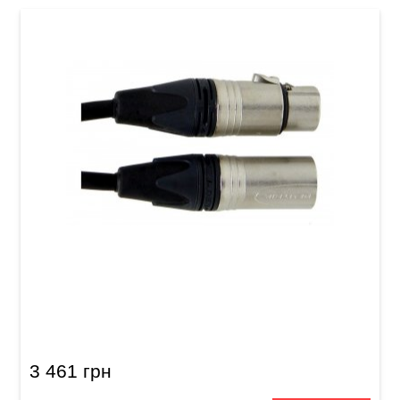
Акустичний кабель Alpha Audio Peak Line
XLR(m) - XLR(f) (15 м)
3 461 грн