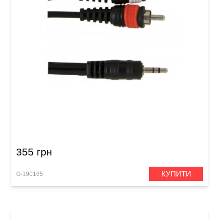
Інсертний кабель GEWA Basic Line Stereo
Jack 3,5 мм/2x RCA (3 м)
355 грн
КУПИТИ
G-190165