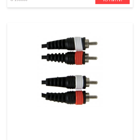
Інсертний кабель GEWA Basic Line 2x RCA/2x
RCA (3 м)