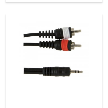
Інсертний кабель GEWA Basic Line Stereo
Jack 3,5 мм/2x RCA (1,5 м)