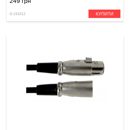
249 грн
КУПИТИ
G-191612
Мікрофонний кабель GEWA Basic Line