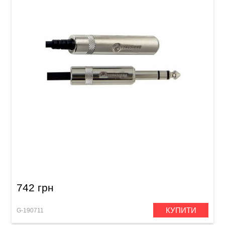
Подовжувач для навушників GEWA Pro Line
Stereo Jack 6,3 мм (3 м)
742 грн
КУПИТИ
G-190711