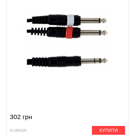
Інсертний кабель GEWA Basic Line Stereo
Jack 6,3 мм/2x Mono Jack 6,3 мм (3 м)
302 грн
КУПИТИ
G-190105