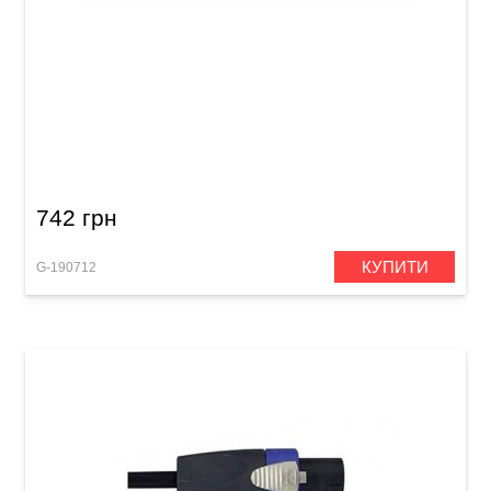
Подовжувач для навушників GEWA Pro Line
Stereo Jack 3,5 мм (3 м)
742 грн
КУПИТИ
G-190712