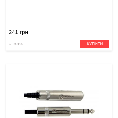
Інсертний кабель GEWA Basic Line 2x RCA/2x
RCA (1,5 м)
241 грн
КУПИТИ
G-190190