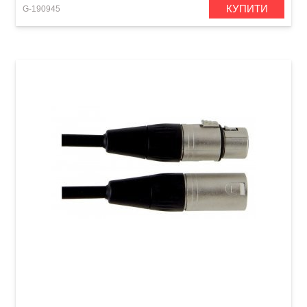
КУПИТИ
G-190945
Акустичний кабель GEWA Pro Line XLR
(m)/XLR (f) (6 м)