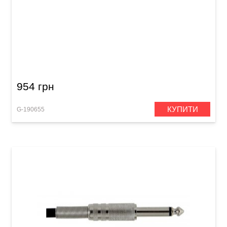
Акустичний кабель GEWA Pro Line XLR
(m)/XLR (f) (3 м)
954 грн
КУПИТИ
G-190655