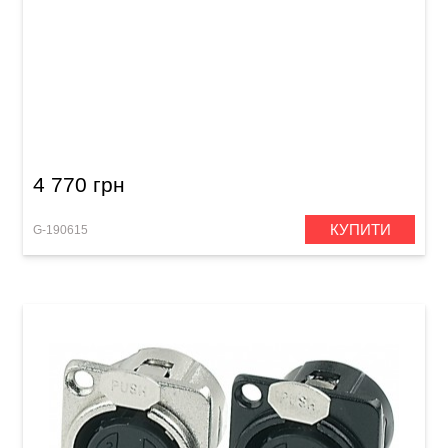
Акустичний кабель GEWA Pro Line
Speakon/Speakon (20 м)
4 770 грн
КУПИТИ
G-190615