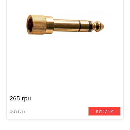
Перехідник GEWA Stereo Jack 3,5 мм/Stereo
Jack 6,3 мм (з різьбою)
265 грн
КУПИТИ
G-191599