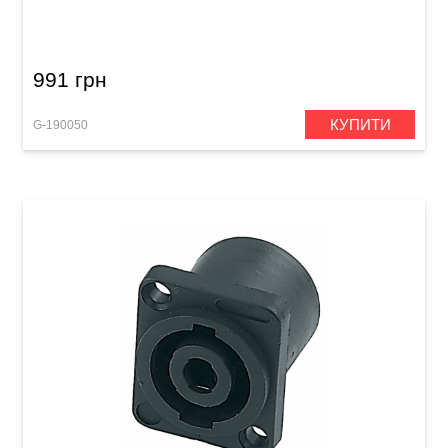
XLR(f)/XLR(m) (9 м)
991 грн
КУПИТИ
G-190050