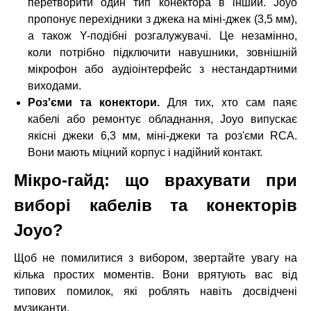
перетворити один тип конектора в інший. Joyo
пропонує перехідники з джека на міні-джек (3,5 мм),
а також Y-подібні розгалужувачі. Це незамінно,
коли потрібно підключити навушники, зовнішній
мікрофон або аудіоінтерфейс з нестандартними
виходами.
Роз'єми та конектори.
Для тих, хто сам паяє
кабелі або ремонтує обладнання, Joyo випускає
якісні джеки 6,3 мм, міні-джеки та роз'єми RCA.
Вони мають міцний корпус і надійний контакт.
Мікро-гайд: що врахувати при
виборі кабелів та конекторів
Joyo?
Щоб не помилитися з вибором, звертайте увагу на
кілька простих моментів. Вони врятують вас від
типових помилок, які роблять навіть досвідчені
музиканти.