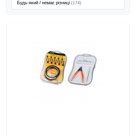
Будь-який / немає різниці
(174)
Набір патч-кабелів Joyo CM-15