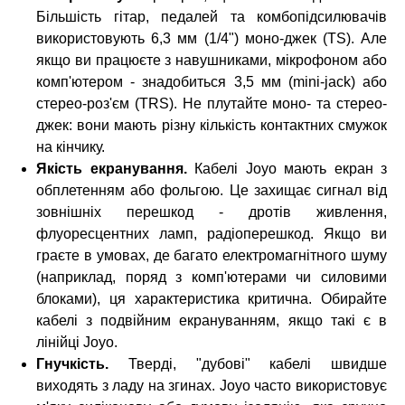
Більшість гітар, педалей та комбопідсилювачів
використовують 6,3 мм (1/4") моно-джек (TS). Але
якщо ви працюєте з навушниками, мікрофоном або
комп'ютером - знадобиться 3,5 мм (mini-jack) або
стерео-роз'єм (TRS). Не плутайте моно- та стерео-
джек: вони мають різну кількість контактних смужок
на кінчику.
Якість екранування.
Кабелі Joyo мають екран з
обплетенням або фольгою. Це захищає сигнал від
зовнішніх перешкод - дротів живлення,
флуоресцентних ламп, радіоперешкод. Якщо ви
граєте в умовах, де багато електромагнітного шуму
(наприклад, поряд з комп'ютерами чи силовими
блоками), ця характеристика критична. Обирайте
кабелі з подвійним екрануванням, якщо такі є в
лінійці Joyo.
Гнучкість.
Тверді, "дубові" кабелі швидше
виходять з ладу на згинах. Joyo часто використовує