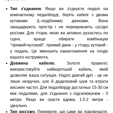
Тип з'єднання.
Якщо ви з'єднуєте педалі на
компактному педалборді, беріть кабелі з двома
кутовими (L-подібними) джеками. Вони
заощаджують простір і не перекривають сусідні
роз'єми. Для гітари, якою ви активно рухаєтесь по
сцені, краще обирати комбінацію
"прямий+кутовий": прямий джек - у гітару, кутовий -
у педаль. Це зменшить навантаження на гніздо
вашого інструмента.
Довжина кабелю.
Золоте правило:
використовуйте найкоротший кабель, який
дозволяє ваша ситуація. Надто довгий дріт - це не
лише незручно, але й додатковий шум та втрата
високих частот. Для педалборду достатньо 15-30 см
між педалями, для з'єднання з підсилювачем - 3
метри. Якщо ви граєте вдома, 1,5-2 метри -
ідеально.
Тип роз'єму.
Перевірте, що саме ви підключаєте.