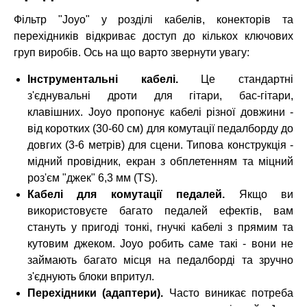
Фільтр "Joyo" у розділі кабелів, конекторів та
перехідників відкриває доступ до кількох ключових
груп виробів. Ось на що варто звернути увагу:
Інструментальні кабелі.
Це стандартні
з'єднувальні дроти для гітари, бас-гітари,
клавішних. Joyo пропонує кабелі різної довжини -
від коротких (30-60 см) для комутації педалборду до
довгих (3-6 метрів) для сцени. Типова конструкція -
мідний провідник, екран з обплетенням та міцний
роз'єм "джек" 6,3 мм (TS).
Кабелі для комутації педалей.
Якщо ви
використовуєте багато педалей ефектів, вам
стануть у пригоді тонкі, гнучкі кабелі з прямим та
кутовим джеком. Joyo робить саме такі - вони не
займають багато місця на педалборді та зручно
з'єднують блоки впритул.
Перехідники (адаптери).
Часто виникає потреба