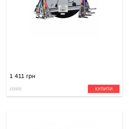
Патч-кабелі Joyo CM-05 (jack 6.35 (кутовий) -
jack 6.35 (кутовий) / 0,36 м, 6 шт)
1 411 грн
КУПИТИ
123202