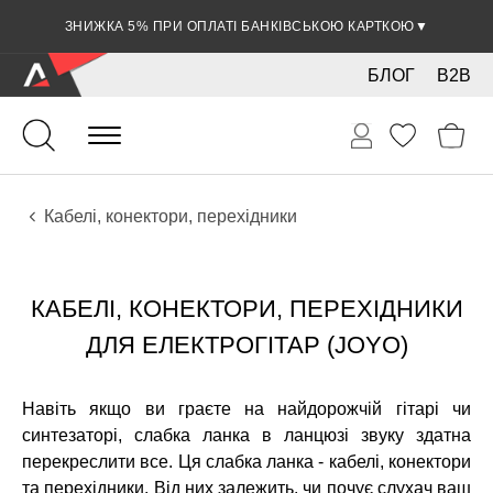
ЗНИЖКА 5% ПРИ ОПЛАТІ БАНКІВСЬКОЮ КАРТКОЮ
▼
БЛОГ
B2B
Гітари
Електро інструменти
Звукове обладнання
Кабелі, конектори, перехідники
КАБЕЛІ, КОНЕКТОРИ, ПЕРЕХІДНИКИ
ДЛЯ ЕЛЕКТРОГІТАР (JOYO)
Навіть якщо ви граєте на найдорожчій гітарі чи
синтезаторі, слабка ланка в ланцюзі звуку здатна
перекреслити все. Ця слабка ланка - кабелі, конектори
та перехідники. Від них залежить, чи почує слухач ваш