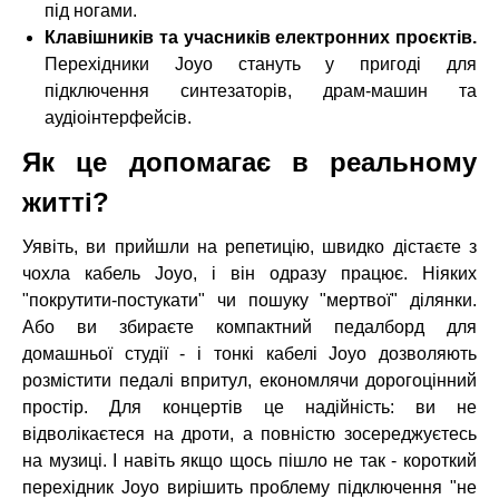
під ногами.
Клавішників та учасників електронних проєктів.
Перехідники Joyo стануть у пригоді для
підключення синтезаторів, драм-машин та
аудіоінтерфейсів.
Як це допомагає в реальному
житті?
Уявіть, ви прийшли на репетицію, швидко дістаєте з
чохла кабель Joyo, і він одразу працює. Ніяких
"покрутити-постукати" чи пошуку "мертвої" ділянки.
Або ви збираєте компактний педалборд для
домашньої студії - і тонкі кабелі Joyo дозволяють
розмістити педалі впритул, економлячи дорогоцінний
простір. Для концертів це надійність: ви не
відволікаєтеся на дроти, а повністю зосереджуєтесь
на музиці. І навіть якщо щось пішло не так - короткий
перехідник Joyo вирішить проблему підключення "не