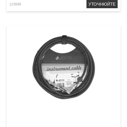
УТОЧНЮЙТЕ
123696
Кабель інструментальний Joyo CM-12 (Jack
6,3 мм/Jack 6,3 мм (кутовий), 6 м)