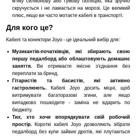
м'яку силіконову або гумову ізоляцію, яка зручно
скручується і не ламається на морозі. Це великий
плюс, якщо ви часто мотаєте кабелі в транспорті.
Для кого це?
Кабелі та конектори Joyo - це ідеальний вибір для:
Музикантів-початківців, які збирають свою
першу педалборд або облаштовують домашнє
заняття.
Ви отримаєте якісне з'єднання без
переплати за бренд.
Гітаристів та басистів, які активно
гастролюють.
Кабелі Joyo досить міцні, щоб
витримувати багаторазові згини, але якщо
випадково пошкодите - заміна не вдарить по
бюджету.
Тих, хто хоче впорядкувати свій робочий
простір.
Короткі кабелі Joyo дозволяють зібрати
педалборд без купи зайвих дротів, які плутаються