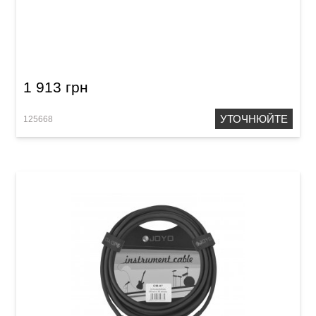
Кабель інструментальний Joyo CM-18 (Jack
6,3 мм/Jack 6,3 мм, 3 м) Brown
1 913 грн
УТОЧНЮЙТЕ
125668