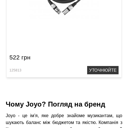
Кабель мікрофонний Joyo CM-07
(XLR(f)/XLR(m), 4,5 м)
522 грн
УТОЧНЮЙТЕ
125813
Чому Joyo? Погляд на бренд
Joyo - це ім'я, яке добре знайоме музикантам, що
шукають баланс між бюджетом та якістю. Компанія з