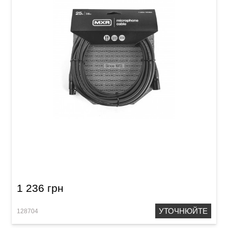
Кабель мікрофонний MXR Standard DCM25
(XLR (m)/XLR (f), 7,6 м)
1 236 грн
УТОЧНЮЙТЕ
128704