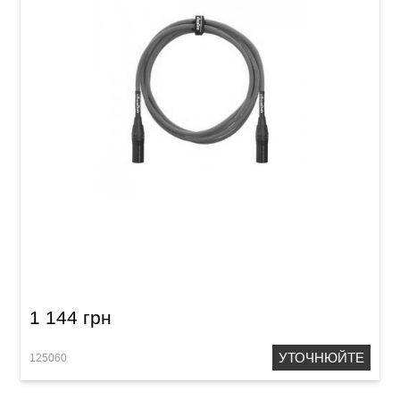
Кабель мікрофонний Orange Crush CA028
(XLR(f)/XLR(m), 3 м)
1 144 грн
УТОЧНЮЙТЕ
125060