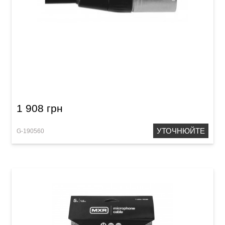
Мікрофонний кабель GEWA Pro Line
XLR(f)/XLR(m) (15 м)
1 908 грн
УТОЧНЮЙТЕ
G-190560