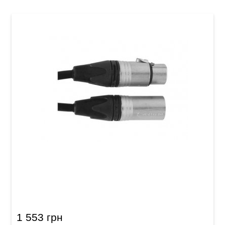
Мікрофонний кабель Alpha Audio Peak Line
XLR (m)/XLR (f) (6 м)
1 553 грн