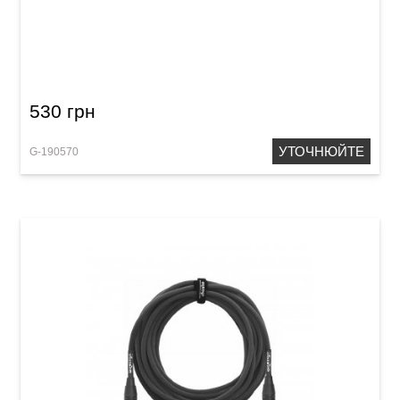
Мікрофонний кабель GEWA Pro Line
XLR(f)/Mono Jack 6,3 мм (1,5 м)
530 грн
УТОЧНЮЙТЕ
G-190570