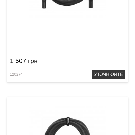
Кабель мікрофонний Orange Professional BL-
10 (XLR(f)/XLR(m), 3 м) Black
1 507 грн
УТОЧНЮЙТЕ
120274