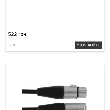
Кабель мікрофонний Joyo CM-07
(XLR(f)/XLR(m), 4,5 м)
522 грн
УТОЧНЮЙТЕ
125813