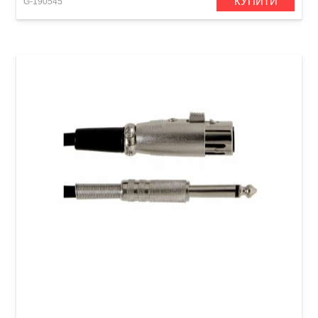
КУПИТИ
G-190545
Мікрофонний кабель GEWA Basic Line
XLR(f)/Mono Jack 6,3 мм (6 м)