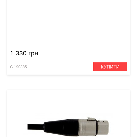
Мікрофонний кабель GEWA Peak Line
XLR(f)/Mono Jack 6,3 мм (6 м)
1 330 грн
КУПИТИ
G-190885