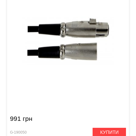
Мікрофонний кабель GEWA Basic Line
XLR(f)/XLR(m) (9 м)
991 грн
КУПИТИ
G-190050