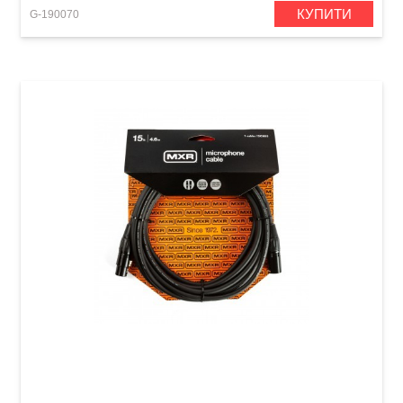
КУПИТИ
G-190070
Кабель мікрофонний MXR Standard DCM15
(XLR (m)/XLR (f), 4,6 м)