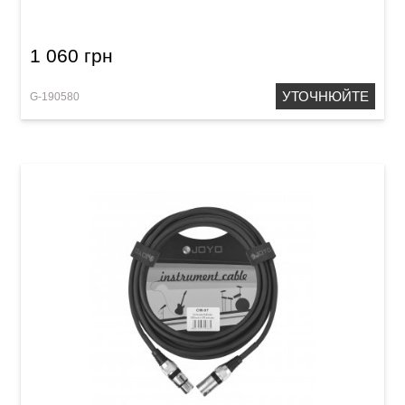
XLR(f)/Mono Jack 6,3 мм (6 м)
1 060 грн
УТОЧНЮЙТЕ
G-190580