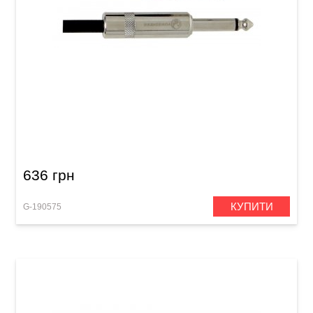
Мікрофонний кабель GEWA Pro Line
XLR(f)/Mono Jack 6,3 мм (3 м)
636 грн
КУПИТИ
G-190575