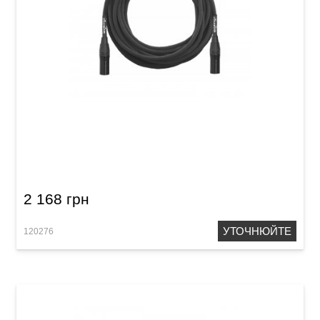
Кабель мікрофонний Orange Professional BL-
30 (XLR(f)/XLR(m), 9 м) Black
2 168 грн
УТОЧНЮЙТЕ
120276