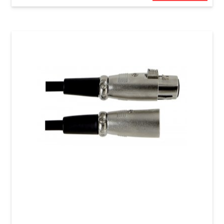
Мікрофонний кабель GEWA Basic Line
XLR(f)/XLR(m) (6 м)