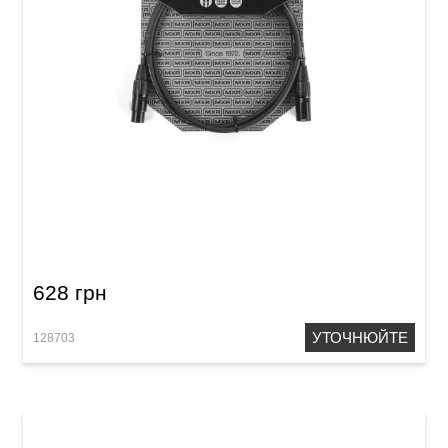
Кабель мікрофонний MXR Standard DCM5
(XLR (m)/XLR (f), 1,5 м)
628 грн
УТОЧНЮЙТЕ
128703