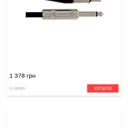
Мікрофонний кабель GEWA Pro Line
XLR(f)/Mono Jack 6,3 мм (9 м)
1 378 грн
КУПИТИ
G-190585