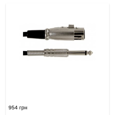
Мікрофонний кабель GEWA Basic Line
XLR(f)/Mono Jack 6,3 мм (9 м)
954 грн