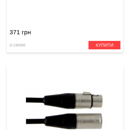
Мікрофонний кабель GEWA Basic Line
XLR(f)/Mono Jack 6,3 мм (3 м)
371 грн
КУПИТИ
G-190060