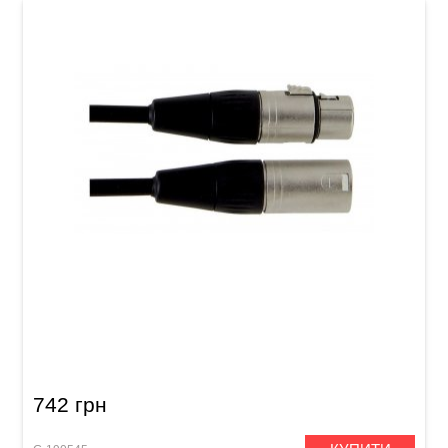
Мікрофонний кабель GEWA Pro Line
XLR(f)/XLR(m) (3 м)
742 грн