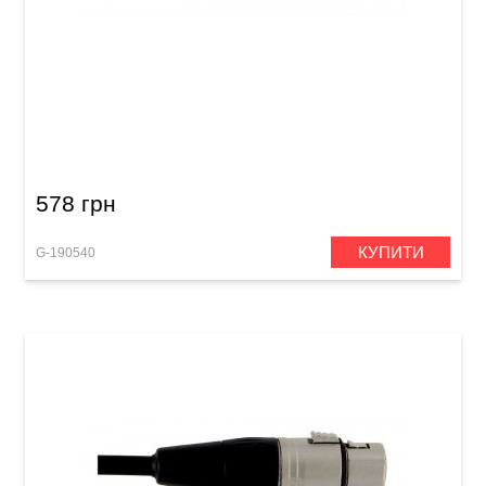
Мікрофонний кабель GEWA Pro Line
XLR(f)/XLR(m) (1,5 м)
578 грн
КУПИТИ
G-190540