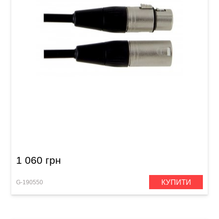
Мікрофонний кабель GEWA Pro Line
XLR(f)/XLR(m) (6 м)
1 060 грн
КУПИТИ
G-190550