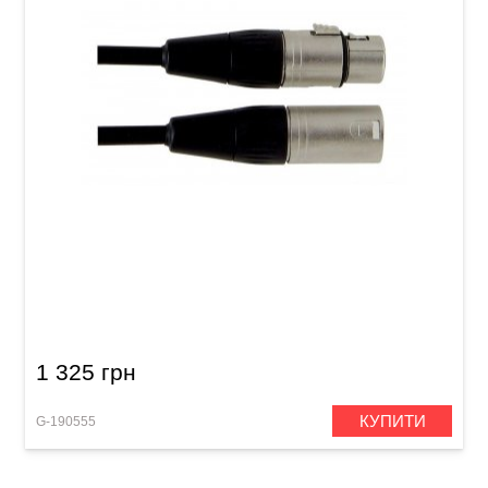
Мікрофонний кабель GEWA Pro Line
XLR(f)/XLR(m) (9 м)
1 325 грн
КУПИТИ
G-190555