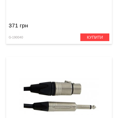
Мікрофонний кабель GEWA Basic Line
XLR(f)/XLR(m) (3 м)
371 грн
КУПИТИ
G-190040