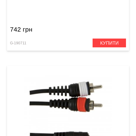
Подовжувач для навушників GEWA Pro Line
Stereo Jack 6,3 мм (3 м)
742 грн
КУПИТИ
G-190711