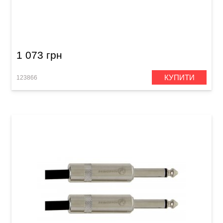
Кабель інструментальний MXR Pro DCIX10
(Jack 6,3 мм/Jack 6,3 мм, 3 м)
1 073 грн
КУПИТИ
123866