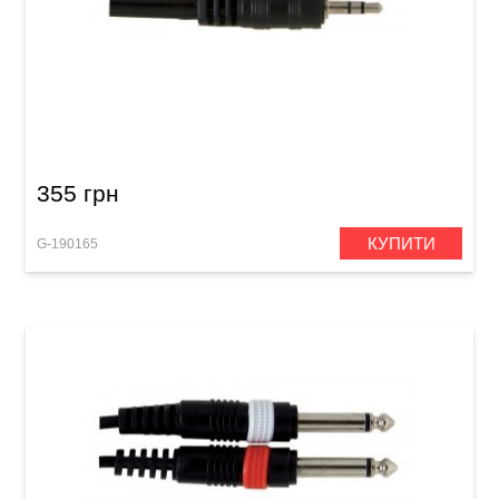
Інсертний кабель GEWA Basic Line Stereo
Jack 3,5 мм/2x RCA (3 м)
355 грн
КУПИТИ
G-190165