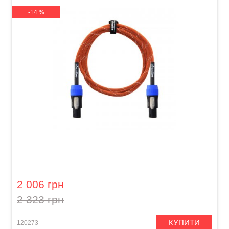
-14 %
Кабель акустичний Orange Professional OR-6
(Speakon/Speakon, 1,8 м)
2 006 грн
2 323 грн
КУПИТИ
120273