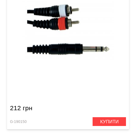
Інсертний кабель GEWA Basic Line Stereo
Jack 6,3 мм/2x RCA (1,5 м)
212 грн
КУПИТИ
G-190150