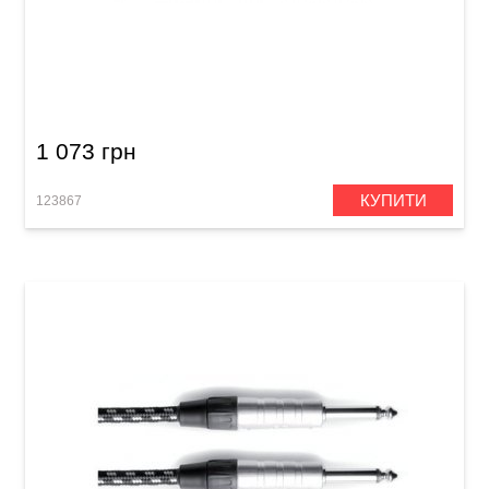
Кабель інструментальний MXR Pro DCIX10R
(Jack 6,3 мм/Jack 6,3 мм (кутовий), 3 м)
1 073 грн
КУПИТИ
123867