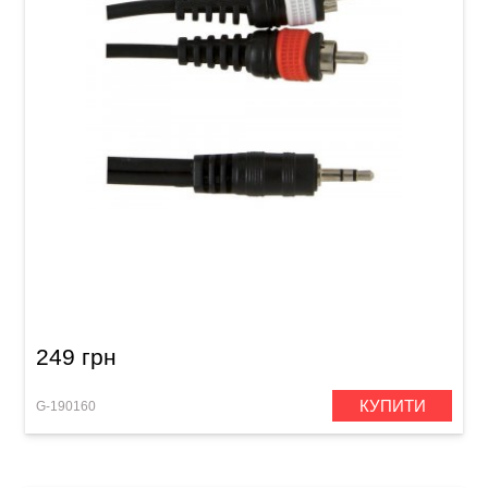
Інсертний кабель GEWA Basic Line Stereo
Jack 3,5 мм/2x RCA (1,5 м)
249 грн
КУПИТИ
G-190160