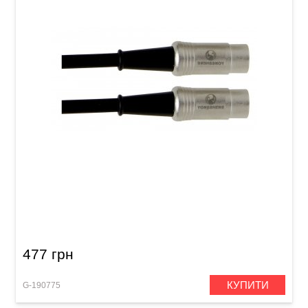
MIDI-кабель GEWA Pro Line MIDI/MIDI (1,5 м)
477 грн
КУПИТИ
G-190775