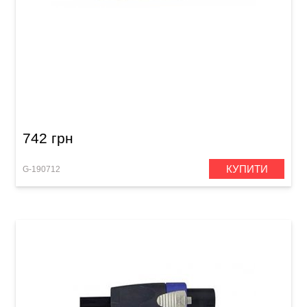
Подовжувач для навушників GEWA Pro Line
Stereo Jack 3,5 мм (3 м)
742 грн
КУПИТИ
G-190712