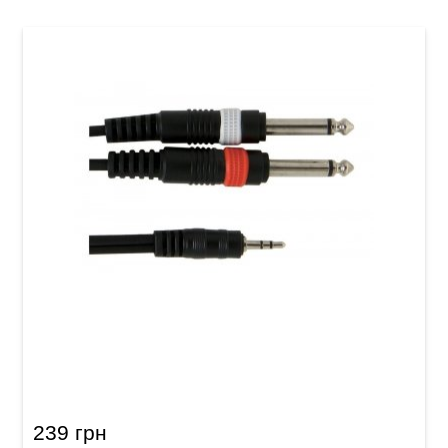
Інсертний кабель GEWA Basic Line Stereo
Jack 3,5 мм/2x Mono Jack 6,3 мм (1,5 м)
239 грн