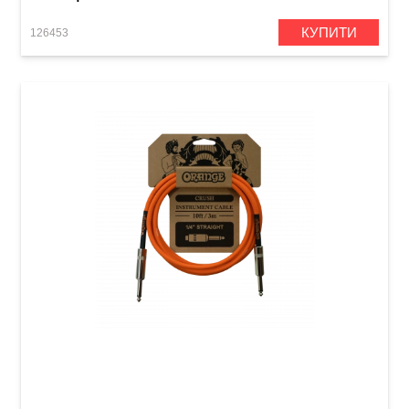
КУПИТИ
126453
Кабель інструментальний Orange Crush
CA034 (Jack 6,3 мм/Jack 6,3 мм, 3 м)