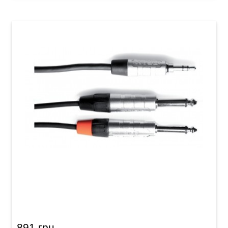
Інсертний кабель GEWA Pro Line Stereo Jack
3,5 мм/2x Mono Jack 6,3 мм (3 м)
891 грн