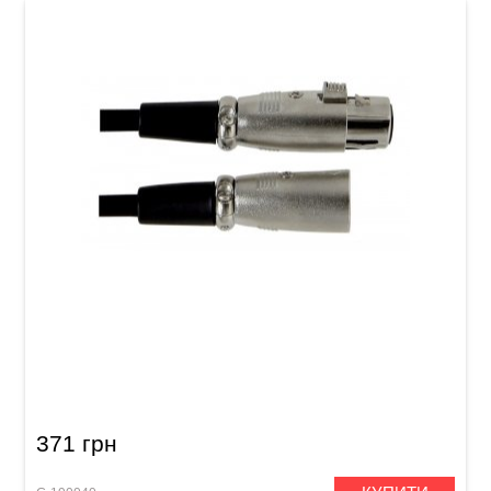
Мікрофонний кабель GEWA Basic Line
XLR(f)/XLR(m) (3 м)
371 грн