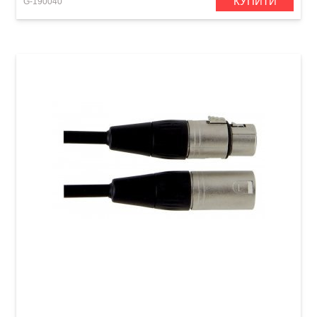
КУПИТИ
G-190040
Акустичний кабель GEWA Pro Line XLR
(m)/XLR (f) (3 м)