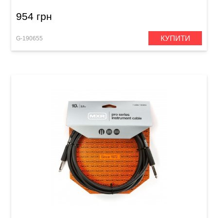
954 грн
КУПИТИ
G-190655