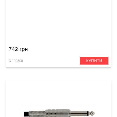
Інструментальний кабель GEWA Pro Line
Mono Jack 6,3 мм/Mono Jack 6,3 мм (3 м)
742 грн
КУПИТИ
G-190500