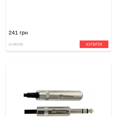
Інсертний кабель GEWA Basic Line 2x RCA/2x
RCA (1,5 м)
241 грн
КУПИТИ
G-190190