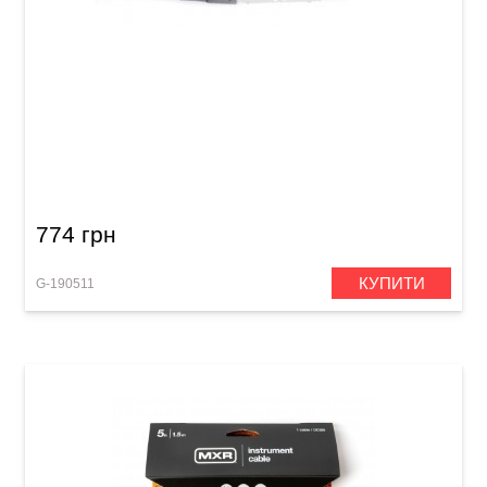
Інструментальний кабель GEWA Pro Line
Mono Jack 6,3 мм/Mono Jack 6,3 мм (3 м)
774 грн
КУПИТИ
G-190511