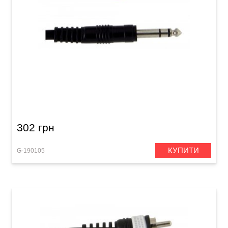
Інсертний кабель GEWA Basic Line Stereo
Jack 6,3 мм/2x Mono Jack 6,3 мм (3 м)
302 грн
КУПИТИ
G-190105