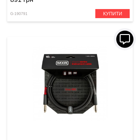
КУПИТИ
G-190791
Кабель інструментальний MXR Stealth