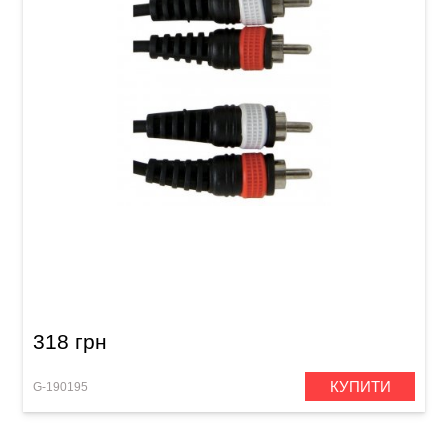
Інсертний кабель GEWA Basic Line 2x RCA/2x
RCA (3 м)
318 грн
КУПИТИ
G-190195