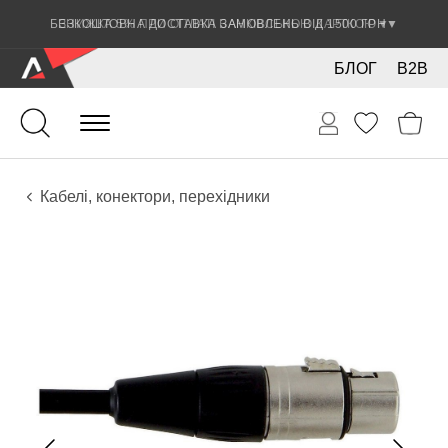
ЗНИЖКА 5% ПРИ ОПЛАТІ БАНКІВСЬКОЮ КАРТКОЮ
▼
БЛОГ
B2B
Гітари
Електро інструменти
Звукове обладнання
Кабелі, конектори, перехідники