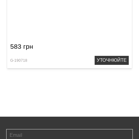
Акустичний кабель GEWA Pro Line Stereo
Jack 6,3 мм/XLR (f) (3 м)
583 грн
УТОЧНЮЙТЕ
G-190718