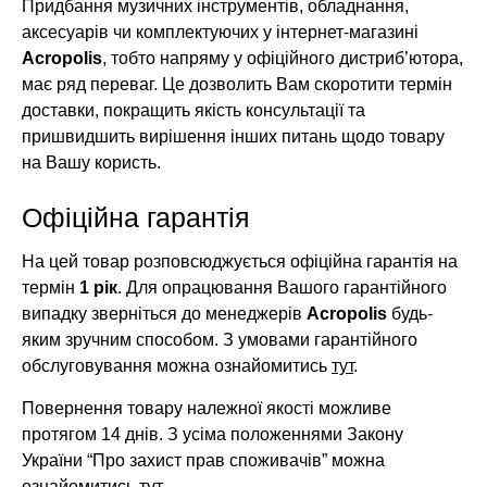
Придбання музичних інструментів, обладнання,
аксесуарів чи комплектуючих у інтернет-магазині
Acropolis
, тобто напряму у офіційного дистриб’ютора,
має ряд переваг. Це дозволить Вам скоротити термін
доставки, покращить якість консультації та
пришвидшить вирішення інших питань щодо товару
на Вашу користь.
Офіційна гарантія
На цей товар розповсюджується офіційна гарантія на
термін
1 рік
. Для опрацювання Вашого гарантійного
випадку зверніться до менеджерів
Acropolis
будь-
яким зручним способом. З умовами гарантійного
обслуговування можна ознайомитись
тут
.
Повернення товару належної якості можливе
протягом 14 днів. З усіма положеннями Закону
України “Про захист прав споживачів” можна
ознайомитись
тут
.